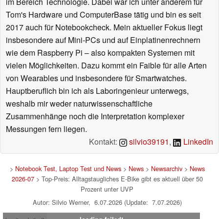
im Bereich Technologie. Dabei war ich unter anderem für
Tom's Hardware und ComputerBase tätig und bin es seit
2017 auch für Notebookcheck. Mein aktueller Fokus liegt
insbesondere auf Mini-PCs und auf Einplatinenrechnern
wie dem Raspberry Pi – also kompakten Systemen mit
vielen Möglichkeiten. Dazu kommt ein Faible für alle Arten
von Wearables und insbesondere für Smartwatches.
Hauptberuflich bin ich als Laboringenieur unterwegs,
weshalb mir weder naturwissenschaftliche
Zusammenhänge noch die Interpretation komplexer
Messungen fern liegen.
Kontakt:
silvio39191
,
LinkedIn
>
Notebook Test, Laptop Test und News
>
News
>
Newsarchiv
>
News
2026-07
> Top-Preis: Alltagstaugliches E-Bike gibt es aktuell über 50
Prozent unter UVP
Autor: Silvio Werner, 6.07.2026 (Update: 7.07.2026)