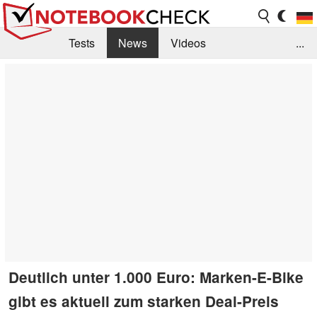
Tests
News
Videos
...
Benchmarks & Tech
Externe Tests
Kaufberatung
Deals
Suche
Jobs
Forum
Deutlich unter 1.000 Euro: Marken-E-Bike
gibt es aktuell zum starken Deal-Preis