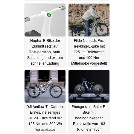
27.06.2026
Hepha: E-Bike der
Fiido Nomads Pro:
Zukunft setzt auf
Trekking-E-Bike mit
Rekuperation, Auto-
225 km Reichweite
Schaltung und extrem
und 100 Nm
schneller Ladung
Mittelmotor vorgestellt
25.06.2026
24.06.2026
DJI Amflow TL Carbon:
Phosgo stellt Solar-E-
Erstes, vielseitiges
Bike mit
SUV-E-Bike fährt mit
beeindruckender
125 Nm und 800 Wh
Reichweite von 193
vor
Kilometern vor
23.06.2026