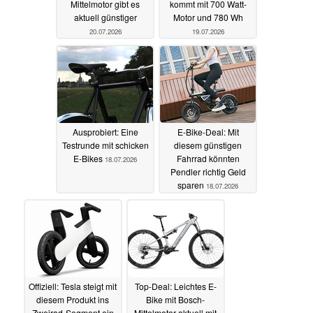
Mittelmotor gibt es
kommt mit 700 Watt-
aktuell günstiger
Motor und 780 Wh
20.07.2026
19.07.2026
Ausprobiert: Eine
E-Bike-Deal: Mit
Testrunde mit schicken
diesem günstigen
E-Bikes
Fahrrad könnten
18.07.2026
Pendler richtig Geld
sparen
18.07.2026
Offiziell: Tesla steigt mit
Top-Deal: Leichtes E-
diesem Produkt ins
Bike mit Bosch-
Zweirad-Segment ein
Mittelmotor aktuell mit