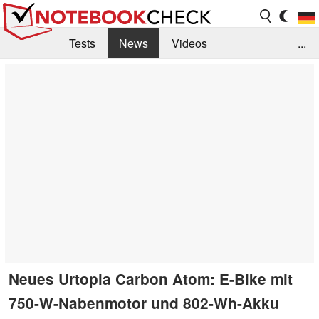
Tests
News
Videos
...
Benchmarks & Tech
Externe Tests
Kaufberatung
Deals
Suche
Jobs
Forum
Neues Urtopia Carbon Atom: E-Bike mit
750-W-Nabenmotor und 802-Wh-Akku