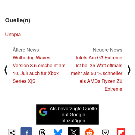
Quelle(n)
Urtopia
Ältere News
Neuere News
Wuthering Waves
Intels Arc G3 Extreme
Version 3.5 erscheint am
ist bei 35 Watt oftmals
⟨
⟩
10. Juli auch für Xbox
mehr als 50 % schneller
Series X|S
als AMDs Ryzen Z2
Extreme
Als bevorzugte Quelle
auf Google
hinzufügen