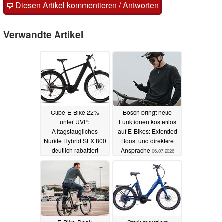
Diesen Artikel kommentieren / Antworten
Verwandte Artikel
Cube-E-Bike 22%
Bosch bringt neue
unter UVP:
Funktionen kostenlos
Alltagstaugliches
auf E-Bikes: Extended
Nuride Hybrid SLX 800
Boost und direktere
deutlich rabattiert
Ansprache
06.07.2026
15.07.2026
E-Bike-Deal:
Stark reduziert: