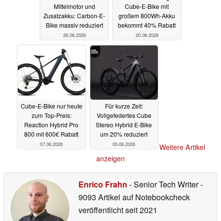
Mittelmotor und
Cube-E-Bike mit
Zusatzakku: Carbon-E-
großem 800Wh-Akku
Bike massiv reduziert
bekommt 40% Rabatt
26.06.2026
20.06.2026
Cube-E-Bike nur heute
Für kurze Zeit:
zum Top-Preis:
Vollgefedertes Cube
Reaction Hybrid Pro
Stereo Hybrid E-Bike
800 mit 600€ Rabatt
um 20% reduziert
07.06.2026
05.06.2026
Weitere Artikel
anzeigen
Enrico Frahn
- Senior Tech Writer
-
9093 Artikel auf Notebookcheck
veröffentlicht
seit 2021