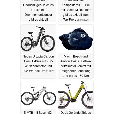
Unauffälliges, leichtes
Kompakteres E-Bike
E-Bike mit
mit Bosch-Mittelmotor
Drehmomentsensor
gibt es aktuell zum
gibt es aktuell
Top-Preis
28.06.2026
besonders günstig
01.07.2026
Neues Urtopia Carbon
Macht Bosch und
Atom: E-Bike mit 750-
Amflow Beine: E-Bike-
W-Nabenmotor und
Mittelmotor kommt mit
802-Wh-Akku
integrierter Schaltung
27.06.2026
und bis zu 150 Nm
27.06.2026
E-MTB mit Bosch SX-
Deal: Geländefähiges