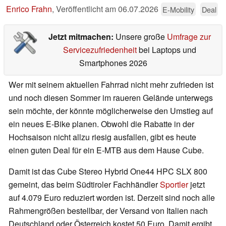
Enrico Frahn
,
Veröffentlicht am
06.07.2026
E-Mobility
Deal
Jetzt mitmachen:
Unsere große
Umfrage zur
Servicezufriedenheit
bei Laptops und
Smartphones 2026
Wer mit seinem aktuellen Fahrrad nicht mehr zufrieden ist
und noch diesen Sommer im raueren Gelände unterwegs
sein möchte, der könnte möglicherweise den Umstieg auf
ein neues E-Bike planen. Obwohl die Rabatte in der
Hochsaison nicht allzu riesig ausfallen, gibt es heute
einen guten Deal für ein E-MTB aus dem Hause Cube.
Damit ist das Cube Stereo Hybrid One44 HPC SLX 800
gemeint, das beim Südtiroler Fachhändler
Sportler
jetzt
auf 4.079 Euro reduziert worden ist. Derzeit sind noch alle
Rahmengrößen bestellbar, der Versand von Italien nach
Deutschland oder Österreich kostet 50 Euro. Damit ergibt