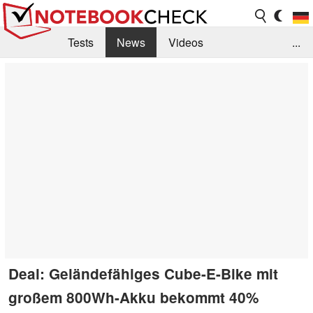
Tests
News
Videos
...
Benchmarks & Tech
Externe Tests
Kaufberatung
Deals
Suche
Jobs
Forum
Deal: Geländefähiges Cube-E-Bike mit
großem 800Wh-Akku bekommt 40%