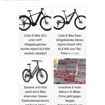
Cube-E-Bike 22%
Cube E-Bike Deal:
unter UVP:
Vollgefedertes Stereo
Alltagstaugliches
Hybrid One44 HPC
Nuride Hybrid SLX 800
SLX 800 zum Top-
deutlich rabattiert
Preis
06.07.2026
15.07.2026
Schlank und nicht
Unsichere E-Auto-
sofort als E-Bike
Akkus in E-Bikes:
erkennbar: Dieses
China geht gegen
Elektrofahrrad kommt
illegale
mit Bosch-Motor
Zerlegebetriebe vor