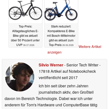
Top-Preis:
Stark reduziert:
Alltagstaugliches E-
Kompakteres E-Bike
Bike gibt es aktuell
mit Bosch-Mittelmotor
über 50 Prozent unter
gibt es aktuell zum
UVP
Top-Preis
06.07.2026
28.06.2026
Weitere Artikel
anzeigen
Silvio Werner
- Senior Tech Writer
-
17818 Artikel auf Notebookcheck
veröffentlicht
seit 2017
Ich bin seit über zehn Jahren
journalistisch aktiv, den Großteil
davon im Bereich Technologie. Dabei war ich unter
anderem für Tom's Hardware und ComputerBase tätig