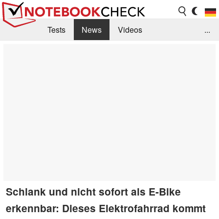
Tests
News
Videos
...
Benchmarks & Tech
Externe Tests
Kaufberatung
Deals
Suche
Jobs
Forum
Schlank und nicht sofort als E-Bike
erkennbar: Dieses Elektrofahrrad kommt