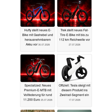
Huffy stellt neues E-
Trek stellt neues Fat-
Bike mit Gashebel und
Tire-E-Bike mit bis zu
herausnehmbarem
112 km Reichweite vor
Akku vor
30.07.2026
27.07.2026
Specialized: Neues
Offiziell: Tesla steigt mit
Premium-E-MTB mit
diesem Produkt ins
Vollfederung für rund
Zweirad-Segment ein
11.200 Euro
25.07.2026
17.07.2026