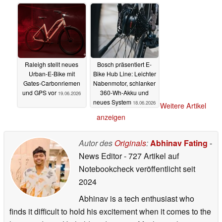
20.06.2026
Raleigh stellt neues
Bosch präsentiert E-
Urban-E-Bike mit
Bike Hub Line: Leichter
Gates-Carbonriemen
Nabenmotor, schlanker
und GPS vor
360-Wh-Akku und
19.06.2026
neues System
18.06.2026
Weitere Artikel
anzeigen
Autor des
Originals
:
Abhinav Fating
-
News Editor
- 727 Artikel auf
Notebookcheck veröffentlicht
seit
2024
Abhinav is a tech enthusiast who
finds it difficult to hold his excitement when it comes to the