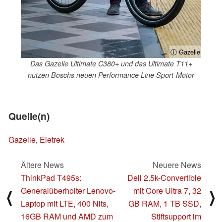
ⓘ Gazelle
Das Gazelle Ultimate C380+ und das Ultimate T11+
nutzen Boschs neuen Performance Line Sport-Motor
Quelle(n)
Gazelle
,
Eletrek
Ältere News
Neuere News
ThinkPad T495s:
Dell 2.5k-Convertible
Generalüberholter Lenovo-
mit Core Ultra 7, 32
⟨
⟩
Laptop mit LTE, 400 Nits,
GB RAM, 1 TB SSD,
16GB RAM und AMD zum
Stiftsupport im