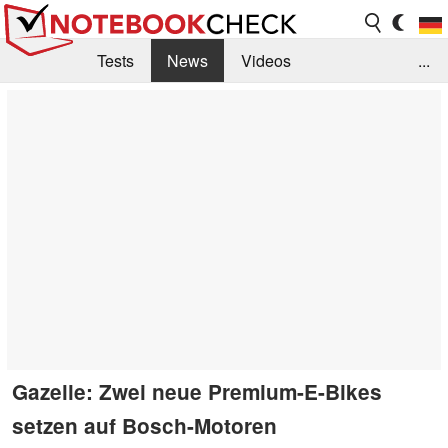
Tests
News
Videos
...
Benchmarks & Tech
Externe Tests
Kaufberatung
Deals
Suche
Jobs
Forum
Gazelle: Zwei neue Premium-E-Bikes
setzen auf Bosch-Motoren