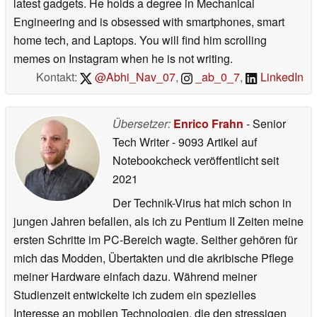
latest gadgets. He holds a degree in Mechanical
Engineering and is obsessed with smartphones, smart
home tech, and Laptops. You will find him scrolling
memes on Instagram when he is not writing.
Kontakt:
@Abhi_Nav_07
,
_ab_0_7
,
LinkedIn
Übersetzer:
Enrico Frahn
- Senior
Tech Writer
- 9093 Artikel auf
Notebookcheck veröffentlicht
seit
2021
Der Technik-Virus hat mich schon in
jungen Jahren befallen, als ich zu Pentium II Zeiten meine
ersten Schritte im PC-Bereich wagte. Seither gehören für
mich das Modden, Übertakten und die akribische Pflege
meiner Hardware einfach dazu. Während meiner
Studienzeit entwickelte ich zudem ein spezielles
Interesse an mobilen Technologien, die den stressigen