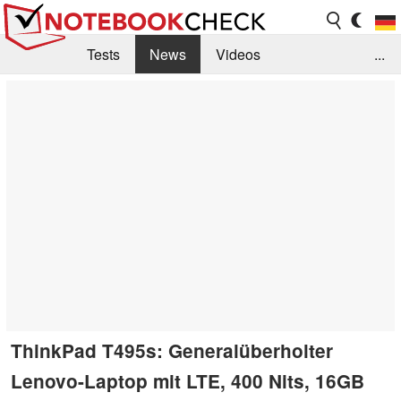
Tests
News
Videos
...
Benchmarks & Tech
Externe Tests
Kaufberatung
Deals
Suche
Jobs
Forum
ThinkPad T495s: Generalüberholter
Lenovo-Laptop mit LTE, 400 Nits, 16GB