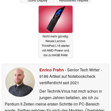
120Hz-Display
Refurbished-Tiefpreis
09.06.2026
06.06.2026
Nicht mehr günstig:
Neues Lenovo
ThinkPad L16 startet
mit AMD-Power und
bis zu 64GB RAM
03.06.2026
Enrico Frahn
- Senior Tech Writer
-
9186 Artikel auf Notebookcheck
veröffentlicht
seit 2021
Der Technik-Virus hat mich schon in
jungen Jahren befallen, als ich zu
Pentium II Zeiten meine ersten Schritte im PC-Bereich
wagte. Seither gehören für mich das Modden, Übertakten