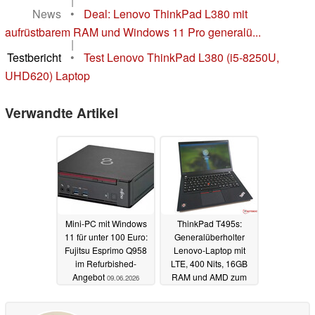
|
News
•
Deal: Lenovo ThinkPad L380 mit
aufrüstbarem RAM und Windows 11 Pro generalü...
|
Testbericht
•
Test Lenovo ThinkPad L380 (i5-8250U,
UHD620) Laptop
Verwandte Artikel
Mini-PC mit Windows
ThinkPad T495s:
11 für unter 100 Euro:
Generalüberholter
Fujitsu Esprimo Q958
Lenovo-Laptop mit
im Refurbished-
LTE, 400 Nits, 16GB
Angebot
RAM und AMD zum
09.06.2026
Sparpreis
09.06.2026