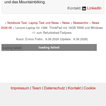
und das Mountainbiking.
Kontakt:
LinkedIn
>
Notebook Test, Laptop Test und News
>
News
>
Newsarchiv
>
News
2026-06
> Lenovo-Laptop für 139€: ThinkPad mit 16GB RAM und Windows
11 zum Refurbished-Tiefpreis
Autor: Enrico Frahn, 6.06.2026 (Update: 6.06.2026)
loading failed!
loading failed!
Impressum
|
Team
|
Datenschutz
|
Kontakt
|
Cookie
Einstellungen
| 06.08.2026 02:53
* Beim Kauf über einen Affiliate-Link kann Notebookcheck eine Vergütung
erhalten. Vielen Dank für Ihre Unterstützung!.