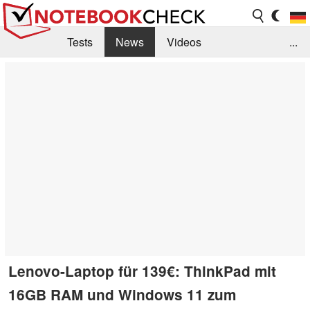
Tests
News
Videos
...
Benchmarks & Tech
Externe Tests
Kaufberatung
Deals
Suche
Jobs
Forum
Lenovo-Laptop für 139€: ThinkPad mit
16GB RAM und Windows 11 zum