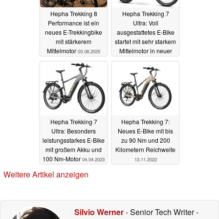
Hepha Trekking 8
Hepha Trekking 7
Performance ist ein
Ultra: Voll
neues E-Trekkingbike
ausgestattetes E-Bike
mit stärkerem
startet mit sehr starkem
Mittelmotor
Mittelmotor in neuer
03.08.2025
Version
12.05.2024
Hepha Trekking 7
Hepha Trekking 7:
Ultra: Besonders
Neues E-Bike mit bis
leistungsstarkes E-Bike
zu 90 Nm und 200
mit großem Akku und
Kilometern Reichweite
100 Nm-Motor
04.04.2023
13.11.2022
Weitere Artikel anzeigen
Silvio Werner
- Senior Tech Writer
-