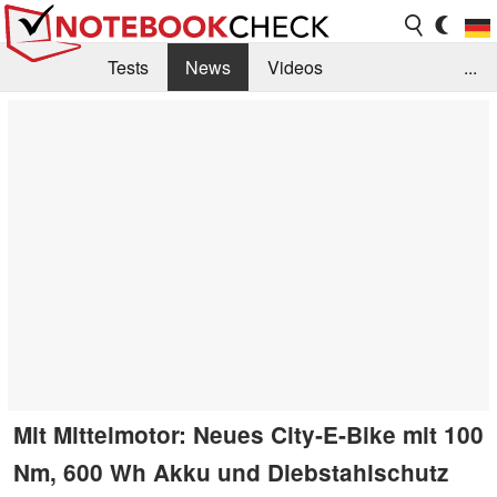
Tests
News
Videos
...
Benchmarks & Tech
Externe Tests
Kaufberatung
Deals
Suche
Jobs
Forum
Mit Mittelmotor: Neues City‑E‑Bike mit 100
Nm, 600 Wh Akku und Diebstahlschutz