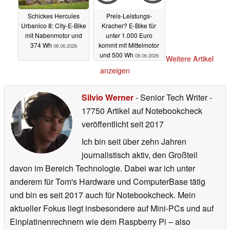
Schickes Hercules
Preis-Leistungs-
Urbanico 8: City-E-Bike
Kracher? E-Bike für
mit Nabenmotor und
unter 1.000 Euro
374 Wh
kommt mit Mittelmotor
08.06.2026
und 500 Wh
08.06.2026
Weitere Artikel
anzeigen
Silvio Werner
- Senior Tech Writer
-
17750 Artikel auf Notebookcheck
veröffentlicht
seit 2017
Ich bin seit über zehn Jahren
journalistisch aktiv, den Großteil
davon im Bereich Technologie. Dabei war ich unter
anderem für Tom's Hardware und ComputerBase tätig
und bin es seit 2017 auch für Notebookcheck. Mein
aktueller Fokus liegt insbesondere auf Mini-PCs und auf
Einplatinenrechnern wie dem Raspberry Pi – also