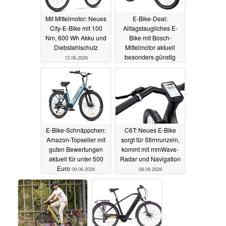
Mit Mittelmotor: Neues
E-Bike-Deal:
City‑E‑Bike mit 100
Alltagstaugliches E-
Nm, 600 Wh Akku und
Bike mit Bosch-
Diebstahlschutz
Mittelmotor aktuell
besonders günstig
12.06.2026
11.06.2026
E-Bike-Schnäppchen:
C6T: Neues E-Bike
Amazon-Topseller mit
sorgt für Stirnrunzeln,
guten Bewertungen
kommt mit mmWave-
aktuell für unter 500
Radar und Navigation
Euro
09.06.2026
08.06.2026