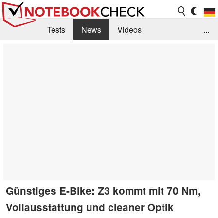
Tests
News
Videos
...
Benchmarks & Tech
Externe Tests
Kaufberatung
Deals
Suche
Jobs
Forum
Günstiges E-Bike: Z3 kommt mit 70 Nm,
Vollausstattung und cleaner Optik