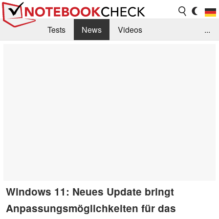
Tests
News
Videos
...
Benchmarks & Tech
Externe Tests
Kaufberatung
Deals
Suche
Jobs
Forum
Windows 11: Neues Update bringt
Anpassungsmöglichkeiten für das