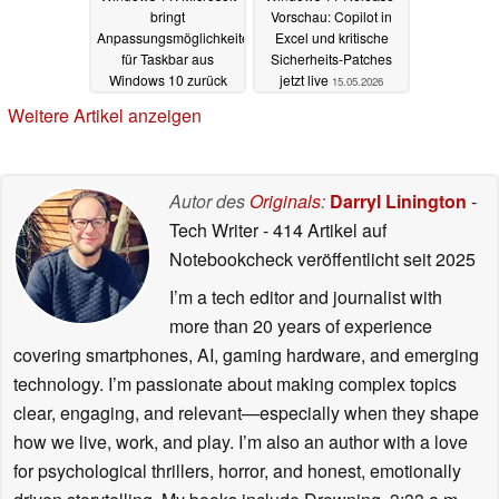
bringt
Vorschau: Copilot in
Anpassungsmöglichkeiten
Excel und kritische
für Taskbar aus
Sicherheits-Patches
Windows 10 zurück
jetzt live
15.05.2026
16.05.2026
Weitere Artikel anzeigen
Autor des
Originals
:
Darryl Linington
-
Tech Writer
- 414 Artikel auf
Notebookcheck veröffentlicht
seit 2025
I’m a tech editor and journalist with
more than 20 years of experience
covering smartphones, AI, gaming hardware, and emerging
technology. I’m passionate about making complex topics
clear, engaging, and relevant—especially when they shape
how we live, work, and play. I’m also an author with a love
for psychological thrillers, horror, and honest, emotionally