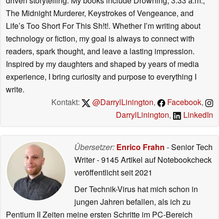
driven storytelling. My books include Drowning, 3:33 a.m.,
The Midnight Murderer, Keystrokes of Vengeance, and
Life’s Too Short For This Sh!t!. Whether I’m writing about
technology or fiction, my goal is always to connect with
readers, spark thought, and leave a lasting impression.
Inspired by my daughters and shaped by years of media
experience, I bring curiosity and purpose to everything I
write.
Kontakt:
@DarrylLinington
,
Facebook
,
DarrylLinington
,
LinkedIn
Übersetzer:
Enrico Frahn
- Senior Tech
Writer
- 9145 Artikel auf Notebookcheck
veröffentlicht
seit 2021
Der Technik-Virus hat mich schon in
jungen Jahren befallen, als ich zu
Pentium II Zeiten meine ersten Schritte im PC-Bereich