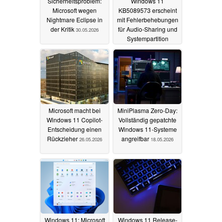
Sicherheitsproblem:
Windows 11
Microsoft wegen
KB5089573 erscheint
Nightmare Eclipse in
mit Fehlerbehebungen
der Kritik
für Audio-Sharing und
30.05.2026
Systempartition
27.05.2026
Microsoft macht bei
MiniPlasma Zero-Day:
Windows 11 Copilot-
Vollständig gepatchte
Entscheidung einen
Windows 11-Systeme
Rückzieher
angreifbar
26.05.2026
18.05.2026
Windows 11: Microsoft
Windows 11 Release-