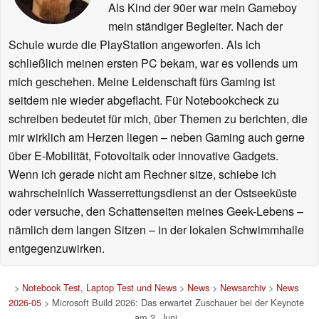
Als Kind der 90er war mein Gameboy
mein ständiger Begleiter. Nach der
Schule wurde die PlayStation angeworfen. Als ich
schließlich meinen ersten PC bekam, war es vollends um
mich geschehen. Meine Leidenschaft fürs Gaming ist
seitdem nie wieder abgeflacht. Für Notebookcheck zu
schreiben bedeutet für mich, über Themen zu berichten, die
mir wirklich am Herzen liegen – neben Gaming auch gerne
über E-Mobilität, Fotovoltaik oder innovative Gadgets.
Wenn ich gerade nicht am Rechner sitze, schiebe ich
wahrscheinlich Wasserrettungsdienst an der Ostseeküste
oder versuche, den Schattenseiten meines Geek-Lebens –
nämlich dem langen Sitzen – in der lokalen Schwimmhalle
entgegenzuwirken.
>
Notebook Test, Laptop Test und News
>
News
>
Newsarchiv
>
News
2026-05
> Microsoft Build 2026: Das erwartet Zuschauer bei der Keynote
am 2. Juni