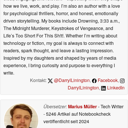
how we live, work, and play. I’m also an author with a love
for psychological thrillers, horror, and honest, emotionally
driven storytelling. My books include Drowning, 3:33 a.m.,
The Midnight Murderer, Keystrokes of Vengeance, and
Life’s Too Short For This Sh!t!. Whether I’m writing about
technology or fiction, my goal is always to connect with
readers, spark thought, and leave a lasting impression.
Inspired by my daughters and shaped by years of media
experience, I bring curiosity and purpose to everything I
write.
Kontakt:
@DarrylLinington
,
Facebook
,
DarrylLinington
,
LinkedIn
Übersetzer:
Marius Müller
- Tech Writer
- 5246 Artikel auf Notebookcheck
veröffentlicht
seit 2024