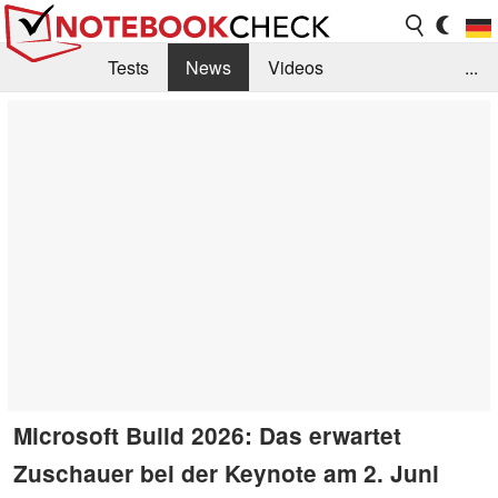
Tests
News
Videos
...
Benchmarks & Tech
Externe Tests
Kaufberatung
Deals
Suche
Jobs
Forum
Microsoft Build 2026: Das erwartet
Zuschauer bei der Keynote am 2. Juni