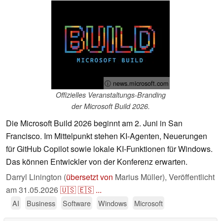
ⓘ news.microsoft.com
Offizielles Veranstaltungs-Branding
der Microsoft Build 2026.
Die Microsoft Build 2026 beginnt am 2. Juni in San
Francisco. Im Mittelpunkt stehen KI-Agenten, Neuerungen
für GitHub Copilot sowie lokale KI-Funktionen für Windows.
Das können Entwickler von der Konferenz erwarten.
Darryl Linington (
übersetzt von
Marius Müller),
Veröffentlicht
am
31.05.2026
🇺🇸
🇪🇸
...
AI
Business
Software
Windows
Microsoft