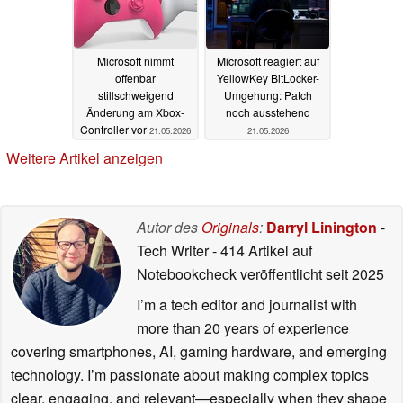
Microsoft nimmt
Microsoft reagiert auf
offenbar
YellowKey BitLocker-
stillschweigend
Umgehung: Patch
Änderung am Xbox-
noch ausstehend
Controller vor
21.05.2026
21.05.2026
Weitere Artikel anzeigen
Autor des
Originals
:
Darryl Linington
-
Tech Writer
- 414 Artikel auf
Notebookcheck veröffentlicht
seit 2025
I’m a tech editor and journalist with
more than 20 years of experience
covering smartphones, AI, gaming hardware, and emerging
technology. I’m passionate about making complex topics
clear, engaging, and relevant—especially when they shape