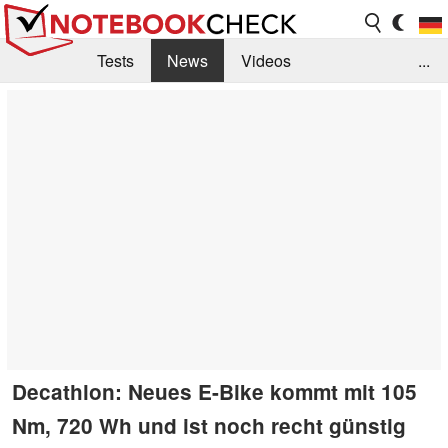
Tests
News
Videos
...
Benchmarks & Tech
Externe Tests
Kaufberatung
Deals
Suche
Jobs
Forum
Decathlon: Neues E-Bike kommt mit 105
Nm, 720 Wh und ist noch recht günstig