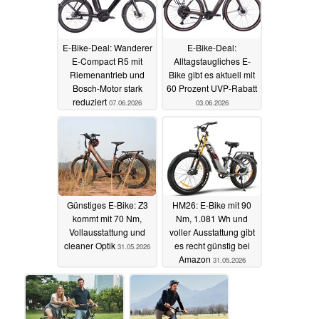
E-Bike-Deal: Wanderer
E-Bike-Deal:
E-Compact R5 mit
Alltagstaugliches E-
Riemenantrieb und
Bike gibt es aktuell mit
Bosch-Motor stark
60 Prozent UVP-Rabatt
reduziert
07.06.2026
03.06.2026
Günstiges E-Bike: Z3
HM26: E-Bike mit 90
kommt mit 70 Nm,
Nm, 1.081 Wh und
Vollausstattung und
voller Ausstattung gibt
cleaner Optik
es recht günstig bei
31.05.2026
Amazon
31.05.2026