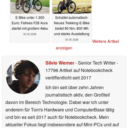
E-Bike unter 1.300
Schaltet automatisch:
Euro: Fafrees F28 Aura
Neues Trekking-E-Bike
startet mit großem Akku
bietet 90 Nm, 800 Wh
und starke Ausstattung
30.05.2026
30.05.2026
Weitere Artikel
anzeigen
Silvio Werner
- Senior Tech Writer
-
17796 Artikel auf Notebookcheck
veröffentlicht
seit 2017
Ich bin seit über zehn Jahren
journalistisch aktiv, den Großteil
davon im Bereich Technologie. Dabei war ich unter
anderem für Tom's Hardware und ComputerBase tätig
und bin es seit 2017 auch für Notebookcheck. Mein
aktueller Fokus liegt insbesondere auf Mini-PCs und auf