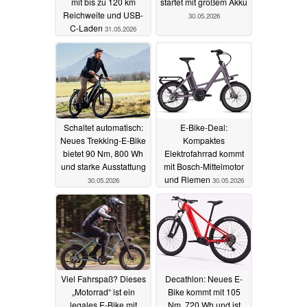
mit bis zu 120 km
startet mit großem Akku
Reichweite und USB-
30.05.2026
C-Laden
31.05.2026
Schaltet automatisch:
E-Bike-Deal:
Neues Trekking-E-Bike
Kompaktes
bietet 90 Nm, 800 Wh
Elektrofahrrad kommt
und starke Ausstattung
mit Bosch-Mittelmotor
und Riemen
30.05.2026
30.05.2026
Viel Fahrspaß? Dieses
Decathlon: Neues E-
„Motorrad“ ist ein
Bike kommt mit 105
legales E-Bike mit
Nm, 720 Wh und ist