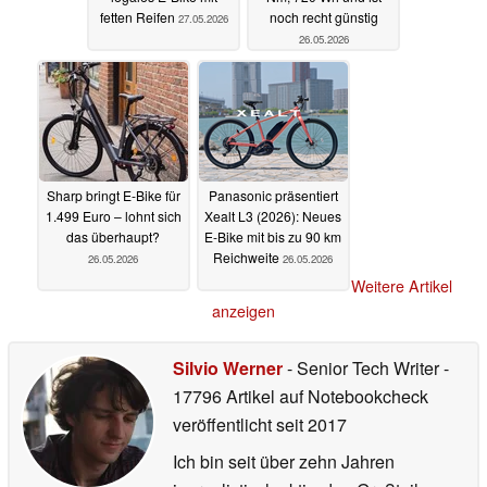
fetten Reifen
noch recht günstig
27.05.2026
26.05.2026
Sharp bringt E-Bike für
Panasonic präsentiert
1.499 Euro – lohnt sich
Xealt L3 (2026): Neues
das überhaupt?
E-Bike mit bis zu 90 km
Reichweite
26.05.2026
26.05.2026
Weitere Artikel
anzeigen
Silvio Werner
- Senior Tech Writer
-
17796 Artikel auf Notebookcheck
veröffentlicht
seit 2017
Ich bin seit über zehn Jahren