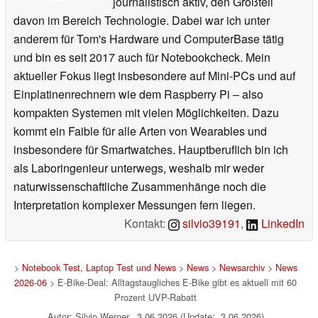
journalistisch aktiv, den Großteil
davon im Bereich Technologie. Dabei war ich unter
anderem für Tom's Hardware und ComputerBase tätig
und bin es seit 2017 auch für Notebookcheck. Mein
aktueller Fokus liegt insbesondere auf Mini-PCs und auf
Einplatinenrechnern wie dem Raspberry Pi – also
kompakten Systemen mit vielen Möglichkeiten. Dazu
kommt ein Faible für alle Arten von Wearables und
insbesondere für Smartwatches. Hauptberuflich bin ich
als Laboringenieur unterwegs, weshalb mir weder
naturwissenschaftliche Zusammenhänge noch die
Interpretation komplexer Messungen fern liegen.
Kontakt:
silvio39191
,
LinkedIn
>
Notebook Test, Laptop Test und News
>
News
>
Newsarchiv
>
News
2026-06
> E-Bike-Deal: Alltagstaugliches E-Bike gibt es aktuell mit 60
Prozent UVP-Rabatt
Autor: Silvio Werner, 3.06.2026 (Update: 3.06.2026)