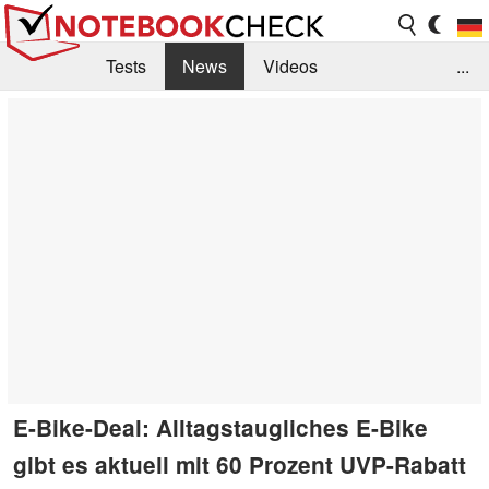
Tests
News
Videos
...
Benchmarks & Tech
Externe Tests
Kaufberatung
Deals
Suche
Jobs
Forum
E-Bike-Deal: Alltagstaugliches E-Bike
gibt es aktuell mit 60 Prozent UVP-Rabatt