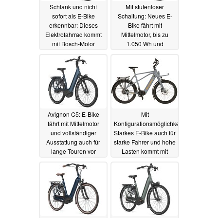
Schlank und nicht
Mit stufenloser
sofort als E-Bike
Schaltung: Neues E-
erkennbar: Dieses
Bike fährt mit
Elektrofahrrad kommt
Mittelmotor, bis zu
mit Bosch-Motor
1.050 Wh und
umfangreicher
20.06.2026
Ausstattung vor
05.11.2025
Avignon C5: E-Bike
Mit
fährt mit Mittelmotor
Konfigurationsmöglichkeiten:
und vollständiger
Starkes E-Bike auch für
Ausstattung auch für
starke Fahrer und hohe
lange Touren vor
Lasten kommt mit
Mittelmotor
08.10.2025
28.09.2025