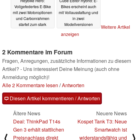
Heybike Hero:
Cube Editor Hybrid: E-
Vollgefedertes E-Bike
Bikes erscheint auch
mit zwei Motoroptionen
mit Vollausstattung und
und Carbonrahmen
in zwei
startet zum stark
Modellversionen
Weitere Artikel
reduzierten Preis - und
21.03.2024
anzeigen
mit einem Problem
21.03.2024
2 Kommentare im Forum
Fragen, Anregungen, zusätzliche Informationen zu diesem
Artikel? - Uns interessiert Deine Meinung (auch ohne
Anmeldung möglich)!
Alle 2 Kommentare lesen
/
Antworten
Diesen Artikel kommentieren / Antworten
Ältere News
Neuere News
Deal: ThinkPad T14s
Kospet Tank T3: Neue
Gen 3 erhält stattlichen
Smartwatch ist
⟨
⟩
Preisnachlass direkt
widerstandsfähig und