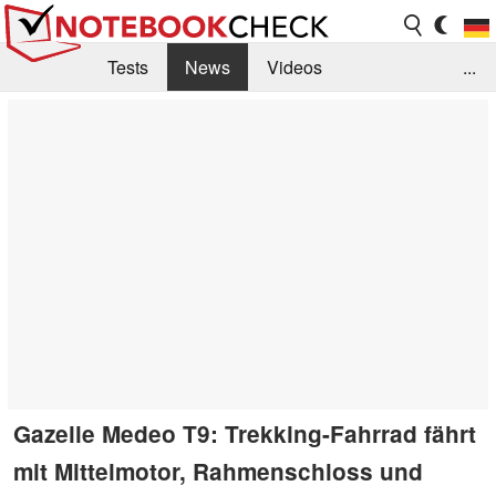
Tests
News
Videos
...
Benchmarks & Tech
Externe Tests
Kaufberatung
Deals
Suche
Jobs
Forum
Gazelle Medeo T9: Trekking-Fahrrad fährt
mit Mittelmotor, Rahmenschloss und