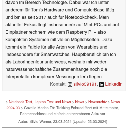
davon im Bereich Technologie. Dabei war ich unter
anderem für Tom's Hardware und ComputerBase tätig
und bin es seit 2017 auch für Notebookcheck. Mein
aktueller Fokus liegt insbesondere auf Mini-PCs und auf
Einplatinenrechnern wie dem Raspberry Pi – also
kompakten Systemen mit vielen Möglichkeiten. Dazu
kommt ein Faible für alle Arten von Wearables und
insbesondere für Smartwatches. Hauptberuflich bin ich
als Laboringenieur unterwegs, weshalb mir weder
naturwissenschaftliche Zusammenhänge noch die
Interpretation komplexer Messungen fern liegen.
Kontakt:
silvio39191
,
LinkedIn
>
Notebook Test, Laptop Test und News
>
News
>
Newsarchiv
>
News
2024-03
> Gazelle Medeo T9: Trekking-Fahrrad fährt mit Mittelmotor,
Rahmenschloss und einfach entnehmbaren Akku vor
Autor: Silvio Werner, 23.03.2024 (Update: 23.03.2024)