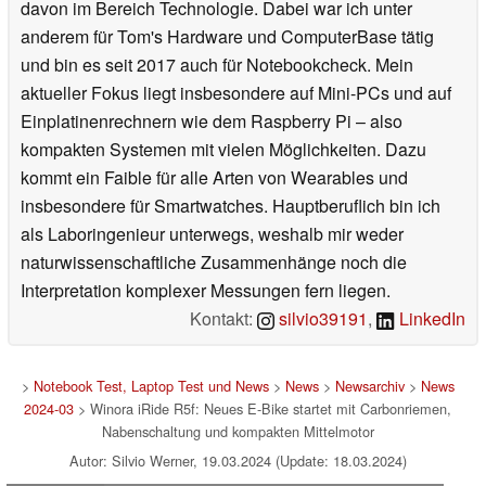
davon im Bereich Technologie. Dabei war ich unter
anderem für Tom's Hardware und ComputerBase tätig
und bin es seit 2017 auch für Notebookcheck. Mein
aktueller Fokus liegt insbesondere auf Mini-PCs und auf
Einplatinenrechnern wie dem Raspberry Pi – also
kompakten Systemen mit vielen Möglichkeiten. Dazu
kommt ein Faible für alle Arten von Wearables und
insbesondere für Smartwatches. Hauptberuflich bin ich
als Laboringenieur unterwegs, weshalb mir weder
naturwissenschaftliche Zusammenhänge noch die
Interpretation komplexer Messungen fern liegen.
Kontakt:
silvio39191
,
LinkedIn
>
Notebook Test, Laptop Test und News
>
News
>
Newsarchiv
>
News
2024-03
> Winora iRide R5f: Neues E-Bike startet mit Carbonriemen,
Nabenschaltung und kompakten Mittelmotor
Autor: Silvio Werner, 19.03.2024 (Update: 18.03.2024)