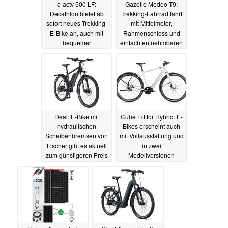
e-actv 500 LF:
Gazelle Medeo T9:
Decathlon bietet ab
Trekking-Fahrrad fährt
sofort neues Trekking-
mit Mittelmotor,
E-Bike an, auch mit
Rahmenschloss und
bequemer
einfach entnehmbaren
Filiallieferung und
Akku vor
23.03.2024
Aufbau
23.03.2024
Deal: E-Bike mit
Cube Editor Hybrid: E-
hydraulischen
Bikes erscheint auch
Scheibenbremsen von
mit Vollausstattung und
Fischer gibt es aktuell
in zwei
zum günstigeren Preis
Modellversionen
22.03.2024
21.03.2024