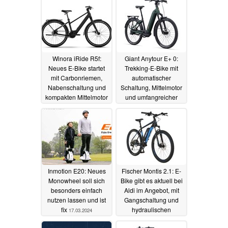
29.10.2025
Winora iRide R5f:
Giant Anytour E+ 0:
Neues E-Bike startet
Trekking-E-Bike mit
mit Carbonriemen,
automatischer
Nabenschaltung und
Schaltung, Mittelmotor
kompakten Mittelmotor
und umfangreicher
Ausstattung
19.03.2024
18.03.2024
Inmotion E20: Neues
Fischer Montis 2.1: E-
Monowheel soll sich
Bike gibt es aktuell bei
besonders einfach
Aldi im Angebot, mit
nutzen lassen und ist
Gangschaltung und
fix
hydraulischen
17.03.2024
Scheibenbremsen