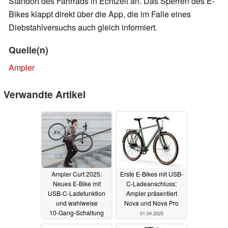
Standort des Fahrrads in Echtzeit an. Das Sperren des E-
Bikes klappt direkt über die App, die im Falle eines
Diebstahlversuchs auch gleich informiert.
Quelle(n)
Ampler
Verwandte Artikel
Ampler Curt 2025:
Erste E-Bikes mit USB-
Neues E‑Bike mit
C-Ladeanschluss:
USB‑C‑Ladefunktion
Ampler präsentiert
und wahlweise
Nova und Nova Pro
10‑Gang‑Schaltung
01.04.2025
oder als Singlespeed