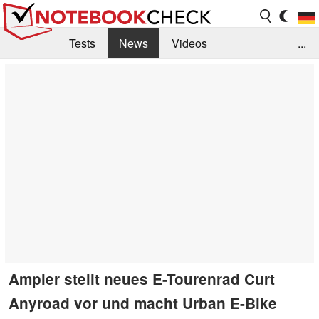
Tests
News
Videos
...
Benchmarks & Tech
Externe Tests
Kaufberatung
Deals
Suche
Jobs
Forum
Ampler stellt neues E-Tourenrad Curt
Anyroad vor und macht Urban E-Bike