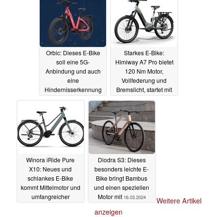
17.03.2024
Orbic: Dieses E-Bike
Starkes E-Bike:
soll eine 5G-
Himiway A7 Pro bietet
Anbindung und auch
120 Nm Motor,
eine
Vollfederung und
Hindernisserkennung
Bremslicht, startet mit
bieten
Rabattaktion
17.03.2024
16.03.2024
Winora iRide Pure
Diodra S3: Dieses
X10: Neues und
besonders leichte E-
schlankes E-Bike
Bike bringt Bambus
kommt Mittelmotor und
und einen speziellen
umfangreicher
Motor mit
16.03.2024
Weitere Artikel
Ausstattung
16.03.2024
anzeigen