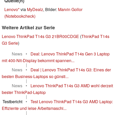
Quelle(n)
Lenovo
via
MyDealz
, Bilder:
Marvin Gollor
(Notebookcheck)
Weitere Artikel zur Serie
Lenovo ThinkPad T14s G3 21BR00CDGE
(
ThinkPad T14s
G3 Serie
)
News
•
Deal: Lenovo ThinkPad T14s Gen 3 Laptop
mit 400-Nit-Display bekommt spannen...
|
News
•
Deal | Lenovo ThinkPad T14s G3: Eines der
besten Business-Laptops so günsti...
|
News
•
Lenovo ThinkPad T14s G3 AMD wohl derzeit
bester ThinkPad-Laptop
|
Testbericht
•
Test Lenovo ThinkPad T14s G3 AMD Laptop:
Effiziente und leise Arbeitsmaschi...
|