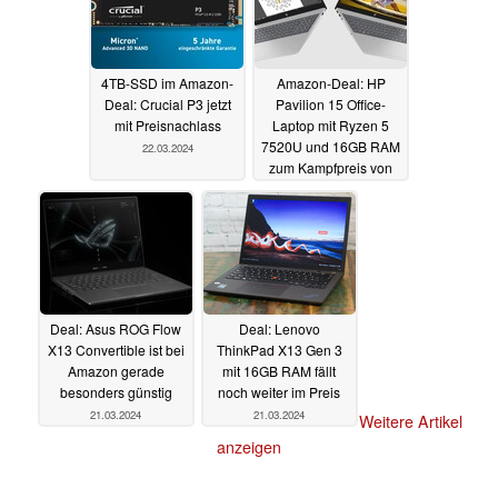
4TB-SSD im Amazon-
Amazon-Deal: HP
Deal: Crucial P3 jetzt
Pavilion 15 Office-
mit Preisnachlass
Laptop mit Ryzen 5
7520U und 16GB RAM
22.03.2024
zum Kampfpreis von
399 Euro
22.03.2024
Deal: Asus ROG Flow
Deal: Lenovo
X13 Convertible ist bei
ThinkPad X13 Gen 3
Amazon gerade
mit 16GB RAM fällt
besonders günstig
noch weiter im Preis
21.03.2024
21.03.2024
Weitere Artikel
anzeigen