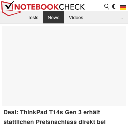
Tests
News
Videos
...
Benchmarks & Tech
Externe Tests
Kaufberatung
Deals
Suche
Jobs
Forum
Deal: ThinkPad T14s Gen 3 erhält
stattlichen Preisnachlass direkt bei