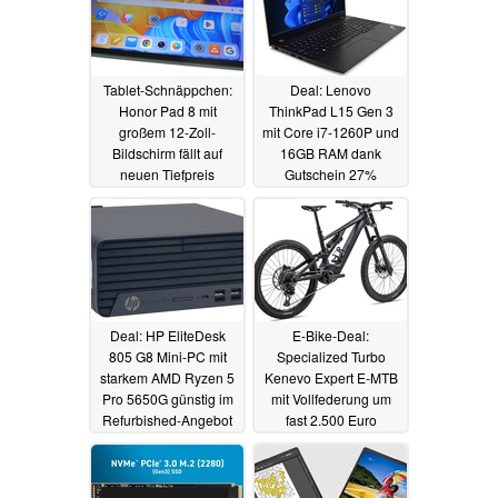
Tablet-Schnäppchen:
Deal: Lenovo
Honor Pad 8 mit
ThinkPad L15 Gen 3
großem 12-Zoll-
mit Core i7-1260P und
Bildschirm fällt auf
16GB RAM dank
neuen Tiefpreis
Gutschein 27%
günstiger
25.03.2024
24.03.2024
Deal: HP EliteDesk
E-Bike-Deal:
805 G8 Mini-PC mit
Specialized Turbo
starkem AMD Ryzen 5
Kenevo Expert E-MTB
Pro 5650G günstig im
mit Vollfederung um
Refurbished-Angebot
fast 2.500 Euro
reduziert
23.03.2024
23.03.2024