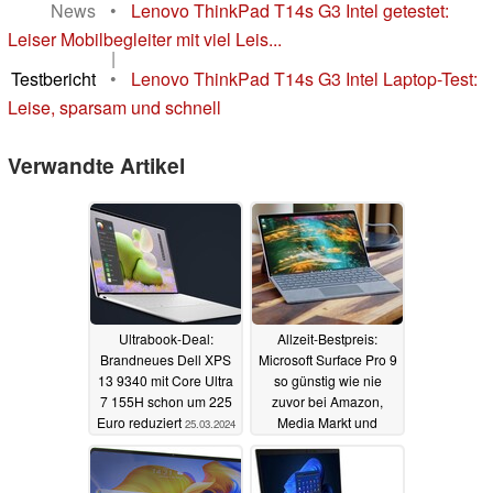
News
•
Lenovo ThinkPad T14s G3 Intel getestet:
Leiser Mobilbegleiter mit viel Leis...
|
Testbericht
•
Lenovo ThinkPad T14s G3 Intel Laptop-Test:
Leise, sparsam und schnell
Verwandte Artikel
Ultrabook-Deal:
Allzeit-Bestpreis:
Brandneues Dell XPS
Microsoft Surface Pro 9
13 9340 mit Core Ultra
so günstig wie nie
7 155H schon um 225
zuvor bei Amazon,
Euro reduziert
Media Markt und
25.03.2024
Saturn
25.03.2024