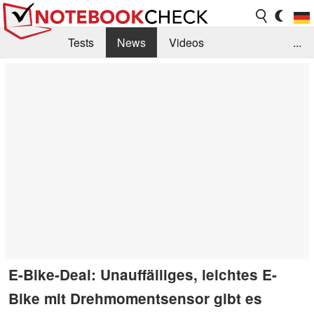
Tests
News
Videos
...
Benchmarks & Tech
Externe Tests
Kaufberatung
Deals
Suche
Jobs
Forum
E-Bike-Deal: Unauffälliges, leichtes E-
Bike mit Drehmomentsensor gibt es