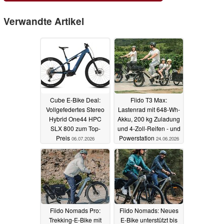
Verwandte Artikel
Cube E-Bike Deal:
Fiido T3 Max:
Vollgefedertes Stereo
Lastenrad mit 648-Wh-
Hybrid One44 HPC
Akku, 200 kg Zuladung
SLX 800 zum Top-
und 4-Zoll-Reifen - und
Preis
Powerstation
06.07.2026
24.06.2026
Fiido Nomads Pro:
Fiido Nomads: Neues
Trekking-E-Bike mit
E-Bike unterstützt bis