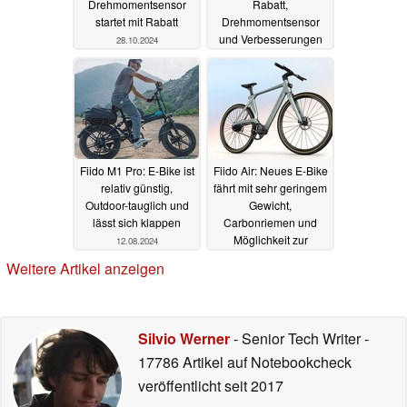
Drehmomentsensor
Rabatt,
startet mit Rabatt
Drehmomentsensor
und Verbesserungen
28.10.2024
vor
15.09.2024
Fiido M1 Pro: E-Bike ist
Fiido Air: Neues E-Bike
relativ günstig,
fährt mit sehr geringem
Outdoor-tauglich und
Gewicht,
lässt sich klappen
Carbonriemen und
Möglichkeit zur
12.08.2024
Akkuerweiterung vor -
Weitere Artikel anzeigen
und startet mit
Smartwatch als
Geschenk
29.04.2024
Silvio Werner
- Senior Tech Writer
-
17786 Artikel auf Notebookcheck
veröffentlicht
seit 2017