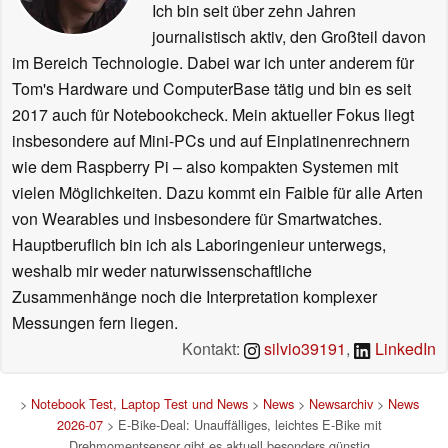
Ich bin seit über zehn Jahren
journalistisch aktiv, den Großteil davon
im Bereich Technologie. Dabei war ich unter anderem für
Tom's Hardware und ComputerBase tätig und bin es seit
2017 auch für Notebookcheck. Mein aktueller Fokus liegt
insbesondere auf Mini-PCs und auf Einplatinenrechnern
wie dem Raspberry Pi – also kompakten Systemen mit
vielen Möglichkeiten. Dazu kommt ein Faible für alle Arten
von Wearables und insbesondere für Smartwatches.
Hauptberuflich bin ich als Laboringenieur unterwegs,
weshalb mir weder naturwissenschaftliche
Zusammenhänge noch die Interpretation komplexer
Messungen fern liegen.
Kontakt:
silvio39191
,
LinkedIn
>
Notebook Test, Laptop Test und News
>
News
>
Newsarchiv
>
News
2026-07
> E-Bike-Deal: Unauffälliges, leichtes E-Bike mit
Drehmomentsensor gibt es aktuell besonders günstig