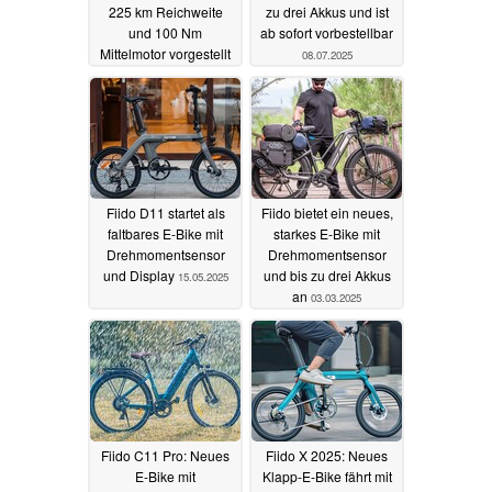
225 km Reichweite
zu drei Akkus und ist
und 100 Nm
ab sofort vorbestellbar
Mittelmotor vorgestellt
08.07.2025
24.06.2026
Fiido D11 startet als
Fiido bietet ein neues,
faltbares E-Bike mit
starkes E-Bike mit
Drehmomentsensor
Drehmomentsensor
und Display
und bis zu drei Akkus
15.05.2025
an
03.03.2025
Fiido C11 Pro: Neues
Fiido X 2025: Neues
E-Bike mit
Klapp-E-Bike fährt mit