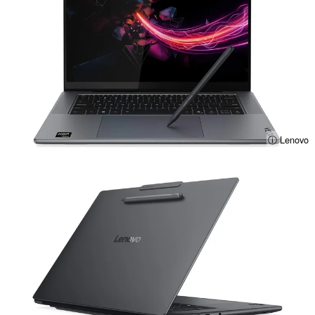
ⓘ Lenovo