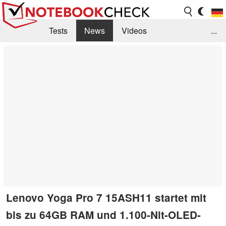
Tests
News
Videos
...
Benchmarks & Tech
Externe Tests
Kaufberatung
Deals
Suche
Jobs
Forum
Lenovo Yoga Pro 7 15ASH11 startet mit
bis zu 64GB RAM und 1.100-Nit-OLED-