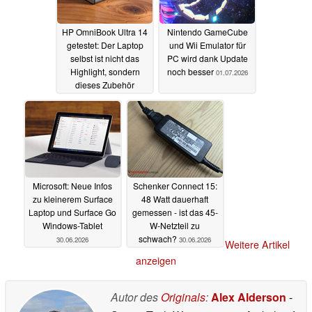
HP OmniBook Ultra 14
Nintendo GameCube
getestet: Der Laptop
und Wii Emulator für
selbst ist nicht das
PC wird dank Update
Highlight, sondern
noch besser
01.07.2026
dieses Zubehör
01.07.2026
Microsoft: Neue Infos
Schenker Connect 15:
zu kleinerem Surface
48 Watt dauerhaft
Laptop und Surface Go
gemessen - ist das 45-
Windows-Tablet
W-Netzteil zu
schwach?
30.06.2026
30.06.2026
Weitere Artikel
anzeigen
Autor des
Originals
:
Alex Alderson
-