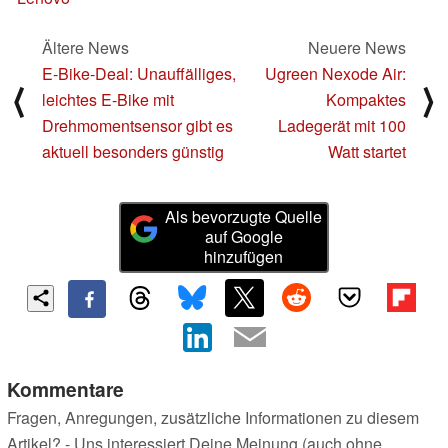
Ältere News
Neuere News
E-Bike-Deal: Unauffälliges,
Ugreen Nexode Air:
⟨
⟩
leichtes E-Bike mit
Kompaktes
Drehmomentsensor gibt es
Ladegerät mit 100
aktuell besonders günstig
Watt startet
Als bevorzugte Quelle
auf Google
hinzufügen
Kommentare
Fragen, Anregungen, zusätzliche Informationen zu diesem
Artikel? - Uns interessiert Deine Meinung (auch ohne