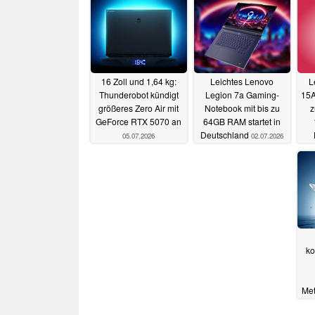
16 Zoll und 1,64 kg:
Leichtes Lenovo
L
Thunderobot kündigt
Legion 7a Gaming-
15A
größeres Zero Air mit
Notebook mit bis zu
z
GeForce RTX 5070 an
64GB RAM startet in
Deutschland
05.07.2026
02.07.2026
ko
Me