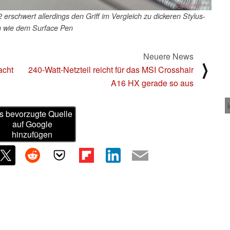
erschwert allerdings den Griff im Vergleich zu dickeren Stylus-
n wie dem Surface Pen
Neuere News
⟩
acht
240-Watt-Netzteil reicht für das MSI Crosshair
l
A16 HX gerade so aus
s bevorzugte Quelle
auf Google
hinzufügen