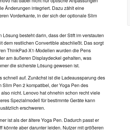
enovo hat dabei nicht nur optische Anpassungen
 Änderungen integriert. Dazu zählt eine
en Vorderkante, in der sich der optionale Slim
 Lösung besteht darin, dass der Stift im verstauten
it dem restlichen Convertible abschließt. Das sorgt
heren ThinkPad-X1-Modellen wurden die Pens
er am äußeren Displaydeckel gehalten, was
mmer die sicherste Lösung gewesen ist.
lls schnell auf. Zunächst ist die Ladeaussparung des
m Slim Pen 2 kompatibel, der Yoga Pen des
 also nicht. Lenovo hat ohnehin schon recht viele
teres Spezialmodell für bestimmte Geräte kann
zusätzlich erschweren.
r ist als der ältere Yoga Pen. Dadurch passt er
ff könnte aber darunter leiden. Nutzer mit größeren