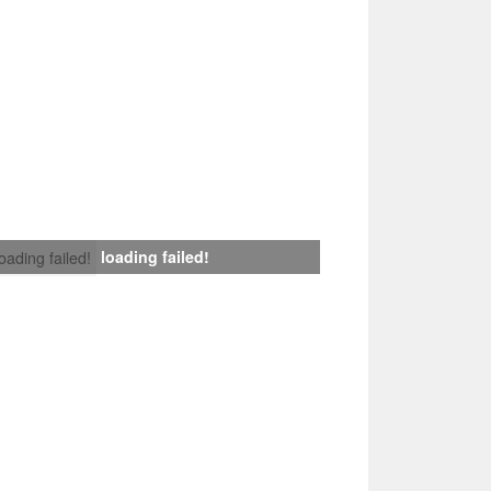
loading failed!
loading failed!