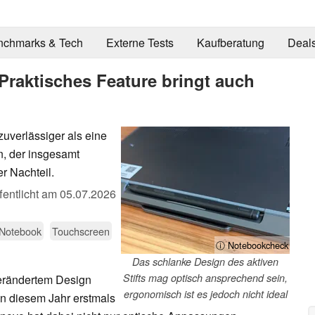
nchmarks & Tech
Externe Tests
Kaufberatung
Deal
Praktisches Feature bringt auch
zuverlässiger als eine
, der insgesamt
er Nachteil.
fentlicht am
05.07.2026
 Notebook
Touchscreen
ⓘ Notebookcheck
Das schlanke Design des aktiven
Stifts mag optisch ansprechend sein,
erändertem Design
ergonomisch ist es jedoch nicht ideal
n diesem Jahr erstmals