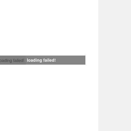
loading failed!
loading failed!