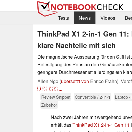
Tests
News
Videos
Be
ThinkPad X1 2-in-1 Gen 11: 
klare Nachteile mit sich
Die magnetische Aussparung für den Stift ist 
Befestigung des Pens an den Gehäusekanten
geringere Durchmesser ist allerdings ein klar
Allen Ngo (
übersetzt von
Enrico Frahn),
Veröf
🇺🇸
🇪🇸
...
Review Snippet
Convertible / 2-in-1
Laptop /
Zubehör
Nach zwei Jahren mit weitgehend unv
erhält das
ThinkPad X1 2-in-1 Gen 11
i