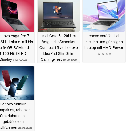
enovo Yoga Pro 7
Intel Core 5 120U im
Lenovo veröffentlicht
SH11 startet mit bis
Vergleich: Schenker
leichten und günstigen
u 64GB RAM und
Connect 15 vs. Lenovo
Laptop mit AMD-Power
1.100-Nit-OLED-
IdeaPad Slim 3i im
25.06.2026
Display
Gaming-Test
01.07.2026
26.06.2026
Lenovo enthüllt
mpaktes, robustes
Smartphone mit
gebürstetem
tallrahmen
25.06.2026