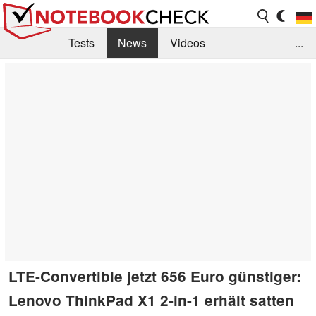
Tests
News
Videos
...
Benchmarks & Tech
Externe Tests
Kaufberatung
Deals
Suche
Jobs
Forum
LTE-Convertible jetzt 656 Euro günstiger:
Lenovo ThinkPad X1 2-in-1 erhält satten