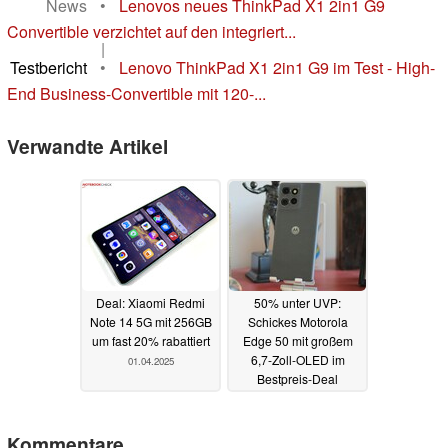
News
•
Lenovos neues ThinkPad X1 2in1 G9
Convertible verzichtet auf den integriert...
|
Testbericht
•
Lenovo ThinkPad X1 2in1 G9 im Test - High-
End Business-Convertible mit 120-...
Verwandte Artikel
Deal: Xiaomi Redmi
50% unter UVP:
Note 14 5G mit 256GB
Schickes Motorola
um fast 20% rabattiert
Edge 50 mit großem
6,7-Zoll-OLED im
01.04.2025
Bestpreis-Deal
31.03.2025
Kommentare