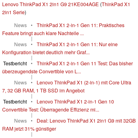
Lenovo ThinkPad X1 2in1 G9 21KE004AGE
(
ThinkPad X1
2in1 Serie
)
News
•
ThinkPad X1 2-in-1 Gen 11: Praktisches
Feature bringt auch klare Nachteile ...
|
News
•
ThinkPad X1 2-in-1 Gen 11: Nur eine
Konfiguration bietet deutlich mehr Graf...
|
Testbericht
•
ThinkPad X1 2-in-1 Gen 11 Test: Das bisher
überzeugendste Convertible von L...
|
News
•
Lenovo ThinkPad X1 (2-in-1) mit Core Ultra
7, 32 GB RAM, 1 TB SSD im Angebot
|
Testbericht
•
Lenovo ThinkPad X1 2-in-1 Gen 10
Convertible Test: Überragende Effizienz mi...
|
News
•
Deal: Lenovo ThinkPad X1 2in1 G9 mit 32GB
RAM jetzt 31% günstiger
|