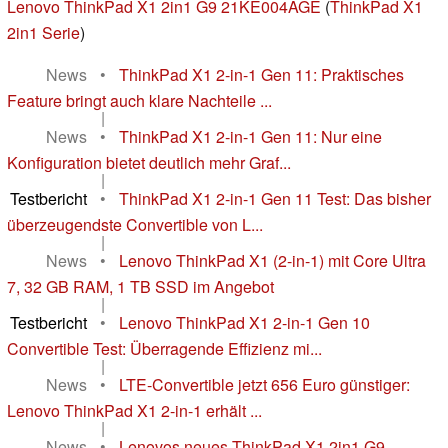
Lenovo ThinkPad X1 2in1 G9 21KE004AGE
(
ThinkPad X1
2in1 Serie
)
News
•
ThinkPad X1 2-in-1 Gen 11: Praktisches
Feature bringt auch klare Nachteile ...
|
News
•
ThinkPad X1 2-in-1 Gen 11: Nur eine
Konfiguration bietet deutlich mehr Graf...
|
Testbericht
•
ThinkPad X1 2-in-1 Gen 11 Test: Das bisher
überzeugendste Convertible von L...
|
News
•
Lenovo ThinkPad X1 (2-in-1) mit Core Ultra
7, 32 GB RAM, 1 TB SSD im Angebot
|
Testbericht
•
Lenovo ThinkPad X1 2-in-1 Gen 10
Convertible Test: Überragende Effizienz mi...
|
News
•
LTE-Convertible jetzt 656 Euro günstiger:
Lenovo ThinkPad X1 2-in-1 erhält ...
|
News
•
Lenovos neues ThinkPad X1 2in1 G9