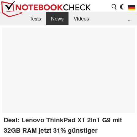
Tests
News
Videos
...
Benchmarks & Tech
Externe Tests
Kaufberatung
Deals
Suche
Jobs
Forum
Deal: Lenovo ThinkPad X1 2in1 G9 mit
32GB RAM jetzt 31% günstiger