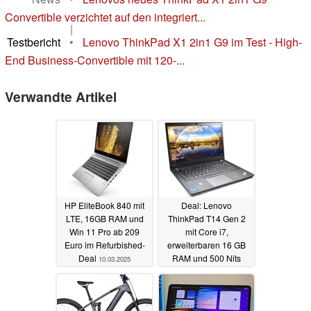
Convertible verzichtet auf den integriert...
|
Testbericht
•
Lenovo ThinkPad X1 2in1 G9 im Test - High-
End Business-Convertible mit 120-...
Verwandte Artikel
HP EliteBook 840 mit
Deal: Lenovo
LTE, 16GB RAM und
ThinkPad T14 Gen 2
Win 11 Pro ab 209
mit Core i7,
Euro im Refurbished-
erweiterbaren 16 GB
Deal
RAM und 500 Nits
10.03.2025
Touch zum
Refurbished-Sparpreis
10.03.2025