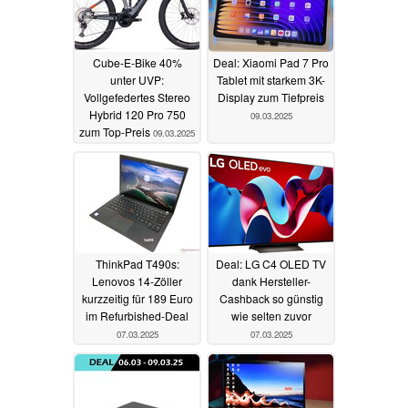
Cube-E-Bike 40%
Deal: Xiaomi Pad 7 Pro
unter UVP:
Tablet mit starkem 3K-
Vollgefedertes Stereo
Display zum Tiefpreis
Hybrid 120 Pro 750
09.03.2025
zum Top-Preis
09.03.2025
ThinkPad T490s:
Deal: LG C4 OLED TV
Lenovos 14-Zöller
dank Hersteller-
kurzzeitig für 189 Euro
Cashback so günstig
im Refurbished-Deal
wie selten zuvor
07.03.2025
07.03.2025