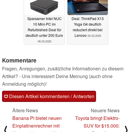
Sparsamer Intel NUC
Deal: ThinkPad X13
10 Mini-PC im
Yoga G4 deutlich
Refurbished-Deal für
reduziert direkt bei
deutlich unter 200 Euro
Lenovo
05.03.2025
06.03.2025
Kommentare
Fragen, Anregungen, zusätzliche Informationen zu diesem
Artikel? - Uns interessiert Deine Meinung (auch ohne
Anmeldung möglich)!
Diesen Artikel kommentieren / Antworten
Ältere News
Neuere News
Banana Pi bietet neuen
Toyota bringt Elektro-
Einplatinenrechner mit
SUV für $15.000:
⟨
⟩