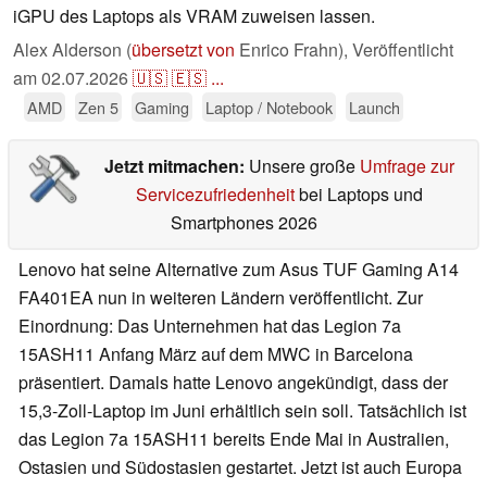
iGPU des Laptops als VRAM zuweisen lassen.
Alex Alderson (
übersetzt von
Enrico Frahn),
Veröffentlicht
am
02.07.2026
🇺🇸
🇪🇸
...
AMD
Zen 5
Gaming
Laptop / Notebook
Launch
Jetzt mitmachen:
Unsere große
Umfrage zur
Servicezufriedenheit
bei Laptops und
Smartphones 2026
Lenovo hat seine Alternative zum Asus TUF Gaming A14
FA401EA nun in weiteren Ländern veröffentlicht. Zur
Einordnung: Das Unternehmen hat das Legion 7a
15ASH11 Anfang März auf dem MWC in Barcelona
präsentiert. Damals hatte Lenovo angekündigt, dass der
15,3-Zoll-Laptop im Juni erhältlich sein soll. Tatsächlich ist
das Legion 7a 15ASH11 bereits Ende Mai in Australien,
Ostasien und Südostasien gestartet. Jetzt ist auch Europa