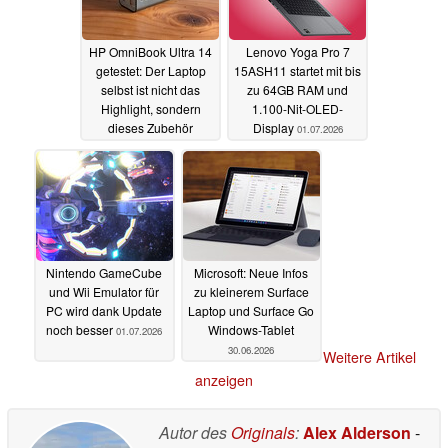
HP OmniBook Ultra 14
Lenovo Yoga Pro 7
getestet: Der Laptop
15ASH11 startet mit bis
selbst ist nicht das
zu 64GB RAM und
Highlight, sondern
1.100-Nit-OLED-
dieses Zubehör
Display
01.07.2026
01.07.2026
Nintendo GameCube
Microsoft: Neue Infos
und Wii Emulator für
zu kleinerem Surface
PC wird dank Update
Laptop und Surface Go
noch besser
Windows-Tablet
01.07.2026
30.06.2026
Weitere Artikel
anzeigen
Autor des
Originals
:
Alex Alderson
-