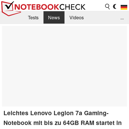
Tests
News
Videos
...
Benchmarks & Tech
Externe Tests
Kaufberatung
Deals
Suche
Jobs
Forum
Leichtes Lenovo Legion 7a Gaming-
Notebook mit bis zu 64GB RAM startet in