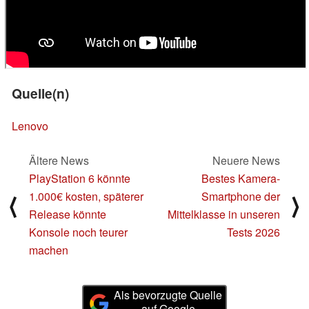
Quelle(n)
Lenovo
Ältere News
Neuere News
PlayStation 6 könnte
Bestes Kamera-
1.000€ kosten, späterer
Smartphone der
⟨
⟩
Release könnte
Mittelklasse in unseren
Konsole noch teurer
Tests 2026
machen
Als bevorzugte Quelle
auf Google