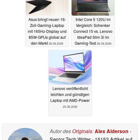
Asus bringt neuen 16-
Intel Core 5 120U im
Zoll-Gaming-Laptop
Vergleich: Schenker
mit 165Hz-Display und
Connect 15 vs. Lenovo
85W-GPUs global auf
IdeaPad Slim 3i im
den Markt
Gaming-Test
26.06.2026
26.06.2026
Lenovo veröffentlicht
leichten und günstigen
Laptop mit AMD-Power
25.06.2026
Autor des
Originals
:
Alex Alderson
-
Senior Tech Writer
- 15152 Artikel auf