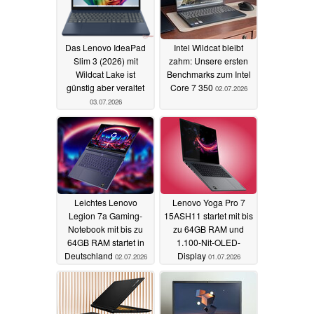
Das Lenovo IdeaPad
Intel Wildcat bleibt
Slim 3 (2026) mit
zahm: Unsere ersten
Wildcat Lake ist
Benchmarks zum Intel
günstig aber veraltet
Core 7 350
02.07.2026
03.07.2026
Leichtes Lenovo
Lenovo Yoga Pro 7
Legion 7a Gaming-
15ASH11 startet mit bis
Notebook mit bis zu
zu 64GB RAM und
64GB RAM startet in
1.100-Nit-OLED-
Deutschland
Display
02.07.2026
01.07.2026