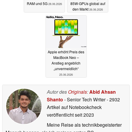
RAM und 5G
85W-GPUs global auf
28.06.2026
den Markt
26.06.2026
Apple erhöht Preis des
MacBook Neo –
Anstieg angeblich
„unvermeidlich“
25.06.2026
Autor des
Originals
:
Abid Ahsan
Shanto
- Senior Tech Writer
- 2932
Artikel auf Notebookcheck
veröffentlicht
seit 2023
Meine Reise als technikbegeisterter