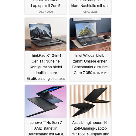
Laptops mit Zen 5
klare Nachteile mit sich
06.07.2026
05.07.2026
ThinkPad X1 2-in-1
Intel Wildcat bleibt
Gen 11: Nur eine
zahm: Unsere ersten
Konfiguration bietet
Benchmarks zum Intel
deutlich mehr
Core 7 350
02.07.2026
Grafikleistung
04.07.2026
Lenovo T14s Gen 7
Asus bringt neuen 16-
AMD startet in
Zoll-Gaming-Laptop
Deutschland mit 64GB
mit 165Hz-Display und