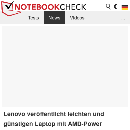
Tests
News
Videos
...
Benchmarks & Tech
Externe Tests
Kaufberatung
Deals
Suche
Jobs
Forum
Lenovo veröffentlicht leichten und
günstigen Laptop mit AMD-Power