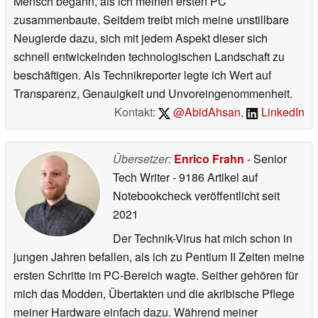
Mensch begann, als ich meinen ersten PC
zusammenbaute. Seitdem treibt mich meine unstillbare
Neugierde dazu, sich mit jedem Aspekt dieser sich
schnell entwickelnden technologischen Landschaft zu
beschäftigen. Als Technikreporter legte ich Wert auf
Transparenz, Genauigkeit und Unvoreingenommenheit.
Kontakt:
@AbidAhsan
,
LinkedIn
Übersetzer:
Enrico Frahn
- Senior
Tech Writer
- 9186 Artikel auf
Notebookcheck veröffentlicht
seit
2021
Der Technik-Virus hat mich schon in
jungen Jahren befallen, als ich zu Pentium II Zeiten meine
ersten Schritte im PC-Bereich wagte. Seither gehören für
mich das Modden, Übertakten und die akribische Pflege
meiner Hardware einfach dazu. Während meiner