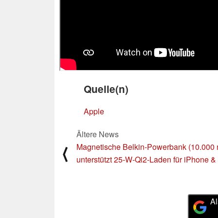
Quelle(n)
Apple
Ältere News
Magnetische Belkin‑Powerbank (10.000
⟨
unterstützt 25‑W‑Qi2‑Laden für iPhone & 
Al