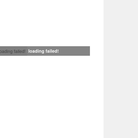
loading failed!
loading failed!