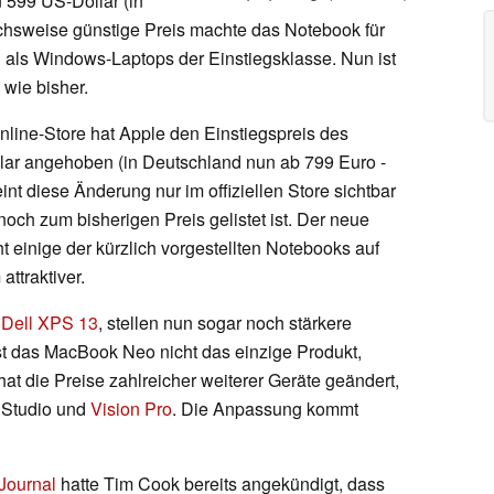
 599 US-Dollar (in
chsweise günstige Preis machte das Notebook für
hl als Windows-Laptops der Einstiegsklasse. Nun ist
 wie bisher.
 Online-Store hat Apple den Einstiegspreis des
ar angehoben (in Deutschland nun ab 799 Euro -
nt diese Änderung nur im offiziellen Store sichtbar
och zum bisherigen Preis gelistet ist. Der neue
 einige der kürzlich vorgestellten Notebooks auf
attraktiver.
s
Dell XPS 13
, stellen nun sogar noch stärkere
ist das MacBook Neo nicht das einzige Produkt,
t die Preise zahlreicher weiterer Geräte geändert,
c Studio und
Vision Pro
. Die Anpassung kommt
 Journal
hatte Tim Cook bereits angekündigt, dass