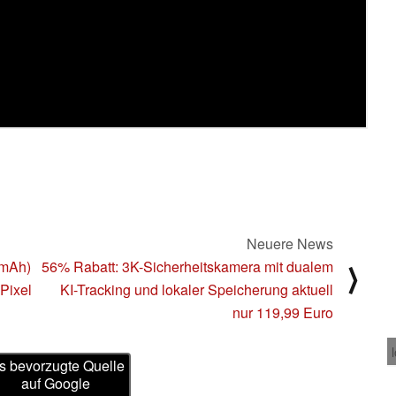
Neuere News
 mAh)
56% Rabatt: 3K-Sicherheitskamera mit dualem
⟩
Pixel
KI-Tracking und lokaler Speicherung aktuell
nur 119,99 Euro
s bevorzugte Quelle
auf Google