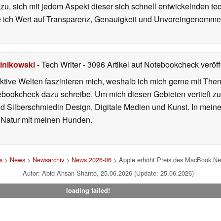
azu, sich mit jedem Aspekt dieser sich schnell entwickelnden t
te ich Wert auf Transparenz, Genauigkeit und Unvoreingenomme
inikowski
- Tech Writer
- 3096 Artikel auf Notebookcheck veröff
iktive Welten faszinieren mich, weshalb ich mich gerne mit T
ebookcheck dazu schreibe. Um mich diesen Gebieten vertieft zu
nd Silberschmiedin Design, Digitale Medien und Kunst. In mein
er Natur mit meinen Hunden.
s
>
News
>
Newsarchiv
>
News 2026-06
> Apple erhöht Preis des MacBook Neo
Autor: Abid Ahsan Shanto, 25.06.2026 (Update: 25.06.2026)
loading failed!