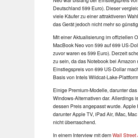
Neo war bislang der Einstiegspreis von
Deutschland 599 Euro). Dieser verglei
viele Käufer zu einer attraktiveren Wa
das Gerät jedoch nicht mehr so günstig
Mit einer Aktualisierung im offiziellen
MacBook Neo von 599 auf 699 US-Doll
zuvor waren es 599 Euro). Derzeit schei
zu sein, da das Notebook bei Amazon n
Einstiegspreis von 699 US-Dollar macht
Basis von Intels Wildcat-Lake-Plattform 
Einige Premium-Modelle, darunter da
Windows-Alternativen dar. Allerdings 
dessen Preis angepasst wurde. Apple ha
darunter Apple TV, iPad Air, iMac, Ma
nicht überraschend.
In einem Interview mit dem
Wall Street