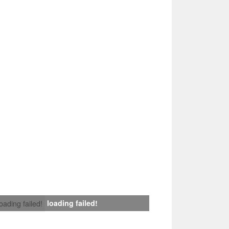
loading failed!
loading failed!