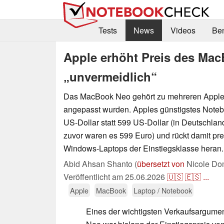
Tests
News
Videos
Be
Apple erhöht Preis des Mac
„unvermeidlich“
Das MacBook Neo gehört zu mehreren Apple-
angepasst wurden. Apples günstigstes Notebo
US-Dollar statt 599 US-Dollar (in Deutschlan
zuvor waren es 599 Euro) und rückt damit prei
Windows-Laptops der Einstiegsklasse heran.
Abid Ahsan Shanto (
übersetzt von
Nicole Dom
Veröffentlicht am
25.06.2026
🇺🇸
🇪🇸
...
Apple
MacBook
Laptop / Notebook
Eines der wichtigsten Verkaufsargum