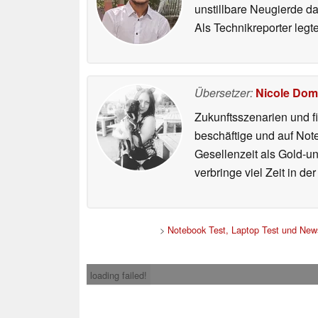
unstillbare Neugierde d
Als Technikreporter leg
Übersetzer:
Nicole Dom
Zukunftsszenarien und f
beschäftige und auf Not
Gesellenzeit als Gold-u
verbringe viel Zeit in d
>
Notebook Test, Laptop Test und New
loading failed!