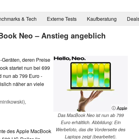
nchmarks & Tech
Externe Tests
Kaufberatung
Deal
Book Neo – Anstieg angeblich
Geräten, deren Preise
ok startet nun bei 699
d nun ab 799 Euro -
slich näher an viele
inikowski),
ⓘ Apple
Das MacBook Neo ist nun ab 799
Euro erhältlich. Abbildung: Ein
Werbefoto, das die Vorderseite des
ente des Apple MacBook
Laptops zeigt (bearbeitet).