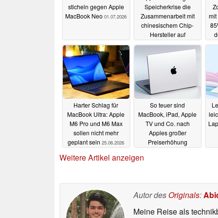
sticheln gegen Apple
Speicherkrise die
Z
MacBook Neo
Zusammenarbeit mit
mit
01.07.2026
chinesischem Chip-
85
Hersteller auf
d
Pentagon-Liste
27.06.2026
Harter Schlag für
So teuer sind
Le
MacBook Ultra: Apple
MacBook, iPad, Apple
lei
M6 Pro und M6 Max
TV und Co. nach
Lap
sollen nicht mehr
Apples großer
geplant sein
Preiserhöhung
25.06.2026
25.06.2026
Weitere Artikel anzeigen
Autor des
Originals
:
Abi
Meine Reise als technik