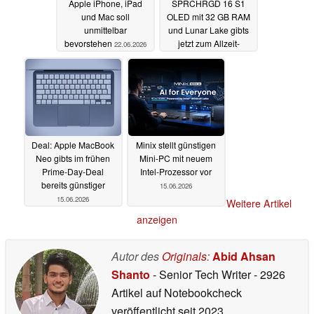
Apple iPhone, iPad
SPRCHRGD 16 S1
und Mac soll
OLED mit 32 GB RAM
unmittelbar
und Lunar Lake gibts
bevorstehen
jetzt zum Allzeit-
22.06.2026
Bestpreis
22.06.2026
Deal: Apple MacBook
Minix stellt günstigen
Neo gibts im frühen
Mini-PC mit neuem
Prime-Day-Deal
Intel-Prozessor vor
bereits günstiger
15.06.2026
15.06.2026
Weitere Artikel
anzeigen
Autor des
Originals
:
Abid Ahsan
Shanto
- Senior Tech Writer
- 2926
Artikel auf Notebookcheck
veröffentlicht
seit 2023