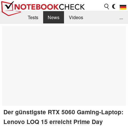
Tests
News
Videos
...
Benchmarks & Tech
Externe Tests
Kaufberatung
Deals
Suche
Jobs
Forum
Der günstigste RTX 5060 Gaming-Laptop:
Lenovo LOQ 15 erreicht Prime Day