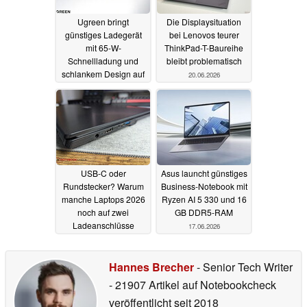
Ugreen bringt
Die Displaysituation
günstiges Ladegerät
bei Lenovos teurer
mit 65-W-
ThinkPad-T-Baureihe
Schnellladung und
bleibt problematisch
schlankem Design auf
20.06.2026
den Markt
20.06.2026
USB-C oder
Asus launcht günstiges
Rundstecker? Warum
Business-Notebook mit
manche Laptops 2026
Ryzen AI 5 330 und 16
noch auf zwei
GB DDR5-RAM
Ladeanschlüsse
17.06.2026
setzen
18.06.2026
Hannes Brecher
- Senior Tech Writer
- 21907 Artikel auf Notebookcheck
veröffentlicht
seit 2018