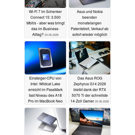
Wi-Fi 7 im Schenker
Asus und Nokia
Connect 15: 3.500
beenden
Mbit/s - aber was bringt
monatelangen
das im Business-
Patentstreit, Verkauf ab
Alltag?
sofort wieder möglich
24.06.2026
22.06.2026
Einsteiger-CPU von
Das Asus ROG
Intel: Wildcat Lake
Zephyrus G14 2026
erreicht im PassMark
bleibt dank der RTX
fast Niveau des A18
5070 Ti der schnellste
Pro im MacBook Neo
14-Zoll Gamer
20.06.2026
21.06.2026