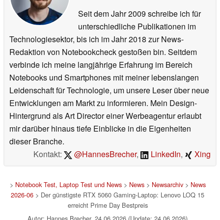
Seit dem Jahr 2009 schreibe ich für
unterschiedliche Publikationen im
Technologiesektor, bis ich im Jahr 2018 zur News-
Redaktion von Notebookcheck gestoßen bin. Seitdem
verbinde ich meine langjährige Erfahrung im Bereich
Notebooks und Smartphones mit meiner lebenslangen
Leidenschaft für Technologie, um unsere Leser über neue
Entwicklungen am Markt zu informieren. Mein Design-
Hintergrund als Art Director einer Werbeagentur erlaubt
mir darüber hinaus tiefe Einblicke in die Eigenheiten
dieser Branche.
Kontakt:
@HannesBrecher
,
LinkedIn
,
Xing
>
Notebook Test, Laptop Test und News
>
News
>
Newsarchiv
>
News
2026-06
> Der günstigste RTX 5060 Gaming-Laptop: Lenovo LOQ 15
erreicht Prime Day Bestpreis
Autor: Hannes Brecher, 24.06.2026 (Update: 24.06.2026)