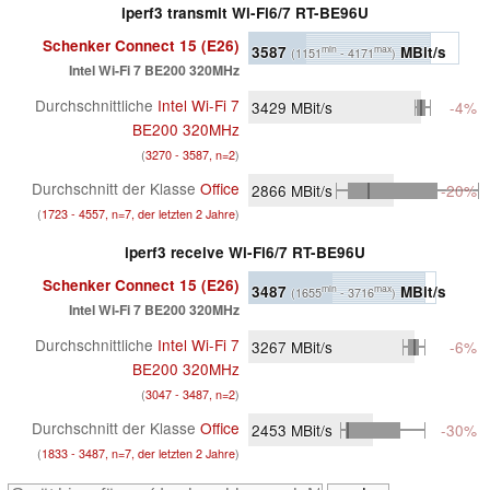
iperf3 transmit Wi-Fi6/7 RT-BE96U
Schenker Connect 15 (E26)
3587
MBit/s
min
max
(1151
- 4171
)
Intel Wi-Fi 7 BE200 320MHz
Durchschnittliche
Intel Wi-Fi 7
3429
MBit/s
-4%
BE200 320MHz
(
3270 - 3587, n=2
)
Durchschnitt der Klasse
Office
2866
MBit/s
-20%
(
1723 - 4557, n=7, der letzten 2 Jahre
)
iperf3 receive Wi-Fi6/7 RT-BE96U
Schenker Connect 15 (E26)
3487
MBit/s
min
max
(1655
- 3716
)
Intel Wi-Fi 7 BE200 320MHz
Durchschnittliche
Intel Wi-Fi 7
3267
MBit/s
-6%
BE200 320MHz
(
3047 - 3487, n=2
)
Durchschnitt der Klasse
Office
2453
MBit/s
-30%
(
1833 - 3487, n=7, der letzten 2 Jahre
)