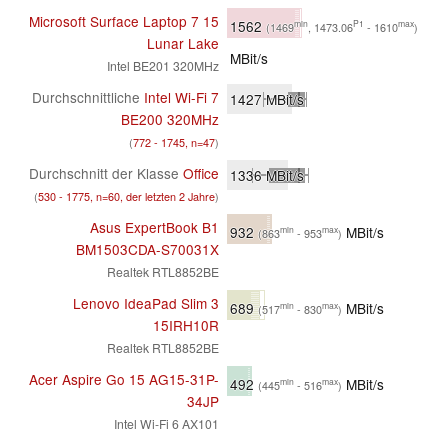
Microsoft Surface Laptop 7 15
1562
min
P1
max
(1469
, 1473.06
- 1610
)
Lunar Lake
MBit/s
Intel BE201 320MHz
Durchschnittliche
Intel Wi-Fi 7
1427
MBit/s
BE200 320MHz
(
772 - 1745, n=47
)
Durchschnitt der Klasse
Office
1336
MBit/s
(
530 - 1775, n=60, der letzten 2 Jahre
)
Asus ExpertBook B1
932
MBit/s
min
max
(863
- 953
)
BM1503CDA-S70031X
Realtek RTL8852BE
Lenovo IdeaPad Slim 3
689
MBit/s
min
max
(517
- 830
)
15IRH10R
Realtek RTL8852BE
Acer Aspire Go 15 AG15-31P-
492
MBit/s
min
max
(445
- 516
)
34JP
Intel Wi-Fi 6 AX101