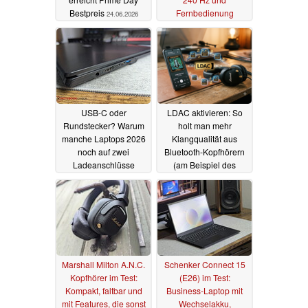
Bestpreis
Fernbedienung
24.06.2026
19.06.2026
USB-C oder
LDAC aktivieren: So
Rundstecker? Warum
holt man mehr
manche Laptops 2026
Klangqualität aus
noch auf zwei
Bluetooth-Kopfhörern
Ladeanschlüsse
(am Beispiel des
setzen
Marshall Milton)
18.06.2026
12.06.2026
Marshall Milton A.N.C.
Schenker Connect 15
Kopfhörer im Test:
(E26) im Test:
Kompakt, faltbar und
Business-Laptop mit
mit Features, die sonst
Wechselakku,