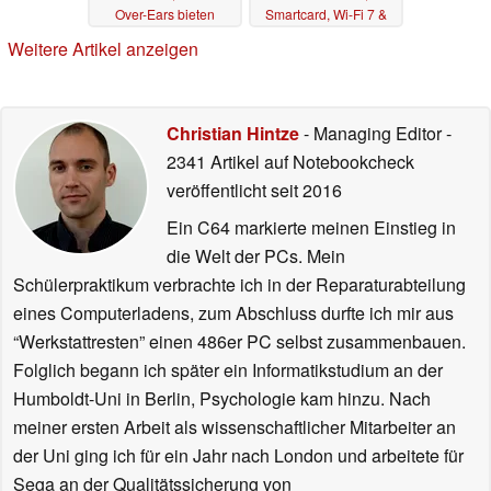
Over-Ears bieten
Smartcard, Wi-Fi 7 &
LTE
11.06.2026
09.06.2026
Weitere Artikel anzeigen
Christian Hintze
- Managing Editor
-
2341 Artikel auf Notebookcheck
veröffentlicht
seit 2016
Ein C64 markierte meinen Einstieg in
die Welt der PCs. Mein
Schülerpraktikum verbrachte ich in der Reparaturabteilung
eines Computerladens, zum Abschluss durfte ich mir aus
“Werkstattresten” einen 486er PC selbst zusammenbauen.
Folglich begann ich später ein Informatikstudium an der
Humboldt-Uni in Berlin, Psychologie kam hinzu. Nach
meiner ersten Arbeit als wissenschaftlicher Mitarbeiter an
der Uni ging ich für ein Jahr nach London und arbeitete für
Sega an der Qualitätssicherung von