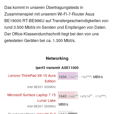
Das kommt in unseren Übertragungstests in
Zusammenspiel mit unserem Wi-Fi-7-Router Asus
BE19000 RT-BE996U auf Transfergeschwindigkeiten von
rund 3.500 Mbit/s im Senden und Empfangen von Daten.
Der Office-Klassendurchschnitt liegt bei den von uns
getesteten Geräten bei ca. 1.300 Mbit/s.
Networking
iperf3 transmit AXE11000
Lenovo ThinkPad X9-15 Aura
1656
MBit/s
min
max
(1540
- 1707
)
Edition
Intel BE201 320MHz
Microsoft Surface Laptop 7 15
1640
min
P1
max
(1449
, 1479.74
- 1710
)
Lunar Lake
MBit/s
Intel BE201 320MHz