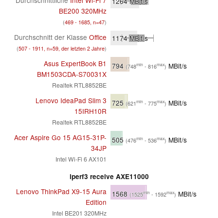
Durchschnittliche
Intel Wi-Fi 7
1264
MBit/s
BE200 320MHz
(
469 - 1685, n=47
)
Durchschnitt der Klasse
Office
1174
MBit/s
(
507 - 1911, n=59, der letzten 2 Jahre
)
Asus ExpertBook B1
794
MBit/s
min
max
(748
- 816
)
BM1503CDA-S70031X
Realtek RTL8852BE
Lenovo IdeaPad Slim 3
725
MBit/s
min
max
(621
- 775
)
15IRH10R
Realtek RTL8852BE
Acer Aspire Go 15 AG15-31P-
505
MBit/s
min
max
(476
- 536
)
34JP
Intel Wi-Fi 6 AX101
iperf3 receive AXE11000
Lenovo ThinkPad X9-15 Aura
1568
MBit/s
min
max
(1525
- 1592
)
Edition
Intel BE201 320MHz