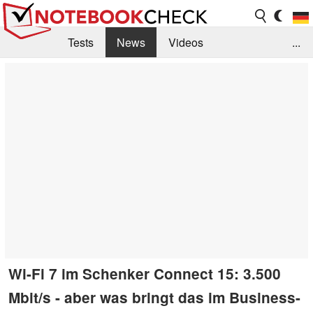
Tests
News
Videos
...
Benchmarks & Tech
Externe Tests
Kaufberatung
Deals
Suche
Jobs
Forum
Wi-Fi 7 im Schenker Connect 15: 3.500
Mbit/s - aber was bringt das im Business-