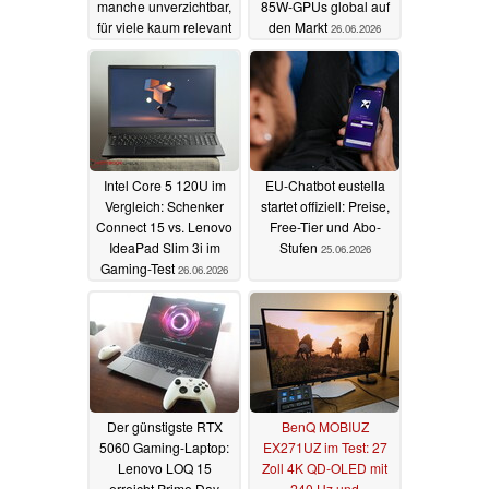
manche unverzichtbar,
85W-GPUs global auf
für viele kaum relevant
den Markt
26.06.2026
13.07.2026
Intel Core 5 120U im
EU-Chatbot eustella
Vergleich: Schenker
startet offiziell: Preise,
Connect 15 vs. Lenovo
Free-Tier und Abo-
IdeaPad Slim 3i im
Stufen
25.06.2026
Gaming-Test
26.06.2026
Der günstigste RTX
BenQ MOBIUZ
5060 Gaming-Laptop:
EX271UZ im Test: 27
Lenovo LOQ 15
Zoll 4K QD-OLED mit
erreicht Prime Day
240 Hz und