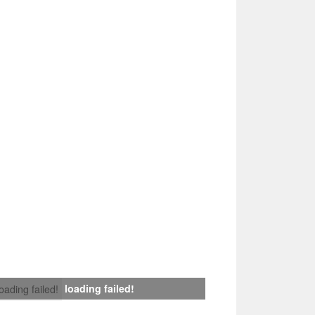
loading failed!
loading failed!