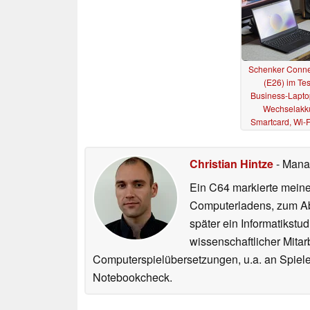
Schenker Conne
(E26) im Tes
Business-Lapto
Wechselakk
Smartcard, Wi-F
LTE
09.06.202
Christian Hintze
- Mana
Ein C64 markierte meinen
Computerladens, zum Abs
später ein Informatikstu
wissenschaftlicher Mitar
Computerspielübersetzungen, u.a. an Spiele
Notebookcheck.