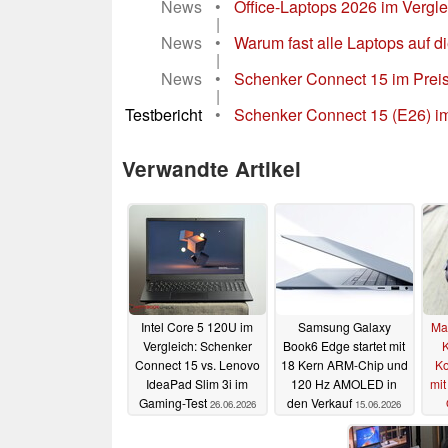
News
•
Office-Laptops 2026 im Verglei
|
News
•
Warum fast alle Laptops auf d
|
News
•
Schenker Connect 15 im Preis-
|
Testbericht
•
Schenker Connect 15 (E26) im
Verwandte Artikel
Intel Core 5 120U im
Samsung Galaxy
Mar
Vergleich: Schenker
Book6 Edge startet mit
K
Connect 15 vs. Lenovo
18 Kern ARM-Chip und
Ko
IdeaPad Slim 3i im
120 Hz AMOLED in
mit
Gaming-Test
den Verkauf
26.06.2026
15.06.2026