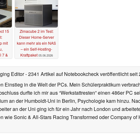
ct 15
Zimacube 2 im Test:
t:
Dieser Home-Server
p mit
kann mehr als ein NAS
u,
– ein Self-Hosting-
i 7 &
Kraftpaket
05.06.2026
6
ging Editor
- 2341 Artikel auf Notebookcheck veröffentlicht
seit
 Einstieg in die Welt der PCs. Mein Schülerpraktikum verbrach
chluss durfte ich mir aus “Werkstattresten” einen 486er PC s
dium an der Humboldt-Uni in Berlin, Psychologie kam hinzu. Nac
beiter an der Uni ging ich für ein Jahr nach London und arbeite
n wie Sonic & All-Stars Racing Transformed oder Company of He