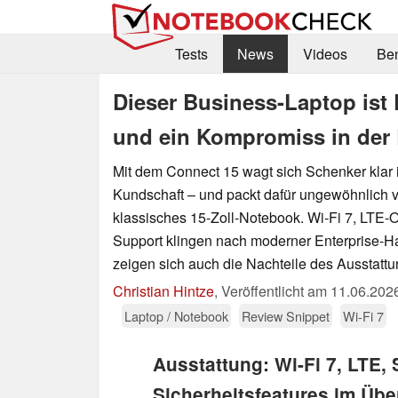
Tests
News
Videos
Be
Dieser Business-Laptop ist 
und ein Kompromiss in der 
Mit dem Connect 15 wagt sich Schenker klar 
Kundschaft – und packt dafür ungewöhnlich vi
klassisches 15-Zoll-Notebook. Wi-Fi 7, LTE-
Support klingen nach moderner Enterprise-H
zeigen sich auch die Nachteile des Ausstatt
Christian Hintze
,
Veröffentlicht am
11.06.202
Laptop / Notebook
Review Snippet
Wi-Fi 7
Ausstattung: Wi-Fi 7, LTE,
Sicherheitsfeatures im Übe