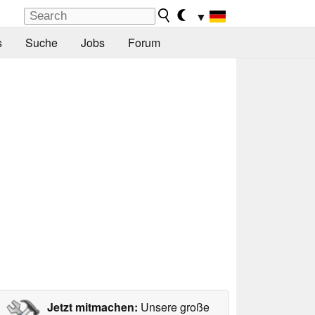
▼
s
Suche
Jobs
Forum
Jetzt mitmachen:
Unsere große