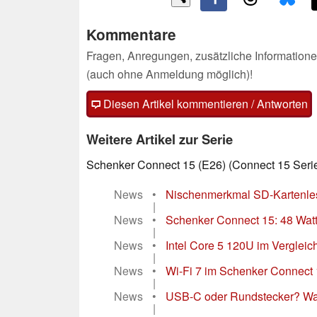
Kommentare
Fragen, Anregungen, zusätzliche Informatione
(auch ohne Anmeldung möglich)!
Diesen Artikel kommentieren / Antworten
Weitere Artikel zur Serie
Schenker Connect 15 (E26) (Connect 15 Seri
News
•
Nischenmerkmal SD-Kartenlese
|
News
•
Schenker Connect 15: 48 Watt 
|
News
•
Intel Core 5 120U im Vergleic
|
News
•
Wi-Fi 7 im Schenker Connect 15
|
News
•
USB-C oder Rundstecker? War
|