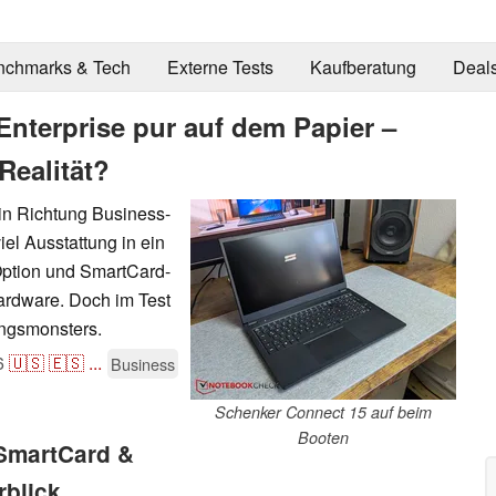
nchmarks & Tech
Externe Tests
Kaufberatung
Deal
Enterprise pur auf dem Papier –
Realität?
in Richtung Business-
el Ausstattung in ein
Option und SmartCard-
ardware. Doch im Test
ungsmonsters.
6
🇺🇸
🇪🇸
...
Business
Schenker Connect 15 auf beim
Booten
 SmartCard &
rblick