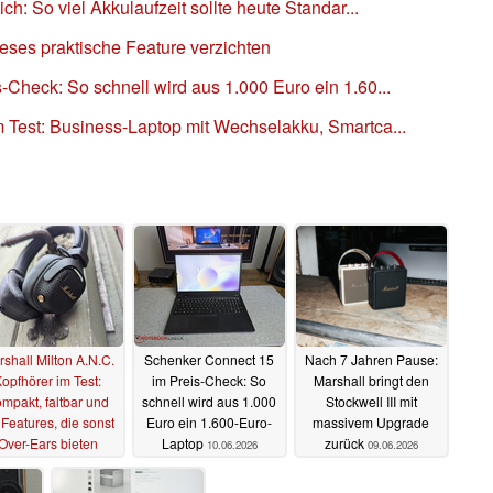
ch: So viel Akkulaufzeit sollte heute Standar...
ieses praktische Feature verzichten
Check: So schnell wird aus 1.000 Euro ein 1.60...
 Test: Business-Laptop mit Wechselakku, Smartca...
shall Milton A.N.C.
Schenker Connect 15
Nach 7 Jahren Pause:
opfhörer im Test:
im Preis-Check: So
Marshall bringt den
mpakt, faltbar und
schnell wird aus 1.000
Stockwell III mit
 Features, die sonst
Euro ein 1.600-Euro-
massivem Upgrade
Over-Ears bieten
Laptop
zurück
10.06.2026
09.06.2026
11.06.2026