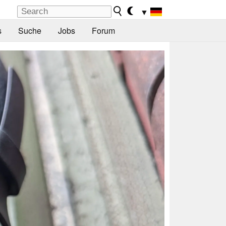
▼
s
Suche
Jobs
Forum