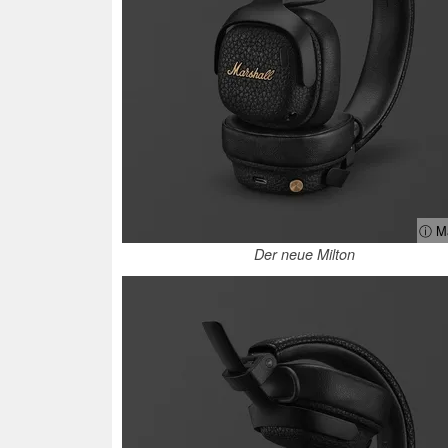
ⓘ Ma
Der neue Milton