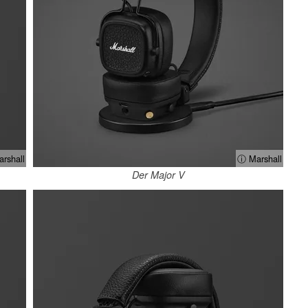
rshall
ⓘ Marshall
Der Major V