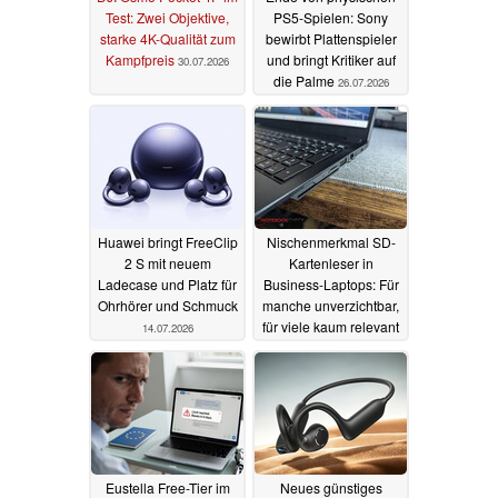
Test: Zwei Objektive,
PS5-Spielen: Sony
Der Acton IV und der Stanmore IV sind
ab heute
auf
starke 4K-Qualität zum
bewirbt Plattenspieler
marshall.com
für
299 €
bzw.
399 €
sowie bei
Kampfpreis
und bringt Kritiker auf
30.07.2026
die Palme
ausgewählten Händlern erhältlich.
26.07.2026
Huawei bringt FreeClip
Nischenmerkmal SD-
2 S mit neuem
Kartenleser in
Ladecase und Platz für
Business-Laptops: Für
Ohrhörer und Schmuck
manche unverzichtbar,
für viele kaum relevant
14.07.2026
13.07.2026
Eustella Free-Tier im
Neues günstiges