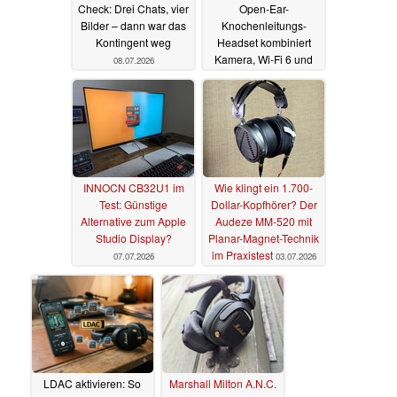
Check: Drei Chats, vier
Open-Ear-
Bilder – dann war das
Knochenleitungs-
Kontingent weg
Headset kombiniert
Kamera, Wi-Fi 6 und
08.07.2026
Echtzeit-Übersetzung
08.07.2026
INNOCN CB32U1 im
Wie klingt ein 1.700-
Test: Günstige
Dollar-Kopfhörer? Der
Alternative zum Apple
Audeze MM-520 mit
Studio Display?
Planar-Magnet-Technik
im Praxistest
07.07.2026
03.07.2026
LDAC aktivieren: So
Marshall Milton A.N.C.