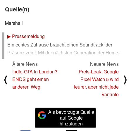
Quelle(n)
Marshall
▶
Pressemeldung
Ein echtes Zuhause braucht einen Soundtrack, der
Präsenz zeigt. Mit der nächsten Generation der Home-
Lautsprecher
Acton IV
und
Stanmore IV
hebt die
Ältere News
Neuere News
Kultmarke
Marshall
ihr legendäres Audio-Setup auf das
Indie-GTA in London?
Preis-Leak: Google
⟨
⟩
nächste Level. Diese neuen Modelle sind nicht nur ein
ENDS geht einen
Pixel Watch 5 wird
kraftvolles technisches Upgrade, sondern ein zeitloses
anderen Weg
teurer, aber nicht jede
Style-Statement für alle, die ikonisches Design lieben
Variante
und bei raumfüllendem Sound keine Kompromisse
eingehen wollen.
Als bevorzugte Quelle
auf Google
RAUMFÜLLENDER SOUND: IKONISCHES DESIGN
hinzufügen
TRIFFT AUF MODERNE KONNEKTIVITÄT