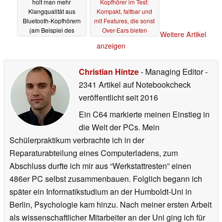
holt man mehr
Kopfhörer im Test:
Klangqualität aus
Kompakt, faltbar und
Bluetooth-Kopfhörern
mit Features, die sonst
(am Beispiel des
Over-Ears bieten
Weitere Artikel
Marshall Milton)
11.06.2026
anzeigen
12.06.2026
Christian Hintze
- Managing Editor
-
2341 Artikel auf Notebookcheck
veröffentlicht
seit 2016
Ein C64 markierte meinen Einstieg in
die Welt der PCs. Mein
Schülerpraktikum verbrachte ich in der
Reparaturabteilung eines Computerladens, zum
Abschluss durfte ich mir aus “Werkstattresten” einen
486er PC selbst zusammenbauen. Folglich begann ich
später ein Informatikstudium an der Humboldt-Uni in
Berlin, Psychologie kam hinzu. Nach meiner ersten Arbeit
als wissenschaftlicher Mitarbeiter an der Uni ging ich für