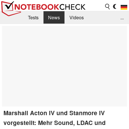
Tests
News
Videos
...
Benchmarks & Tech
Externe Tests
Kaufberatung
Deals
Suche
Jobs
Forum
Marshall Acton IV und Stanmore IV
vorgestellt: Mehr Sound, LDAC und