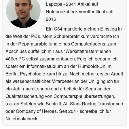
Laptops
- 2341 Artikel auf
nutzen. Bei Finanzinformationen ist besonders wichtig, dass 
Notebookcheck veröffentlicht
seit
Antworten auf aktuellen und verlässlichen Daten basieren. Mit 
Bitpanda als Datenquelle können Nutzerinnen und Nutzer über 
2016
eustella aktuelle Krypto-Preise in Echtzeit abrufen. Für uns ist das ein 
Ein C64 markierte meinen Einstieg in
konkreter Anwendungsfall dafür, wie europäische KI-Produkte und 
die Welt der PCs. Mein Schülerpraktikum verbrachte ich
Finanzinfrastruktur sinnvoll zusammenspielen können”, sagt 
Christian Trummer, Chief Scientist und Mitgründer von Bitpanda
.
in der Reparaturabteilung eines Computerladens, zum
eustella greift bei Produkt-Recherche direkt auf die umfassende, 
Abschluss durfte ich mir aus “Werkstattresten” einen
neutrale Preis- und Produktdatenbank des Geizhals-Preisvergleichs 
486er PC selbst zusammenbauen. Folglich begann ich
zu. User erhalten so unabhängige, transparente und in Echtzeit 
später ein Informatikstudium an der Humboldt-Uni in
aktualisierte Kauftipps.
Berlin, Psychologie kam hinzu. Nach meiner ersten Arbeit
"Mit eustella entsteht ein KI-Agent, der nicht nur berät, sondern für 
als wissenschaftlicher Mitarbeiter an der Uni ging ich für
seine Nutzer:innen handelt - und genau hier entfaltet die Integration 
von Geizhals ihren Wert. Unsere über viele Jahre gewachsene Preis- 
ein Jahr nach London und arbeitete für Sega an der
und Produktdatenbank macht aus jeder Empfehlung eine fundierte, 
Qualitätssicherung von Computerspielübersetzungen,
nachvollziehbare Entscheidung. Diese Partnerschaft ist der Auftakt 
u.a. an Spielen wie Sonic & All-Stars Racing Transformed
für den Ausbau in Richtung Agentic Commerce", sagt 
Markus Nigl, 
oder Company of Heroes. Seit 2017 schreibe ich für
Vorstand von Geizhals
, einem der führenden Preisvergleiche im 
Notebookcheck.
deutschsprachigen Raum.