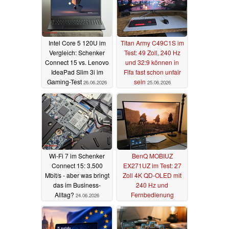
geben, setzt eustella auf niedrige Preise (ab €5,99/Mo.), die etwa im 
Vergleich zu OpenAI (ab €7,99/Mo.) und Anthropic (ab €20/Mo.) 
deutlich günstiger und optimiert sind.
eustella setzt auf Open Weight und Open 
Intel Core 5 120U im
Titan Army C49C1S im
Vergleich: Schenker
Test: 49 Zoll, 240 Hz
Source
Connect 15 vs. Lenovo
und 32:9 können in
IdeaPad Slim 3i im
Fifa fast schon unfair
eustella setzt auf Open-Weights-Modelle und behält dadurch die volle 
Gaming-Test
sein
26.06.2026
25.06.2026
technologische Kontrolle. Die KI-Modelle betreibt eustella selbst und 
ausschließlich auf europäischer Infrastruktur: Gemma 4 (Google), 
Qwen 3.5/3.7 (Alibaba), gpt-oss-120b (OpenAI) und Mistral (Mistral AI) 
sowie Flux (Black Forest Labs) für die Bildgenerierung. Es fließen 
keine Daten an die Modellentwickler oder in die USA, da die ganze 
Infrastruktur-Lieferkette ausschließlich aus europäischen 
Wi-Fi 7 im Schenker
BenQ MOBIUZ
Unternehmen besteht. Die gesamte Verarbeitung bleibt zu 100 % in 
Connect 15: 3.500
EX271UZ im Test: 27
der EU, und Nutzerdaten werden niemals für das Training von KI-
Mbit/s - aber was bringt
Zoll 4K QD-OLED mit
Modellen verwendet.
das im Business-
240 Hz und
Alltag?
Fernbedienung
24.06.2026
eustella in der souveränen IONOS CLOUD
19.06.2026
eustella baut auf Servern von IONOS CLOUD in Berlin, Frankfurt und 