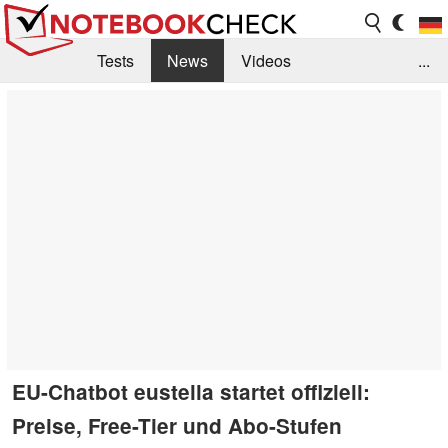
Tests
News
Videos
...
Benchmarks & Tech
Externe Tests
Kaufberatung
Deals
Suche
Jobs
Forum
EU-Chatbot eustella startet offiziell:
Preise, Free-Tier und Abo-Stufen