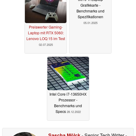
Grafikkarte -
Benchmarks und
Spezifikationen
05.01.2025
Preiswerter Gaming-
Laptop mit RTX 5060:
Lenovo LOQ 15 im Test
02.07.2025
Intel Core i7-13650HX
Prozessor -
Benchmarks und
Specs
28.12.2022
Sascha Mölck
- Senior Tech Writer
-