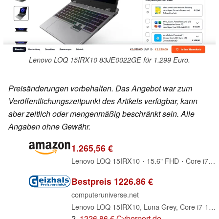
Lenovo LOQ 15IRX10 83JE0022GE für 1.299 Euro.
Preisänderungen vorbehalten. Das Angebot war zum
Veröffentlichungszeitpunkt des Artikels verfügbar, kann
aber zeitlich oder mengenmäßig beschränkt sein. Alle
Angaben ohne Gewähr.
1.265,56 €
Lenovo LOQ 15IRX10・15.6" FHD・Core i7-13650HX・16GB RAM・1TB SSD・RTX 5070・Win11 (83JE0022GE)
Bestpreis 1226.86 €
computeruniverse.net
Lenovo LOQ 15IRX10, Luna Grey, Core i7-13650HX, 16GB RAM, 1TB SSD, GeForce RTX 5070, DE (83JE0022GE)
2.
1226.86 € Cyberport.de