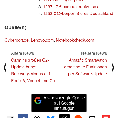
3.
1237.17 € computeruniverse.at
4.
1253 € Cyberport Stores Deutschland
Quelle(n)
Cyberport.de
,
Lenovo.com
,
Notebookcheck.com
Ältere News
Neuere News
Garmins großes Q2-
Amazfit: Smartwatch
⟨
⟩
Update bringt
erhält neue Funktionen
Recovery-Modus auf
per Software-Update
Fenix 8, Venu 4 und Co.
Als bevorzugte Quelle
auf Google
hinzufügen