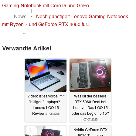
Gaming-Notebook mit Core i5 und GeFo...
|
News
•
Noch günstiger: Lenovo Gaming-Notebook
mit Ryzen 7 und GeForce RTX 4050 für...
...
Verwandte Artikel
Video: Ist es vorbei mit
Was ist der bessere
"billigen" Laptops? -
RTX 5060-Deal bei
Lenovo LOQ 15
Lenovo: Das LOQ 15
Review
oder das Legion 5 15?
21.08.2025
07.07.2025
Nvidia GeForce RTX
5070 Ti Laptop