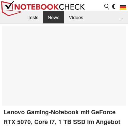
Tests
News
Videos
...
Benchmarks & Tech
Externe Tests
Kaufberatung
Deals
Suche
Jobs
Forum
Lenovo Gaming-Notebook mit GeForce
RTX 5070, Core i7, 1 TB SSD im Angebot