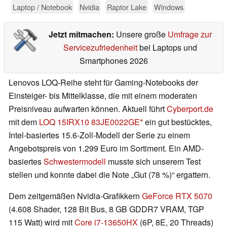
Laptop / Notebook
Nvidia
Raptor Lake
Windows
Jetzt mitmachen:
Unsere große
Umfrage zur
Servicezufriedenheit
bei Laptops und
Smartphones 2026
Lenovos LOQ-Reihe steht für Gaming-Notebooks der
Einsteiger- bis Mittelklasse, die mit einem moderaten
Preisniveau aufwarten können. Aktuell führt
Cyberport.de
mit dem
LOQ 15IRX10 83JE0022GE
ein gut bestücktes,
Intel-basiertes 15.6-Zoll-Modell der Serie zu einem
Angebotspreis von 1.299 Euro im Sortiment. Ein AMD-
basiertes
Schwestermodell
musste sich unserem Test
stellen und konnte dabei die Note „Gut (78 %)“ ergattern.
Dem zeitgemäßen Nvidia-Grafikkern
GeForce RTX 5070
(4.608 Shader, 128 Bit Bus, 8 GB GDDR7 VRAM, TGP
115 Watt) wird mit
Core i7-13650HX
(6P, 8E, 20 Threads)