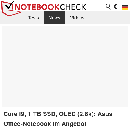
Tests
News
Videos
...
Benchmarks & Tech
Externe Tests
Kaufberatung
Deals
Suche
Jobs
Forum
Core i9, 1 TB SSD, OLED (2.8k): Asus
Office-Notebook im Angebot