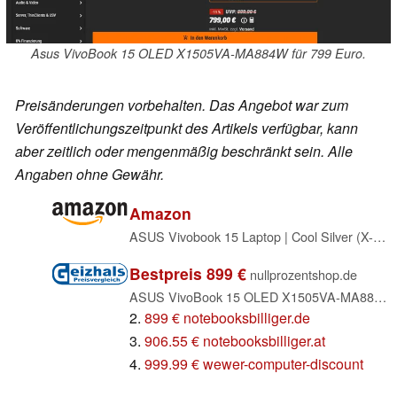
Asus VivoBook 15 OLED X1505VA-MA884W für 799 Euro.
Preisänderungen vorbehalten. Das Angebot war zum
Veröffentlichungszeitpunkt des Artikels verfügbar, kann
aber zeitlich oder mengenmäßig beschränkt sein. Alle
Angaben ohne Gewähr.
Amazon
ASUS Vivobook 15 Laptop | Cool Silver (X-Serie) | 15,6" 2,8K OLED 120Hz | Core i9 13900H | RAM: 16GB | SSD: 1TB | Windows 11 Pro
Bestpreis 899 €
nullprozentshop.de
ASUS VivoBook 15 OLED X1505VA-MA884W, Cool Silver (Tastatur silber), Core i9-13900H, 16GB RAM, 1TB SSD, DE (90NB10P2-M014X0)
2.
899 € notebooksbilliger.de
3.
906.55 € notebooksbilliger.at
4.
999.99 € wewer-computer-discount