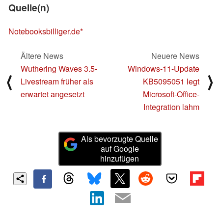
Quelle(n)
Notebooksbilliger.de
Ältere News
Neuere News
Wuthering Waves 3.5-
Windows-11-Update
⟨
⟩
Livestream früher als
KB5095051 legt
erwartet angesetzt
Microsoft-Office-
Integration lahm
Als bevorzugte Quelle
auf Google
hinzufügen