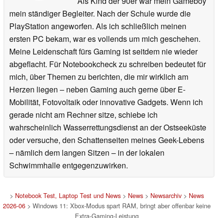
Als Kind der 90er war mein Gameboy
mein ständiger Begleiter. Nach der Schule wurde die
PlayStation angeworfen. Als ich schließlich meinen
ersten PC bekam, war es vollends um mich geschehen.
Meine Leidenschaft fürs Gaming ist seitdem nie wieder
abgeflacht. Für Notebookcheck zu schreiben bedeutet für
mich, über Themen zu berichten, die mir wirklich am
Herzen liegen – neben Gaming auch gerne über E-
Mobilität, Fotovoltaik oder innovative Gadgets. Wenn ich
gerade nicht am Rechner sitze, schiebe ich
wahrscheinlich Wasserrettungsdienst an der Ostseeküste
oder versuche, den Schattenseiten meines Geek-Lebens
– nämlich dem langen Sitzen – in der lokalen
Schwimmhalle entgegenzuwirken.
>
Notebook Test, Laptop Test und News
>
News
>
Newsarchiv
>
News
2026-06
> Windows 11: Xbox-Modus spart RAM, bringt aber offenbar keine
Extra-Gaming-Leistung