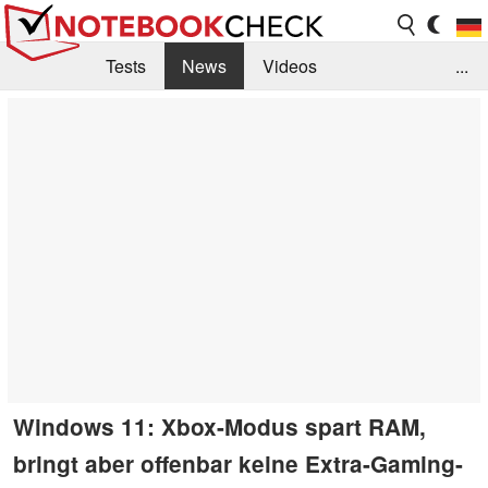
Tests
News
Videos
...
Benchmarks & Tech
Externe Tests
Kaufberatung
Deals
Suche
Jobs
Forum
Windows 11: Xbox-Modus spart RAM,
bringt aber offenbar keine Extra-Gaming-