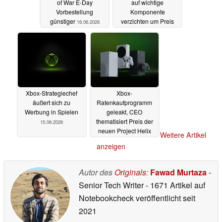
of War E-Day
auf wichtige
Vorbestellung
Komponente
günstiger
verzichten um Preis
16.06.2026
niedrig zu halten
15.06.2026
Xbox-Strategiechef
Xbox-
äußert sich zu
Ratenkaufprogramm
Werbung in Spielen
geleakt, CEO
thematisiert Preis der
15.06.2026
neuen Project Helix
Weitere Artikel
Konsole
15.06.2026
anzeigen
Autor des
Originals
:
Fawad Murtaza
-
Senior Tech Writer
- 1671 Artikel auf
Notebookcheck veröffentlicht
seit
2021