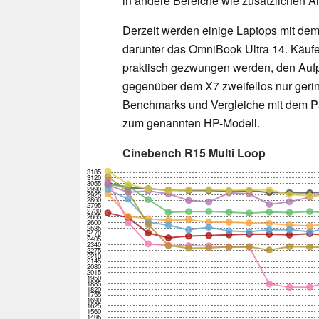
in andere Bereiche wie zusätzlichen Ar
Derzeit werden einige Laptops mit dem
darunter das OmniBook Ultra 14. Käufe
praktisch gezwungen werden, den Aufpr
gegenüber dem X7 zweifellos nur gering
Benchmarks und Vergleiche mit dem Pa
zum genannten HP-Modell.
Cinebench R15 Multi Loop
3185
3120
3055
2990
2925
2860
2795
2730
2665
2600
2535
2470
2405
2340
2275
2210
2145
2080
2015
1950
1885
1820
1755
1690
1625
1560
1495