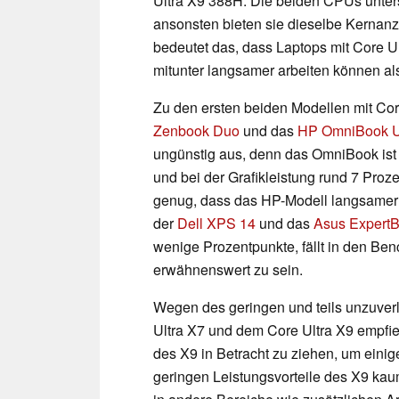
Ultra X9 388H. Die beiden CPUs unters
ansonsten bieten sie dieselbe Kernanz
bedeutet das, dass Laptops mit Core Ul
mitunter langsamer arbeiten können als
Zu den ersten beiden Modellen mit Cor
Zenbook Duo
und das
HP OmniBook Ul
ungünstig aus, denn das OmniBook ist
und bei der Grafikleistung rund 7 Proz
genug, dass das HP-Modell langsamer is
der
Dell XPS 14
und das
Asus ExpertB
wenige Prozentpunkte, fällt in den B
erwähnenswert zu sein.
Wegen des geringen und teils unzuve
Ultra X7 und dem Core Ultra X9 empfieh
des X9 in Betracht zu ziehen, um einig
geringen Leistungsvorteile des X9 ka