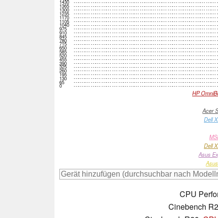
1430
1365
1300
1235
1170
1105
1040
975
910
845
780
715
650
585
520
455
390
325
260
195
130
65
0
HP OmniBoo
Acer S
Dell 
MSI
Dell 
Asus Ex
Asus
CPU Perfo
Cinebench R