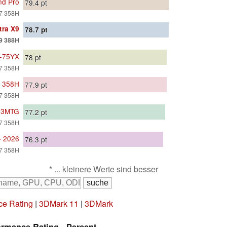
nd Pro
79.4
pt
X7 358H
tra X9
78.7
pt
X9 388H
T-75YX
78
pt
X7 358H
7 358H
77.9
pt
X7 358H
 C3MTG
77.2
pt
X7 358H
+ 2026
76.3
pt
X7 358H
* ... kleinere Werte sind besser
ce Rating
|
3DMark 11
|
3DMark
rmance Rating - Percent