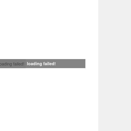
loading failed!
loading failed!