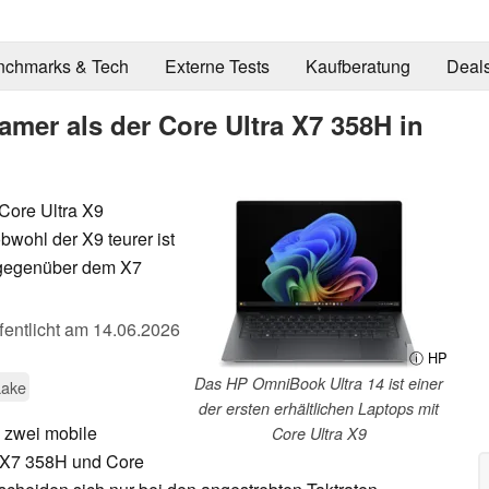
nchmarks & Tech
Externe Tests
Kaufberatung
Deal
amer als der Core Ultra X7 358H in
Core Ultra X9
obwohl der X9 teurer ist
e gegenüber dem X7
fentlicht am
14.06.2026
ⓘ HP
Das HP OmniBook Ultra 14 ist einer
Lake
der ersten erhältlichen Laptops mit
l zwei mobile
Core Ultra X9
a X7 358H und Core