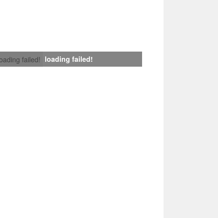
loading failed!
loading failed!