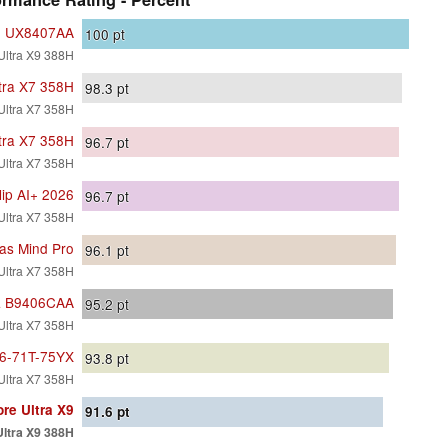
o UX8407AA
100
pt
 Ultra X9 388H
tra X7 358H
98.3
pt
 Ultra X7 358H
tra X7 358H
96.7
pt
 Ultra X7 358H
lip AI+ 2026
96.7
pt
 Ultra X7 358H
as Mind Pro
96.1
pt
 Ultra X7 358H
ra B9406CAA
95.2
pt
 Ultra X7 358H
16-71T-75YX
93.8
pt
 Ultra X7 358H
re Ultra X9
91.6
pt
Ultra X9 388H