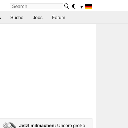
▼
s
Suche
Jobs
Forum
Jetzt mitmachen:
Unsere große