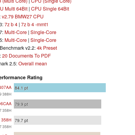
(Multi Core)
|
CPU (Single Core)
 Multi 64Bit
|
CPU Single 64Bit
:
v2.79 BMW27 CPU
3:
7z b 4
|
7z b 4 -mmt1
7:
Multi-Core
|
Single-Core
5:
Multi-Core
|
Single-Core
Benchmark v2.2:
4k Preset
:
20 Documents To PDF
ark 2.5:
Overall mean
rformance Rating
407AA
84.1
pt
X9 388H
406CAA
79.9
pt
X7 358H
7 358H
79.7
pt
X7 358H