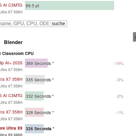
16 AI C3MTG
89.5
pt
 Ultra X7 358H
Blender
3 Classroom CPU
lip AI+ 2026
389
Seconds *
-19%
 Ultra X7 358H
tra X7 358H
335
Seconds *
-3%
 Ultra X7 358H
16 AI C3MTG
332
Seconds *
-2%
 Ultra X7 358H
tra X7 358H
328
Seconds *
-1%
 Ultra X7 358H
re Ultra X9
326
Seconds *
Ultra X9 388H