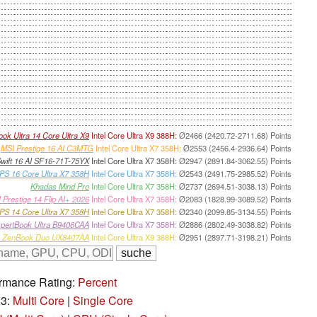
k Ultra 14 Core Ultra X9
Intel Core Ultra X9 388H:
Ø2466 (2420.72-2711.68) Points
MSI Prestige 16 AI C3MTG
Intel Core Ultra X7 358H:
Ø2553 (2456.4-2936.64) Points
wift 16 AI SF16-71T-75YX
Intel Core Ultra X7 358H:
Ø2947 (2891.84-3062.55) Points
XPS 16 Core Ultra X7 358H
Intel Core Ultra X7 358H:
Ø2543 (2491.75-2985.52) Points
Khadas Mind Pro
Intel Core Ultra X7 358H:
Ø2737 (2694.51-3038.13) Points
 Prestige 14 Flip AI+ 2026
Intel Core Ultra X7 358H:
Ø2083 (1828.99-3089.52) Points
XPS 14 Core Ultra X7 358H
Intel Core Ultra X7 358H:
Ø2340 (2099.85-3134.55) Points
pertBook Ultra B9406CAA
Intel Core Ultra X7 358H:
Ø2886 (2802.49-3038.82) Points
 ZenBook Duo UX8407AA
Intel Core Ultra X9 388H:
Ø2951 (2897.71-3198.21) Points
rmance Rating:
Percent
23:
Multi Core
|
Single Core