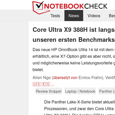
Tests
News
Videos
Be
Core Ultra X9 388H ist langs
unseren ersten Benchmarks
Das neue HP OmniBook Ultra 14 ist mit dem 
erhältlich, eine X7-Option gibt es aber nicht, 
und möglicherweise keine Leistungsvorteil
bietet.
Allen Ngo (
übersetzt von
Enrico Frahn),
Veröf
🇺🇸
🇪🇸
...
Review Snippet
Laptop / Notebook
Panther 
Die Panther Lake-X-Serie bietet aktuel
Prozessoren, und zwar den Core Ultr