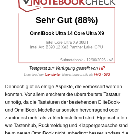
Sehr Gut (88%)
OmniBook Ultra 14 Core Ultra X9
Intel Core Ultra X9 388H
Intel Arc B390 12 Xe3 Panther Lake iGPU
Subnotebook - 12/06/2026 - v8
Testgerät zur Verfügung gestellt von
HP
Download der
lizensierten
Bewertungsgrafik als
PNG
/
SVG
Dennoch gibt es einige Aspekte, die verbessert werden
könnten. Vor allem erscheint die überarbeitete Tastatur
unnötig, da die Tastaturen der bestehenden EliteBook-
und OmniBook Modelle ansonsten hervorragend oder
zumindest mehr als zufriedenstellend sind. Eigenschaften
wie Tastenhub, Rückmeldung und Klappergeräusche sind
beim neuen OmniBook nicht unbedingt besser, sodass die