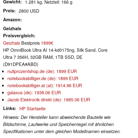
Gewicht
1.281 kg, Netzteil: 166 g
Preis
2800 USD
Amazon
Geizhals
Preisvergleich
Geizhals
Bestpreis
1899€
HP OmniBook Ultra AI 14-kd0175ng, Silk Sand, Core
Ultra 7 356H, 32GB RAM, 1TB SSD, DE
(D91DPEA#ABD)
nullprozentshop.de (de): 1899 EUR
notebooksbilliger.de (de): 1899 EUR
notebooksbilliger.at (at): 1914.96 EUR
galaxus (de): 1938.06 EUR
Jacob Elektronik direkt (de): 1985.06 EUR
Links
HP Startseite
Hinweis: Der Hersteller kann abweichende Bauteile wie
Bildschirme, Laufwerke und Speicherriegel mit ähnlichen
Spezifikationen unter dem gleichen Modellnamen einsetzen.