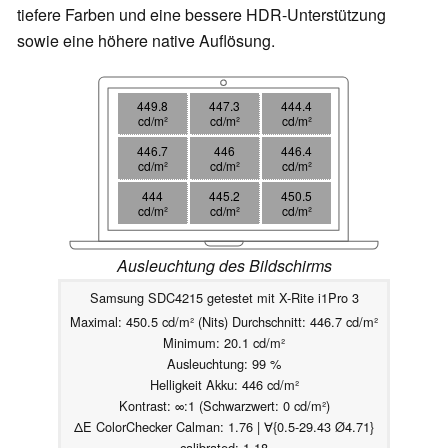
tiefere Farben und eine bessere HDR-Unterstützung
sowie eine höhere native Auflösung.
449.8
447.3
444.4
cd/m²
cd/m²
cd/m²
446.7
446
446.4
cd/m²
cd/m²
cd/m²
444
445.2
450.5
cd/m²
cd/m²
cd/m²
Ausleuchtung des Bildschirms
Samsung SDC4215 getestet mit X-Rite i1Pro 3
Maximal: 450.5 cd/m² (Nits) Durchschnitt: 446.7 cd/m²
Minimum: 20.1 cd/m²
Ausleuchtung: 99 %
Helligkeit Akku: 446 cd/m²
Kontrast: ∞:1 (Schwarzwert: 0 cd/m²)
ΔE ColorChecker Calman: 1.76 | ∀{0.5-29.43 Ø4.71}
calibrated: 1.18