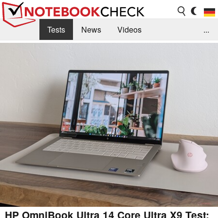
Tests
News
Videos
...
Benchmarks & Tech
Externe Tests
Kaufberatung
Deals
Suche
Jobs
Forum
HP OmniBook Ultra 14 Core Ultra X9 Test: