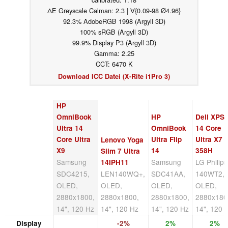
ΔE Greyscale Calman: 2.3 | ∀{0.09-98 Ø4.96}
92.3% AdobeRGB 1998 (Argyll 3D)
100% sRGB (Argyll 3D)
99.9% Display P3 (Argyll 3D)
Gamma: 2.25
CCT: 6470 K
Download ICC Datei (X-Rite i1Pro 3)
HP
OmniBook
HP
Dell XPS
Ultra 14
OmniBook
14 Core
Core Ultra
Ultra Flip
Ultra X7
Lenovo Yoga
X9
14
358H
Slim 7 Ultra
Samsung
Samsung
LG Philips
14IPH11
SDC4215,
LEN140WQ+,
SDC41AA,
140WT2,
OLED,
OLED,
OLED,
OLED,
2880x1800,
2880x1800,
2880x1800,
2880x180
14", 120 Hz
14", 120 Hz
14", 120 Hz
14", 120 
Display
-2%
2%
2%