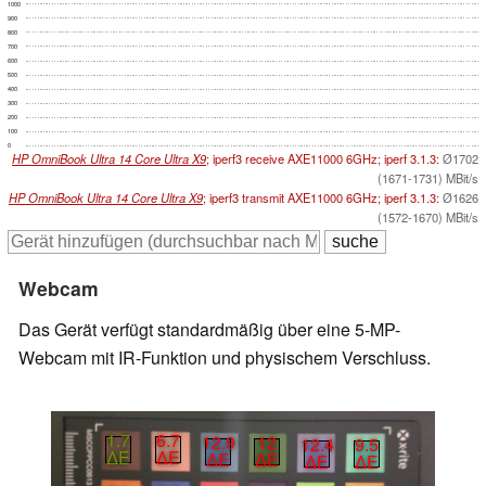
1000
900
800
700
600
500
400
300
200
100
0
HP OmniBook Ultra 14 Core Ultra X9
; iperf3 receive AXE11000 6GHz; iperf 3.1.3:
Ø1702
(1671-1731) MBit/s
HP OmniBook Ultra 14 Core Ultra X9
; iperf3 transmit AXE11000 6GHz; iperf 3.1.3:
Ø1626
(1572-1670) MBit/s
Webcam
Das Gerät verfügt standardmäßig über eine 5-MP-
Webcam mit IR-Funktion und physischem Verschluss.
1.7
6.7
12.9
12
12.4
9.5
∆E
∆E
∆E
∆E
∆E
∆E