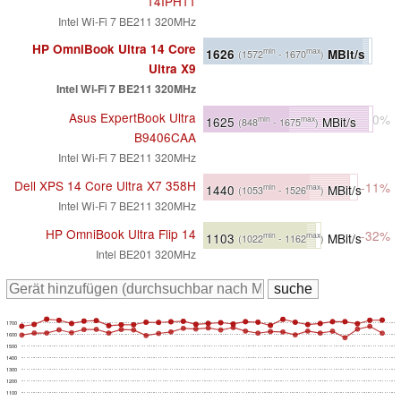
14IPH11
Intel Wi-Fi 7 BE211 320MHz
HP OmniBook Ultra 14 Core
1626
MBit/s
min
max
(1572
- 1670
)
Ultra X9
Intel Wi-Fi 7 BE211 320MHz
Asus ExpertBook Ultra
0%
1625
MBit/s
min
max
(848
- 1675
)
B9406CAA
Intel Wi-Fi 7 BE211 320MHz
Dell XPS 14 Core Ultra X7 358H
-11%
1440
MBit/s
min
max
(1053
- 1526
)
Intel Wi-Fi 7 BE211 320MHz
HP OmniBook Ultra Flip 14
-32%
1103
MBit/s
min
max
(1022
- 1162
)
Intel BE201 320MHz
1700
1600
1500
1400
1300
1200
1100