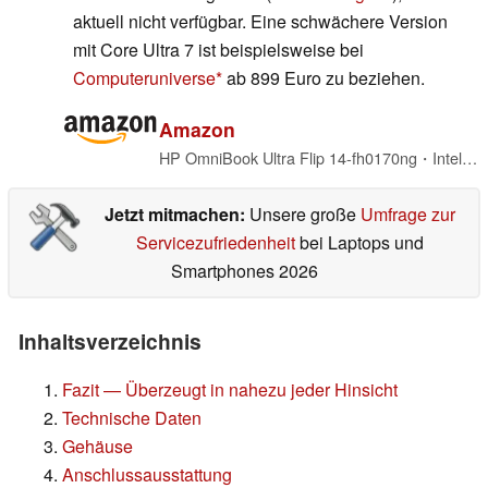
aktuell nicht verfügbar. Eine schwächere Version
mit Core Ultra 7 ist beispielsweise bei
Computeruniverse
ab 899 Euro zu beziehen.
Amazon
HP OmniBook Ultra Flip 14-fh0170ng・Intel Core Ultra 7・35,6 cm (14")・2880 x 1800 Pixel・16 GB・512 GB・Windows 11 Home (AW6N6EA#ABD)
Jetzt mitmachen:
Unsere große
Umfrage zur
Servicezufriedenheit
bei Laptops und
Smartphones 2026
Inhaltsverzeichnis
Fazit — Überzeugt in nahezu jeder Hinsicht
Technische Daten
Gehäuse
Anschlussausstattung