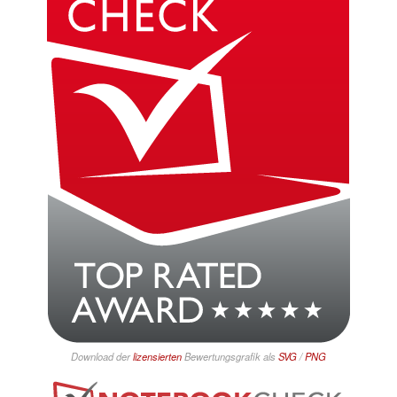
Download der
lizensierten
Bewertungsgrafik als
SVG
/
PNG