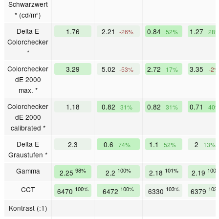
Schwarzwert
* (cd/m²)
Delta E
1.76
2.21
0.84
1.27
-26%
52%
28
Colorchecker
*
Colorchecker
3.29
5.02
2.72
3.35
-53%
17%
-2
dE 2000
max. *
Colorchecker
1.18
0.82
0.82
0.71
31%
31%
40
dE 2000
calibrated *
Delta E
2.3
0.6
1.1
2
74%
52%
13%
Graustufen *
Gamma
98%
100%
101%
100
2.25
2.2
2.18
2.19
CCT
100%
100%
103%
102
6470
6472
6330
6379
Kontrast (:1)