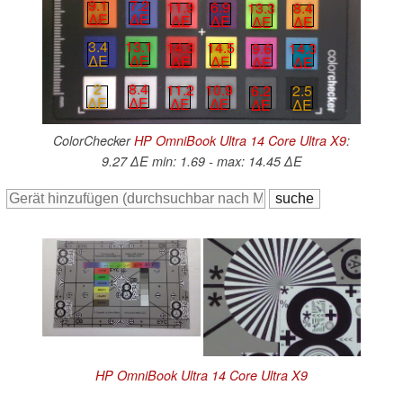
9.1
7.2
11.9
6.9
13.3
8.4
∆E
∆E
∆E
∆E
∆E
∆E
3.4
13.1
14.3
14.5
9.6
14.3
∆E
∆E
∆E
∆E
∆E
∆E
2
8.4
11.2
10.9
6.2
2.5
∆E
∆E
∆E
∆E
∆E
∆E
ColorChecker
HP OmniBook Ultra 14 Core Ultra X9
:
9.27 ∆E min: 1.69 - max: 14.45 ∆E
HP OmniBook Ultra 14 Core Ultra X9