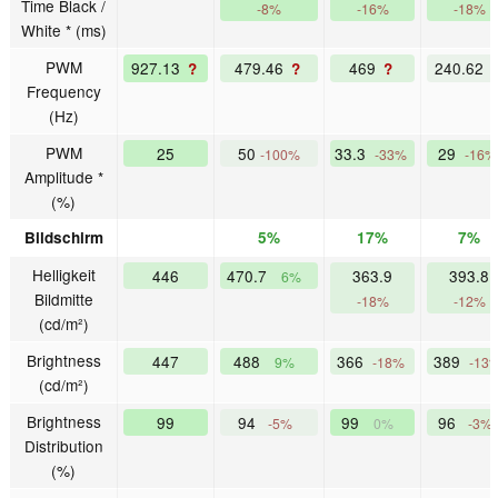
Time Black /
-8%
-16%
-18%
White * (ms)
PWM
927.13
479.46
469
240.62
?
?
?
Frequency
(Hz)
PWM
25
50
33.3
29
-100%
-33%
-16%
Amplitude *
(%)
Bildschirm
5%
17%
7%
Helligkeit
446
470.7
363.9
393.8
6%
Bildmitte
-18%
-12%
(cd/m²)
Brightness
447
488
366
389
9%
-18%
-13
(cd/m²)
Brightness
99
94
99
96
-5%
0%
-3%
Distribution
(%)