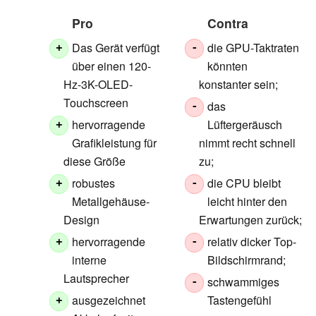
Pro
Contra
Das Gerät verfügt
die GPU-Taktraten
+
-
über einen 120-
könnten
Hz-3K-OLED-
konstanter sein;
Touchscreen
das
-
hervorragende
Lüftergeräusch
+
Grafikleistung für
nimmt recht schnell
diese Größe
zu;
robustes
die CPU bleibt
+
-
Metallgehäuse-
leicht hinter den
Design
Erwartungen zurück;
hervorragende
relativ dicker Top-
+
-
interne
Bildschirmrand;
Lautsprecher
schwammiges
-
ausgezeichnet
Tastengefühl
+