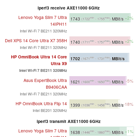
iperf3 receive AXE11000 6GHz
Lenovo Yoga Slim 7 Ultra
+2%
1743
MBit/s
min
max
(1722
- 1755
)
14IPH11
Intel Wi-Fi 7 BE211 320MHz
Dell XPS 14 Core Ultra X7 358H
+2%
1740
MBit/s
min
max
(1711
- 1757
)
Intel Wi-Fi 7 BE211 320MHz
HP OmniBook Ultra 14 Core
1702
MBit/s
min
max
(1671
- 1731
)
Ultra X9
Intel Wi-Fi 7 BE211 320MHz
Asus ExpertBook Ultra
-5%
1621
MBit/s
min
max
(1600
- 1650
)
B9406CAA
Intel Wi-Fi 7 BE211 320MHz
HP OmniBook Ultra Flip 14
-18%
1399
MBit/s
min
max
(1036
- 1456
)
Intel BE201 320MHz
iperf3 transmit AXE11000 6GHz
Lenovo Yoga Slim 7 Ultra
+1%
1638
MBit/s
min
max
(1446
- 1860
)