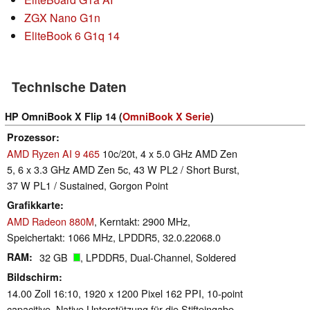
ZGX Nano G1n
EliteBook 6 G1q 14
Technische Daten
HP OmniBook X Flip 14 (
OmniBook X Serie
)
Prozessor
AMD Ryzen AI 9 465
10c/20t, 4 x 5.0 GHz AMD Zen
5, 6 x 3.3 GHz AMD Zen 5c, 43 W PL2 / Short Burst,
37 W PL1 / Sustained, Gorgon Point
Grafikkarte
AMD Radeon 880M
, Kerntakt: 2900 MHz,
Speichertakt: 1066 MHz, LPDDR5, 32.0.22068.0
RAM
32 GB
, LPDDR5, Dual-Channel, Soldered
Bildschirm
14.00 Zoll 16:10, 1920 x 1200 Pixel 162 PPI, 10-point
capacitive, Native Unterstützung für die Stifteingabe,