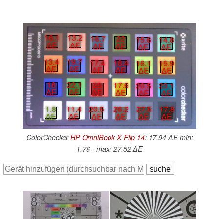
16.1
13.2
16.7
22
15.6
14.8
∆E
∆E
∆E
∆E
∆E
∆E
13.4
19.7
17.4
18.4
16.1
15.9
∆E
∆E
∆E
∆E
∆E
∆E
18
22.1
25
17.6
20.5
23.1
∆E
∆E
∆E
∆E
∆E
∆E
1.8
11.4
20.5
26.2
27.5
17.8
∆E
∆E
∆E
∆E
∆E
∆E
ColorChecker
HP OmniBook X Flip 14
: 17.94 ∆E min:
1.76 - max: 27.52 ∆E