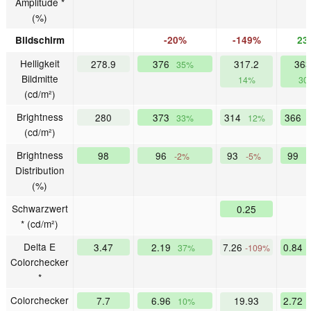
Amplitude *
(%)
Bildschirm
-20%
-149%
23
Helligkeit
278.9
376
317.2
363
35%
Bildmitte
14%
30
(cd/m²)
Brightness
280
373
314
366
33%
12%
(cd/m²)
Brightness
98
96
93
99
-2%
-5%
Distribution
(%)
Schwarzwert
0.25
* (cd/m²)
Delta E
3.47
2.19
7.26
0.84
37%
-109%
Colorchecker
*
Colorchecker
7.7
6.96
19.93
2.72
10%