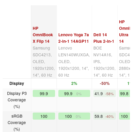
HP
HP
OmniB
OmniBook
Lenovo Yoga 7a
Dell 14
Ultra F
X Flip 14
2-in-1 14AGP11
Plus 2-in-1
14
Samsung
Lenovo
BOE
Samsu
SDC4213,
LEN140WUXGA,
NV14A16,
SDC41
OLED,
OLED,
IPS,
OLED,
1920x1200,
1920x1200, 14",
1920x1200,
2880x
14", 60 Hz
60 Hz
14", 60 Hz
14", 1
Display
2%
-50%
1
Display P3
99.9
99.9
41.9
99.8
0%
-58%
Coverage
(%)
sRGB
100
100
59.8
100
0%
-40%
Coverage
(%)