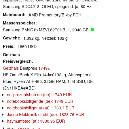
Samsung SDC4213, OLED, spiegelnd: ja, 60 Hz
Mainboard
AMD Promontory/Bixby FCH
Massenspeicher
Samsung PM9C1b MZVL82T0HBL1, 2048 GB
Gewicht
1.392 kg, Netzteil: 162 g
Preis
1660 USD
Geizhals
Preisvergleich
Geizhals
Bestpreis
1749€
HP OmniBook X Flip 14-kc0192ng, Atmospheric
Blue, Ryzen AI 9 465, 32GB RAM, 1TB SSD, DE
(D91HKEA#ABD)
nullprozentshop.de (de): 1749 EUR
notebooksbilliger.de (de): 1749 EUR
notebooksbilliger.at (at): 1763.7 EUR
Jacob Elektronik direkt (de): 1828.76 EUR
haym.infotec (at): 1830.95 EUR