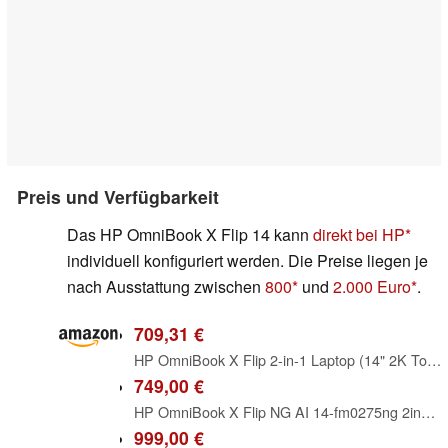
Preis und Verfügbarkeit
Das HP OmniBook X Flip 14 kann
direkt bei HP
individuell konfiguriert werden. Die Preise liegen je
nach Ausstattung zwischen
800
und
2.000 Euro
.
709,31 €
HP OmniBook X Flip 2-in-1 Laptop (14" 2K Touchscreen, AMD Ryzen AI 7, Copilot+, 16GB RAM, 512GB, Win11, QWERTZ) - Silber
749,00 €
HP OmniBook X Flip NG AI 14-fm0275ng 2in1 Laptop, Next Gen KI Copilot+ PC, 14Zoll 2K 1920x1200 Touchscreen, Intel Ultra 5-226V (8C) 40 NPU Tops, 16GB RAM, 512GB SSD, Windows 11, QWERTZ, Silber
999,00 €