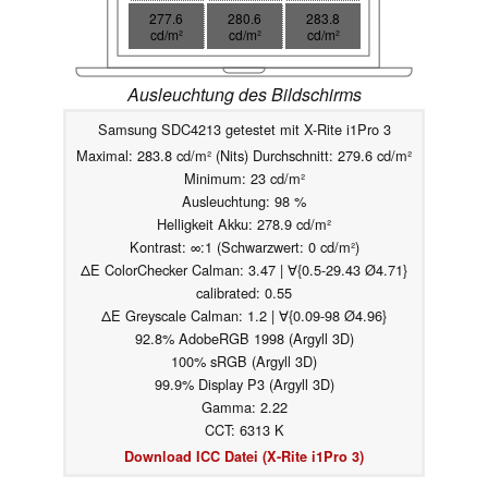
277.6
280.6
283.8
cd/m²
cd/m²
cd/m²
Ausleuchtung des Bildschirms
Samsung SDC4213 getestet mit X-Rite i1Pro 3
Maximal: 283.8 cd/m² (Nits) Durchschnitt: 279.6 cd/m²
Minimum: 23 cd/m²
Ausleuchtung: 98 %
Helligkeit Akku: 278.9 cd/m²
Kontrast: ∞:1 (Schwarzwert: 0 cd/m²)
ΔE ColorChecker Calman: 3.47 | ∀{0.5-29.43 Ø4.71}
calibrated: 0.55
ΔE Greyscale Calman: 1.2 | ∀{0.09-98 Ø4.96}
92.8% AdobeRGB 1998 (Argyll 3D)
100% sRGB (Argyll 3D)
99.9% Display P3 (Argyll 3D)
Gamma: 2.22
CCT: 6313 K
Download ICC Datei (X-Rite i1Pro 3)