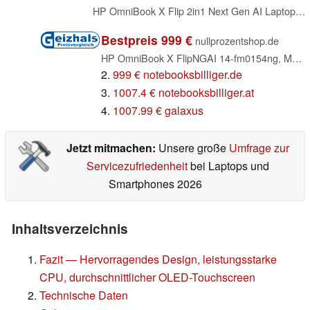
HP OmniBook X Flip 2in1 Next Gen AI Laptop| AMD Ryzen AI 7 350 (8C) | dedizierte NPU für KI | 50 NPU Tops | Copilot+ PC | 14" 3K 2880x1800 OLED-Touchscreen | 16GB | 1TB SSD | Win11 | QWERTZ | Silber
Bestpreis 999 €
nullprozentshop.de
HP OmniBook X FlipNGAI 14-fm0154ng, Meteor Silver, Core Ultra 5 226V, 16GB RAM, 512GB SSD, DE (BZ7Z4EA#ABD)
2.
999 € notebooksbilliger.de
3.
1007.4 € notebooksbilliger.at
4.
1007.99 € galaxus
Jetzt mitmachen:
Unsere große
Umfrage zur
Servicezufriedenheit
bei Laptops und
Smartphones 2026
Inhaltsverzeichnis
Fazit — Hervorragendes Design, leistungsstarke
CPU, durchschnittlicher OLED-Touchscreen
Technische Daten