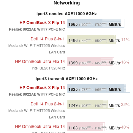
Networking
iperf3 receive AXE11000 6GHz
HP OmniBook X Flip 14
1665
MBit/s
min
max
(1092
- 1780
)
Realtek 8922AE WiFi 7 PCI-E NIC
Dell 14 Plus 2-in-1
-11%
1486
MBit/s
min
max
(1440
- 1509
)
Mediatek Wi-Fi 7 MT7925 Wireless
LAN Card
HP OmniBook Ultra Flip 14
-16%
1399
MBit/s
min
max
(1036
- 1456
)
Intel BE201 320MHz
iperf3 transmit AXE11000 6GHz
HP OmniBook X Flip 14
1825
MBit/s
min
max
(1767
- 1953
)
Realtek 8922AE WiFi 7 PCI-E NIC
Dell 14 Plus 2-in-1
-32%
1249
MBit/s
min
max
(1098
- 1462
)
Mediatek Wi-Fi 7 MT7925 Wireless
LAN Card
HP OmniBook Ultra Flip 14
-40%
1103
MBit/s
min
max
(1022
- 1162
)
Intel BE201 320MHz