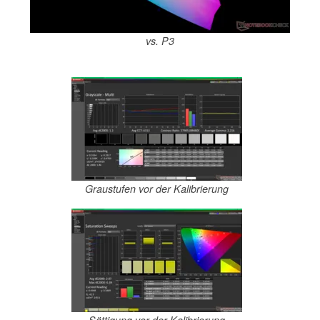
vs. P3
Graustufen vor der Kalibrierung