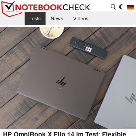
Tests
News
Videos
...
Benchmarks & Tech
Externe Tests
Kaufberatung
Deals
Suche
Jobs
Forum
HP OmniBook X Flip 14 im Test: Flexible