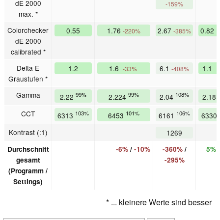
dE 2000
-159%
max. *
Colorchecker
0.55
1.76
2.67
0.82
-220%
-385%
dE 2000
calibrated *
Delta E
1.2
1.6
6.1
1.1
-33%
-408%
Graustufen *
Gamma
99%
99%
108%
2.22
2.224
2.04
2.18
CCT
103%
101%
106%
6313
6453
6161
6330
Kontrast (:1)
1269
Durchschnitt
-6%
/
-10%
-360%
/
5%
gesamt
-295%
(Programm /
Settings)
* ... kleinere Werte sind besser