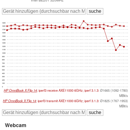
1900
1800
1700
1600
1500
1400
1300
1200
1100
1000
900
800
700
600
500
400
300
200
100
0
HP OmniBook X Flip 14
; iperf3 receive AXE11000 6GHz; iperf 3.1.3:
Ø1665 (1092-1780)
MBit/s
HP OmniBook X Flip 14
; iperf3 transmit AXE11000 6GHz; iperf 3.1.3:
Ø1825 (1767-1953)
MBit/s
Webcam