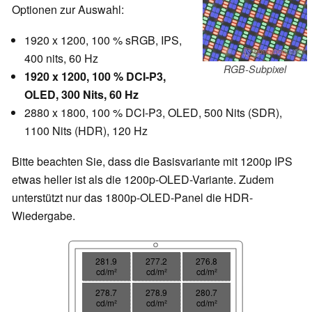
Optionen zur Auswahl:
1920 x 1200, 100 % sRGB, IPS,
400 nits, 60 Hz
RGB-Subpixel
1920 x 1200, 100 % DCI-P3,
OLED, 300 Nits, 60 Hz
2880 x 1800, 100 % DCI-P3, OLED, 500 Nits (SDR),
1100 Nits (HDR), 120 Hz
Bitte beachten Sie, dass die Basisvariante mit 1200p IPS
etwas heller ist als die 1200p-OLED-Variante. Zudem
unterstützt nur das 1800p-OLED-Panel die HDR-
Wiedergabe.
281.9
277.2
276.8
cd/m²
cd/m²
cd/m²
278.7
278.9
280.7
cd/m²
cd/m²
cd/m²