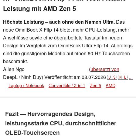
Leistung mit AMD Zen 5
Höchste Leistung – auch ohne den Namen Ultra.
Das
neue OmniBook X Flip 14 bietet mehr CPU-Leistung, mehr
Anschlüsse sowie eine überarbeitete Tastatur im neuen
Design im Vergleich zum OmniBook Ultra Flip 14. Allerdings
sind die günstigeren Modelle auf einen 60-Hz-Touchscreen
beschränkt.
Allen Ngo
(
übersetzt von
,
👁
Allen Ngo
,
✓
Andrea Grüblinger
DeepL / Ninh Duy)
Veröffentlicht am
08.07.2026
🇺🇸
🇳🇱
...
Laptop / Notebook
Convertible / 2-in-1
Zen 5
AMD
Fazit — Hervorragendes Design,
leistungsstarke CPU, durchschnittlicher
OLED-Touchscreen