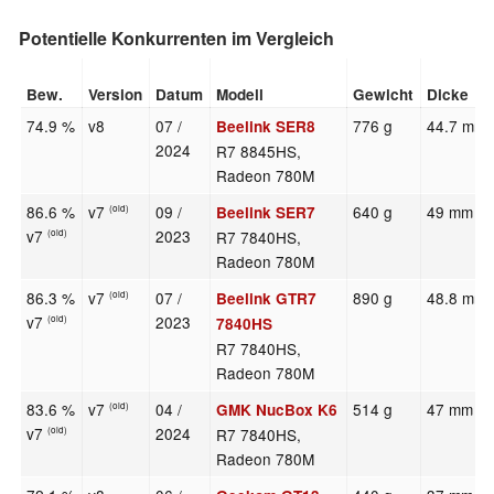
Potentielle Konkurrenten im Vergleich
Bew.
Version
Datum
Modell
Gewicht
Dicke
74.9 %
v8
07 /
776 g
44.7 mm
Beelink SER8
2024
R7 8845HS,
Radeon 780M
86.6 %
v7
09 /
640 g
49 mm
Beelink SER7
(old)
v7
2023
R7 7840HS,
(old)
Radeon 780M
86.3 %
v7
07 /
890 g
48.8 mm
Beelink GTR7
(old)
v7
2023
(old)
7840HS
R7 7840HS,
Radeon 780M
83.6 %
v7
04 /
514 g
47 mm
GMK NucBox K6
(old)
v7
2024
R7 7840HS,
(old)
Radeon 780M