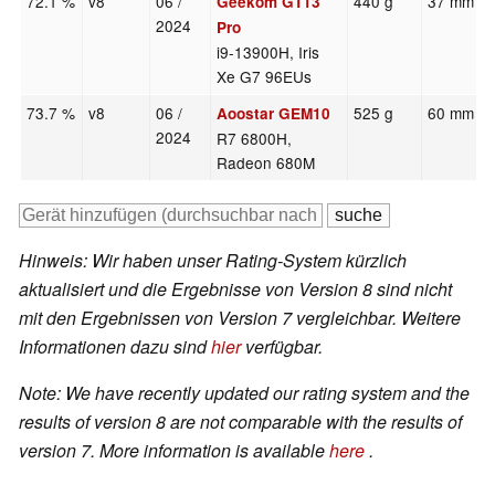
72.1 %
v8
06 /
440 g
37 mm
Geekom GT13
2024
Pro
i9-13900H, Iris
Xe G7 96EUs
73.7 %
v8
06 /
525 g
60 mm
Aoostar GEM10
2024
R7 6800H,
Radeon 680M
Hinweis: Wir haben unser Rating-System kürzlich
aktualisiert und die Ergebnisse von Version 8 sind nicht
mit den Ergebnissen von Version 7 vergleichbar. Weitere
Informationen dazu sind
hier
verfügbar.
Note: We have recently updated our rating system and the
results of version 8 are not comparable with the results of
version 7. More information is available
here
.