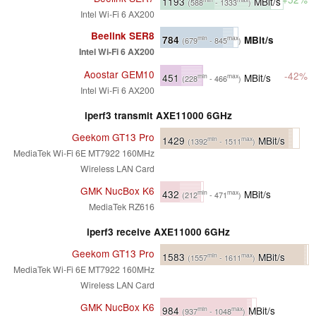
1193
MBit/s
(588
- 1333
)
Intel Wi-Fi 6 AX200
Beelink SER8
784
MBit/s
min
max
(679
- 845
)
Intel Wi-Fi 6 AX200
Aoostar GEM10
-42%
451
MBit/s
min
max
(228
- 466
)
Intel Wi-Fi 6 AX200
iperf3 transmit AXE11000 6GHz
Geekom GT13 Pro
1429
MBit/s
min
max
(1392
- 1511
)
MediaTek Wi-Fi 6E MT7922 160MHz
Wireless LAN Card
GMK NucBox K6
432
MBit/s
min
max
(212
- 471
)
MediaTek RZ616
iperf3 receive AXE11000 6GHz
Geekom GT13 Pro
1583
MBit/s
min
max
(1557
- 1611
)
MediaTek Wi-Fi 6E MT7922 160MHz
Wireless LAN Card
GMK NucBox K6
984
MBit/s
min
max
(937
- 1048
)