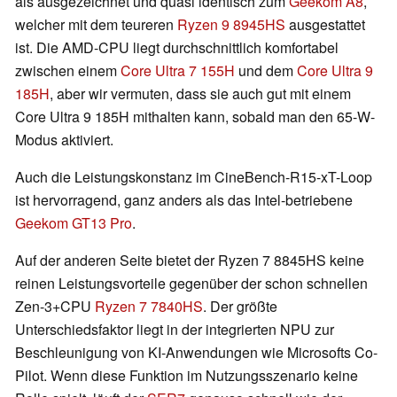
als ausgezeichnet und quasi identisch zum
Geekom A8
,
welcher mit dem teureren
Ryzen 9 8945HS
ausgestattet
ist. Die AMD-CPU liegt durchschnittlich komfortabel
zwischen einem
Core Ultra 7 155H
und dem
Core Ultra 9
185H
, aber wir vermuten, dass sie auch gut mit einem
Core Ultra 9 185H mithalten kann, sobald man den 65-W-
Modus aktiviert.
Auch die Leistungskonstanz im CineBench-R15-xT-Loop
ist hervorragend, ganz anders als das Intel-betriebene
Geekom GT13 Pro
.
Auf der anderen Seite bietet der Ryzen 7 8845HS keine
reinen Leistungsvorteile gegenüber der schon schnellen
Zen-3+CPU
Ryzen 7 7840HS
. Der größte
Unterschiedsfaktor liegt in der integrierten NPU zur
Beschleunigung von KI-Anwendungen wie Microsofts Co-
Pilot. Wenn diese Funktion im Nutzungsszenario keine