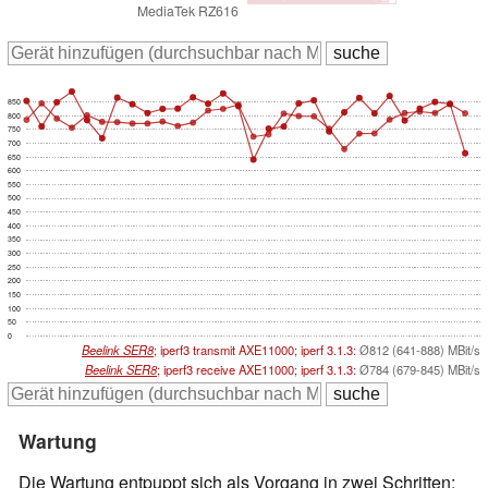
MediaTek RZ616
850
800
750
700
650
600
550
500
450
400
350
300
250
200
150
100
50
0
Beelink SER8
; iperf3 transmit AXE11000; iperf 3.1.3:
Ø812 (641-888) MBit/s
Beelink SER8
; iperf3 receive AXE11000; iperf 3.1.3:
Ø784 (679-845) MBit/s
Wartung
Die Wartung entpuppt sich als Vorgang in zwei Schritten: