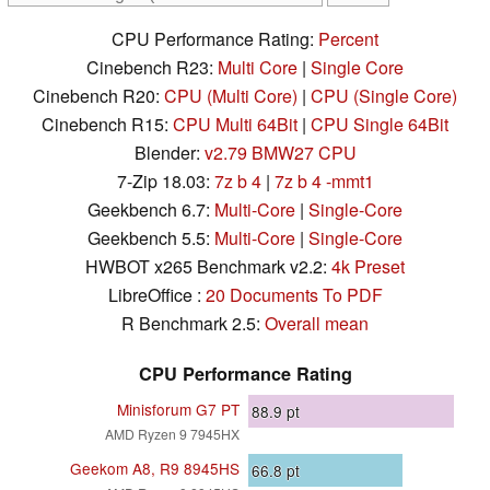
CPU Performance Rating:
Percent
Cinebench R23:
Multi Core
|
Single Core
Cinebench R20:
CPU (Multi Core)
|
CPU (Single Core)
Cinebench R15:
CPU Multi 64Bit
|
CPU Single 64Bit
Blender:
v2.79 BMW27 CPU
7-Zip 18.03:
7z b 4
|
7z b 4 -mmt1
Geekbench 6.7:
Multi-Core
|
Single-Core
Geekbench 5.5:
Multi-Core
|
Single-Core
HWBOT x265 Benchmark v2.2:
4k Preset
LibreOffice :
20 Documents To PDF
R Benchmark 2.5:
Overall mean
CPU Performance Rating
Minisforum G7 PT
88.9
pt
AMD Ryzen 9 7945HX
Geekom A8, R9 8945HS
66.8
pt