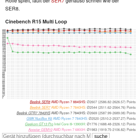
Rolle spielt, läuft der
SER7
genauso schnell wie der
SER8.
Cinebench R15 Multi Loop
2640
2585
2530
2475
2420
2365
2310
2255
2200
2145
2090
2035
1980
1925
1870
1815
1760
1705
1650
1595
1540
1485
1430
1375
1320
1265
1210
1155
1100
1045
990
935
880
825
770
715
660
605
550
495
440
385
330
275
220
165
110
55
0
Beelink SER8
AMD Ryzen 7 8845HS:
Ø2607 (2586.82-2626.57) Points
Beelink SER7
AMD Ryzen 7 7840HS:
Ø2544 (2511.62-2564.76) Points
Beelink GTR7 7840HS
AMD Ryzen 7 7840HS:
Ø2669 (2587.99-2689.08) Points
GMK NucBox K6
AMD Ryzen 7 7840HS:
Ø2520 (2510.2-2537.27) Points
Geekom GT13 Pro
Intel Core i9-13900H:
Ø1776 (1688.48-2326.12) Points
Aoostar GEM10
AMD Ryzen 7 6800H:
Ø1983 (1919.75-2106.82) Points