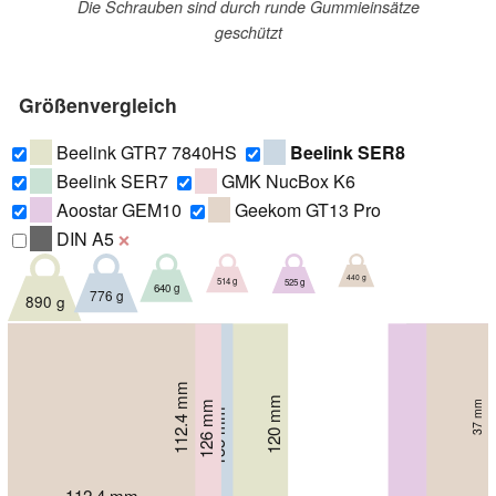
Die Schrauben sind durch runde Gummieinsätze
geschützt
Größenvergleich
Beelink GTR7 7840HS
Beelink SER8
Beelink SER7
GMK NucBox K6
Aoostar GEM10
Geekom GT13 Pro
DIN A5
❌
440 g
514 g
525 g
640 g
776 g
890 g
112.4 mm
107 mm
113 mm
120 mm
60 mm
126 mm
37 mm
49 mm
48.8 mm
135 mm
47 mm
44.7 mm
107 mm
112.4 mm