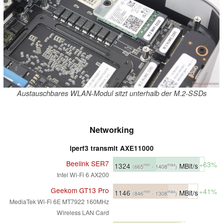
Austauschbares WLAN-Modul sitzt unterhalb der M.2-SSDs
Networking
iperf3 transmit AXE11000
Beelink SER7
+63%
1324
MBit/s
min
max
(665
- 1408
)
Intel Wi-Fi 6 AX200
Geekom GT13 Pro
+41%
1146
MBit/s
min
max
(846
- 1308
)
MediaTek Wi-Fi 6E MT7922 160MHz
Wireless LAN Card