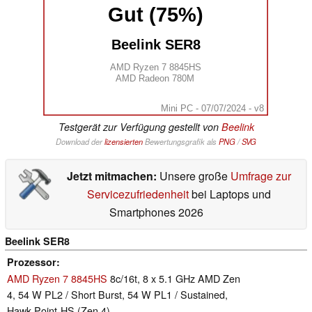
Gut (75%)
Beelink SER8
AMD Ryzen 7 8845HS
AMD Radeon 780M
Mini PC - 07/07/2024 - v8
Testgerät zur Verfügung gestellt von
Beelink
Download der
lizensierten
Bewertungsgrafik als
PNG
/
SVG
Jetzt mitmachen:
Unsere große
Umfrage zur
Servicezufriedenheit
bei Laptops und
Smartphones 2026
Beelink SER8
Prozessor
AMD Ryzen 7 8845HS
8c/16t, 8 x 5.1 GHz AMD Zen
4, 54 W PL2 / Short Burst, 54 W PL1 / Sustained,
Hawk Point-HS (Zen 4)