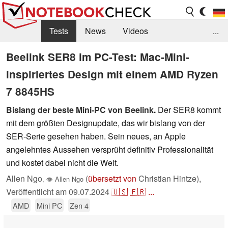
Tests
News
Videos
...
Benchmarks & Tech
Externe Tests
Beelink SER8 im PC-Test: Mac-Mini-
inspiriertes Design mit einem AMD Ryzen
Kaufberatung
Deals
Suche
Jobs
7 8845HS
Forum
Bislang der beste Mini-PC von Beelink.
Der SER8 kommt
mit dem größten Designupdate, das wir bislang von der
SER-Serie gesehen haben. Sein neues, an Apple
angelehntes Aussehen versprüht definitiv Professionalität
und kostet dabei nicht die Welt.
Allen Ngo
(
übersetzt von
Christian Hintze),
,
👁
Allen Ngo
Veröffentlicht am
09.07.2024
🇺🇸
🇫🇷
...
AMD
Mini PC
Zen 4