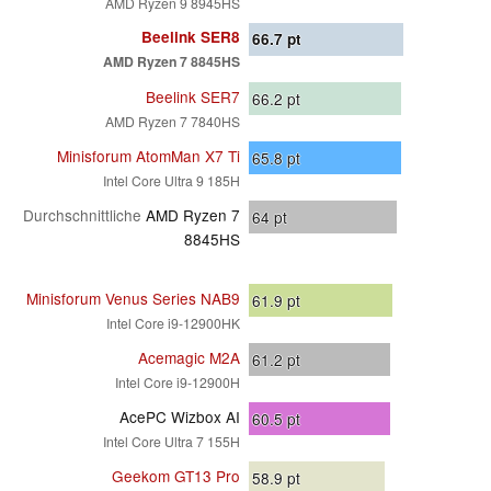
AMD Ryzen 9 8945HS
Beelink SER8
66.7
pt
AMD Ryzen 7 8845HS
Beelink SER7
66.2
pt
AMD Ryzen 7 7840HS
Minisforum AtomMan X7 Ti
65.8
pt
Intel Core Ultra 9 185H
Durchschnittliche
AMD Ryzen 7
64
pt
8845HS
Minisforum Venus Series NAB9
61.9
pt
Intel Core i9-12900HK
Acemagic M2A
61.2
pt
Intel Core i9-12900H
AcePC Wizbox AI
60.5
pt
Intel Core Ultra 7 155H
Geekom GT13 Pro
58.9
pt