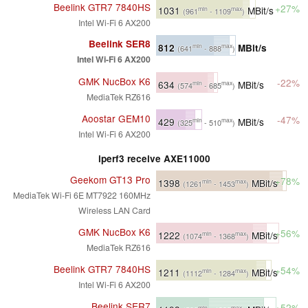
Beelink GTR7 7840HS
+27%
1031
MBit/s
min
max
(961
- 1109
)
Intel Wi-Fi 6 AX200
Beelink SER8
812
MBit/s
min
max
(641
- 888
)
Intel Wi-Fi 6 AX200
GMK NucBox K6
-22%
634
MBit/s
min
max
(574
- 685
)
MediaTek RZ616
Aoostar GEM10
-47%
429
MBit/s
min
max
(325
- 510
)
Intel Wi-Fi 6 AX200
iperf3 receive AXE11000
Geekom GT13 Pro
+78%
1398
MBit/s
min
max
(1261
- 1453
)
MediaTek Wi-Fi 6E MT7922 160MHz
Wireless LAN Card
GMK NucBox K6
+56%
1222
MBit/s
min
max
(1074
- 1368
)
MediaTek RZ616
Beelink GTR7 7840HS
+54%
1211
MBit/s
min
max
(1112
- 1284
)
Intel Wi-Fi 6 AX200
Beelink SER7
+52%
min
max