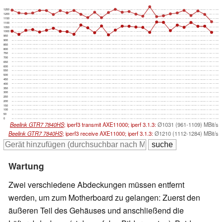
1250
1200
1150
1100
1050
1000
950
900
850
800
750
700
650
600
550
500
450
400
350
300
250
200
150
100
50
0
Beelink GTR7 7840HS
; iperf3 transmit AXE11000; iperf 3.1.3:
Ø1031 (961-1109) MBit/s
Beelink GTR7 7840HS
; iperf3 receive AXE11000; iperf 3.1.3:
Ø1210 (1112-1284) MBit/s
Wartung
Zwei verschiedene Abdeckungen müssen entfernt
werden, um zum Motherboard zu gelangen: Zuerst den
äußeren Teil des Gehäuses und anschließend die