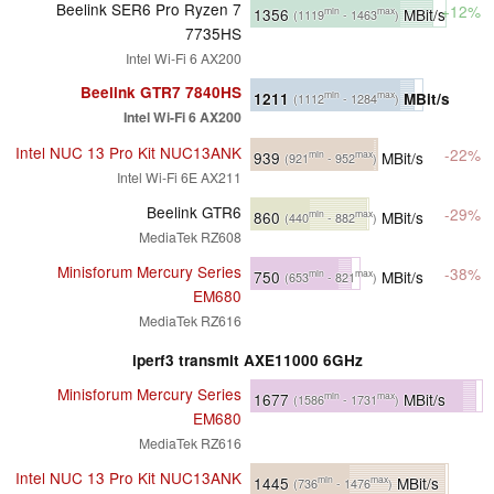
Beelink SER6 Pro Ryzen 7
+12%
1356
MBit/s
min
max
(1119
- 1463
)
7735HS
Intel Wi-Fi 6 AX200
Beelink GTR7 7840HS
1211
MBit/s
min
max
(1112
- 1284
)
Intel Wi-Fi 6 AX200
Intel NUC 13 Pro Kit NUC13ANK
-22%
939
MBit/s
min
max
(921
- 952
)
Intel Wi-Fi 6E AX211
Beelink GTR6
-29%
860
MBit/s
min
max
(440
- 882
)
MediaTek RZ608
Minisforum Mercury Series
-38%
750
MBit/s
min
max
(653
- 821
)
EM680
MediaTek RZ616
iperf3 transmit AXE11000 6GHz
Minisforum Mercury Series
1677
MBit/s
min
max
(1586
- 1731
)
EM680
MediaTek RZ616
Intel NUC 13 Pro Kit NUC13ANK
1445
MBit/s
min
max
(736
- 1476
)