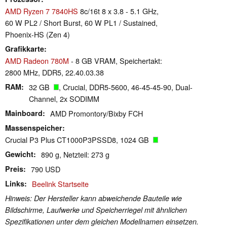
AMD Ryzen 7 7840HS
8c/16t 8 x 3.8 - 5.1 GHz,
60 W PL2 / Short Burst, 60 W PL1 / Sustained,
Phoenix-HS (Zen 4)
Grafikkarte
AMD Radeon 780M
- 8 GB VRAM, Speichertakt:
2800 MHz, DDR5, 22.40.03.38
RAM
32 GB
, Crucial, DDR5-5600, 46-45-45-90, Dual-
Channel, 2x SODIMM
Mainboard
AMD Promontory/Bixby FCH
Massenspeicher
Crucial P3 Plus CT1000P3PSSD8, 1024 GB
Gewicht
890 g, Netzteil: 273 g
Preis
790 USD
Links
Beelink Startseite
Hinweis: Der Hersteller kann abweichende Bauteile wie
Bildschirme, Laufwerke und Speicherriegel mit ähnlichen
Spezifikationen unter dem gleichen Modellnamen einsetzen.