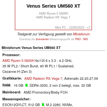
Venus Series UM560 XT
AMD Ryzen 5 5600H
AMD Radeon RX Vega 7
Mini PC - 22/05/2023 - v7
Testgerät zur Verfügung gestellt von
Minisforum
Download der
lizensierten
Bewertungsgrafik als
PNG
/
SVG
Minisforum Venus Series UM560 XT
Prozessor
AMD Ryzen 5 5600H
6c/12t 6 x 3.3 - 4.2 GHz,
35 W PL2 / Short Burst, 40 W PL1 / Sustained,
Cezanne-H (Zen 3)
Grafikkarte
AMD Radeon RX Vega 7
, Adrenalin 22.20.27.09
RAM
16 GB
, DDR4-3200, 2 von 2 belegt, max. 32 GB
Mainboard
AMD Promontory/Bixby FCH
Massenspeicher
ESO512GYLCT, 512 GB
, M.2 2280, NVMe,