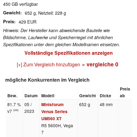
450 GB verfügbar
Gewicht
652 g, Netzteil: 228 g
Preis
429 EUR
Hinweis: Der Hersteller kann abweichende Bauteile wie
Bildschirme, Laufwerke und Speicherriegel mit ähnlichen
Spezifikationen unter dem gleichen Modellnamen einsetzen.
Vollständige Spezifikationen anzeigen
» vergleiche
0
[+] Zum Vergleich hinzufügen
mögliche Konkurrenten im Vergleich
Preis
Bew.
Datum
Modell
Gewicht
Dicke
ab
81.7 %
05 /
652 g
48 mm
Minisforum
v7
2023
(old)
Venus Series
UM560 XT
R5 5600H, Vega
7