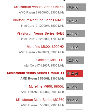
Minisforum Venus Series UM690
46.9
pt
AMD Ryzen 9 6900HX, 3300 MHz
Minisforum Neptune Series NAD9
46.4
pt
Intel Core i9-12900H, 1800 MHz
Minisforum Venus Series NAB6
46.1
pt
Intel Core i7-12650H, 1700 MHz
Morefine M600, 6900HX
44.9
pt
AMD Ryzen 9 6900HX, 3300 MHz
Geekom Mini IT12
42.8
pt
Intel Core i7-1260P, 1500 MHz
Minisforum Venus Series UM560 XT
41.2
pt
AMD Ryzen 5 5600H, 3300 MHz
Morefine M600, 6600U
41.2
pt
AMD Ryzen 5 6600U, 2900 MHz
Minisforum Mars Series MC560
39.2
pt
AMD Ryzen 5 5600U, 2300 MHz