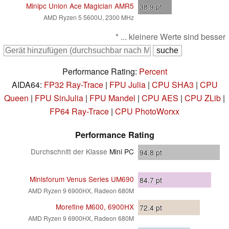
Minipc Union Ace Magician AMR5
38.9
pt
AMD Ryzen 5 5600U, 2300 MHz
* ... kleinere Werte sind besser
Performance Rating:
Percent
AIDA64:
FP32 Ray-Trace
|
FPU Julia
|
CPU SHA3
|
CPU
Queen
|
FPU SinJulia
|
FPU Mandel
|
CPU AES
|
CPU ZLib
|
FP64 Ray-Trace
|
CPU PhotoWorxx
Performance Rating
Durchschnitt der Klasse
Mini PC
94.8
pt
Minisforum Venus Series UM690
84.7
pt
AMD Ryzen 9 6900HX, Radeon 680M
Morefine M600, 6900HX
72.4
pt
AMD Ryzen 9 6900HX, Radeon 680M