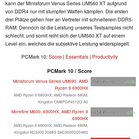
kann der Minisforum Venus Series UM560 XT aufgrund
von DDR4 nur mit stumpfen Waffen kämpfen. Die ersten
drei Plätze gehen hier an Vertreter mit schnellerem DDR5-
RAM. Dennoch ist die Leistung unseres Testsamples nicht
schlecht, und somit reiht sich der UM560 XT auf einem
Level ein, welches die subjektive Leistung widerspiegelt.
PCMark 10:
Score
|
Essentials
|
Productivity
PCMark 10 / Score
Minisforum Venus Series UM690, AMD
7045
Points
+14%
Ryzen 9 6900HX
AMD Ryzen 9 6900HX, AMD Radeon 680M,
Kingston OM8PGP4512Q-A0
Morefine M600, 6900HX, AMD Ryzen 9
6654
Points
+8%
6900HX
AMD Ryzen 9 6900HX, AMD Radeon 680M,
Kingston KC3000 2048G SKC3000D2048G