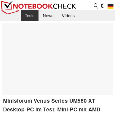
Tests
News
Videos
...
Benchmarks & Tech
Externe Tests
Kaufberatung
Deals
Suche
Jobs
Forum
Minisforum Venus Series UM560 XT
Desktop-PC im Test: Mini-PC mit AMD