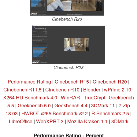
Cinebench R20
Cinebench R23
Performance Rating
|
Cinebench R15
|
Cinebench R20
|
Cinebench R11.5
|
Cinebench R10
|
Blender
|
wPrime 2.10
|
X264 HD Benchmark 4.0
|
WinRAR
|
TrueCrypt
|
Geekbench
5.5
|
Geekbench 5.0
|
Geekbench 4.4
|
3DMark 11
|
7-Zip
18.03
|
HWBOT x265 Benchmark v2.2
|
R Benchmark 2.5
|
LibreOffice
|
WebXPRT 3
|
Mozilla Kraken 1.1
|
3DMark
Performance Rating - Percent