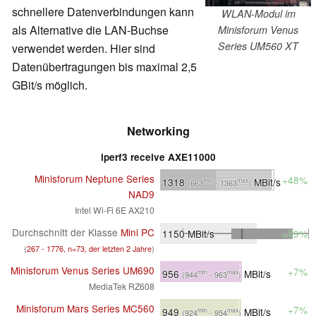
schnellere Datenverbindungen kann
WLAN-Modul im
als Alternative die LAN-Buchse
Minisforum Venus
Series UM560 XT
verwendet werden. Hier sind
Datenübertragungen bis maximal 2,5
GBit/s möglich.
Networking
iperf3 receive AXE11000
Minisforum Neptune Series
+48%
1318
MBit/s
min
max
(663
- 1363
)
NAD9
Intel Wi-Fi 6E AX210
Durchschnitt der Klasse
Mini PC
1150
MBit/s
+29%
(
267 - 1776, n=73, der letzten 2 Jahre
)
Minisforum Venus Series UM690
+7%
956
MBit/s
min
max
(944
- 963
)
MediaTek RZ608
Minisforum Mars Series MC560
+7%
949
MBit/s
min
max
(924
- 954
)