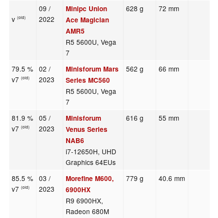
09 /
628 g
72 mm
Minipc Union
v
2022
(old)
Ace Magician
AMR5
R5 5600U, Vega
7
79.5 %
02 /
562 g
66 mm
Minisforum Mars
v7
2023
(old)
Series MC560
R5 5600U, Vega
7
81.9 %
05 /
616 g
55 mm
Minisforum
v7
2023
(old)
Venus Series
NAB6
i7-12650H, UHD
Graphics 64EUs
85.5 %
03 /
779 g
40.6 mm
Morefine M600,
v7
2023
(old)
6900HX
R9 6900HX,
Radeon 680M