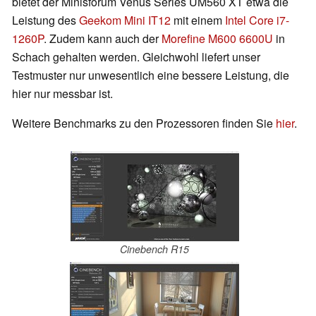
bietet der Minisforum Venus Series UM560 XT etwa die
Leistung des
Geekom Mini IT12
mit einem
Intel Core i7-
1260P
. Zudem kann auch der
Morefine M600 6600U
in
Schach gehalten werden. Gleichwohl liefert unser
Testmuster nur unwesentlich eine bessere Leistung, die
hier nur messbar ist.
Weitere Benchmarks zu den Prozessoren finden Sie
hier
.
Cinebench R15