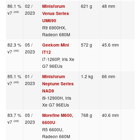
86.1 %
02 /
621 g
48 mm
Minisforum
v7
2023
(old)
Venus Series
UM690
R9 6900HX,
Radeon 680M
82.3 %
05 /
572 g
45.6 mm
Geekom Mini
v7
2023
(old)
IT12
i7-1260P, Iris Xe
G7 96EUs
85.1 %
01 /
1.2 kg
66 mm
Minisforum
v7
2023
(old)
Neptune Series
NAD9
i9-12900H, Iris
Xe G7 96EUs
83.7 %
05 /
768 g
40.6 mm
Morefine M600,
v7
2023
(old)
6600U
R5 6600U,
Radeon 660M