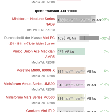
MediaTek RZ608
iperf3 transmit AXE11000
Minisforum Neptune Series
+59%
1320
MBit/s
min
max
(1165
- 1353
)
NAD9
Intel Wi-Fi 6E AX210
Durchschnitt der Klasse
Mini PC
1096
MBit/s
+32%
(
251 - 1811, n=73, der letzten 2 Jahre
)
Minipc Union Ace Magician
967
MBit/s
+17%
AMR5
MediaTek RZ608
Morefine M600, 6900HX
+16%
964
MBit/s
min
max
(924
- 990
)
MediaTek RZ608
Minisforum Venus Series UM690
+14%
943
MBit/s
min
max
(477
- 981
)
MediaTek RZ608
Minisforum Mars Series MC560
+13%
936
MBit/s
min
max
(873
- 988
)
MediaTek RZ608
Geekom Mini IT12
+11%
918
MBit/s
min
max