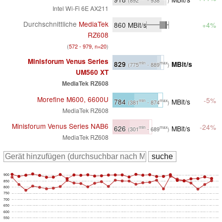
(892
- 938
)
Intel Wi-Fi 6E AX211
Durchschnittliche
MediaTek
860
MBit/s
+4%
RZ608
(
572 - 979, n=20
)
Minisforum Venus Series
829
MBit/s
min
max
(775
- 889
)
UM560 XT
MediaTek RZ608
Morefine M600, 6600U
-5%
784
MBit/s
min
max
(381
- 874
)
MediaTek RZ608
Minisforum Venus Series NAB6
-24%
626
MBit/s
min
max
(301
- 689
)
MediaTek RZ608
900
850
800
750
700
650
600
550