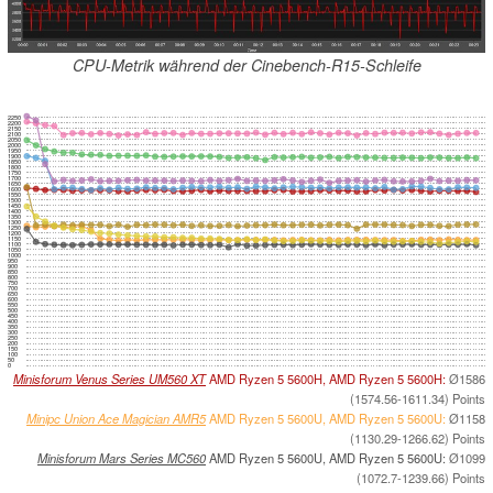
CPU-Metrik während der Cinebench-R15-Schleife
2250
2200
2150
2100
2050
2000
1950
1900
1850
1800
1750
1700
1650
1600
1550
1500
1450
1400
1350
1300
1250
1200
1150
1100
1050
1000
950
900
850
800
750
700
650
600
550
500
450
400
350
300
250
200
150
100
50
0
Minisforum Venus Series UM560 XT
AMD Ryzen 5 5600H, AMD Ryzen 5 5600H:
Ø1586
(1574.56-1611.34) Points
Minipc Union Ace Magician AMR5
AMD Ryzen 5 5600U, AMD Ryzen 5 5600U:
Ø1158
(1130.29-1266.62) Points
Minisforum Mars Series MC560
AMD Ryzen 5 5600U, AMD Ryzen 5 5600U:
Ø1099
(1072.7-1239.66) Points