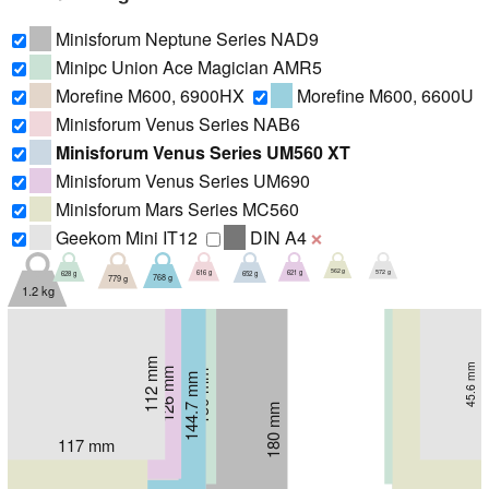
Minisforum Neptune Series NAD9
Minipc Union Ace Magician AMR5
Morefine M600, 6900HX
Morefine M600, 6600U
Minisforum Venus Series NAB6
Minisforum Venus Series UM560 XT
Minisforum Venus Series UM690
Minisforum Mars Series MC560
Geekom Mini IT12
DIN A4
❌
562 g
572 g
616 g
621 g
628 g
652 g
768 g
779 g
1.2 kg
112 mm
45.6 mm
126 mm
126 mm
127 mm
130 mm
144.7 mm
144.7 mm
48 mm
48 mm
55 mm
72 mm
40.6 mm
40.6 mm
153 mm
66 mm
180 mm
66 mm
117 mm
129 mm
129 mm
127 mm
155 mm
147.3 mm
147.3 mm