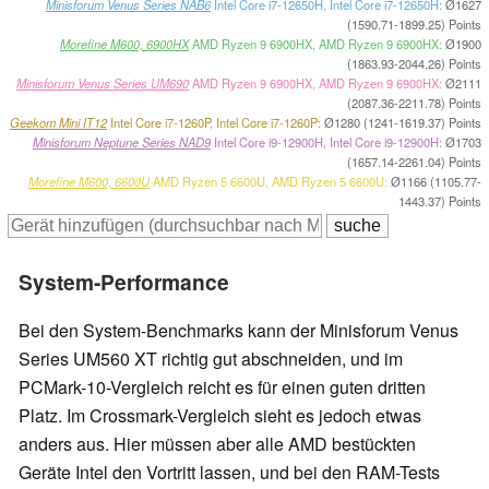
Minisforum Venus Series NAB6
Intel Core i7-12650H, Intel Core i7-12650H:
Ø1627
(1590.71-1899.25) Points
Morefine M600, 6900HX
AMD Ryzen 9 6900HX, AMD Ryzen 9 6900HX:
Ø1900
(1863.93-2044.26) Points
Minisforum Venus Series UM690
AMD Ryzen 9 6900HX, AMD Ryzen 9 6900HX:
Ø2111
(2087.36-2211.78) Points
Geekom Mini IT12
Intel Core i7-1260P, Intel Core i7-1260P:
Ø1280 (1241-1619.37) Points
Minisforum Neptune Series NAD9
Intel Core i9-12900H, Intel Core i9-12900H:
Ø1703
(1657.14-2261.04) Points
Morefine M600, 6600U
AMD Ryzen 5 6600U, AMD Ryzen 5 6600U:
Ø1166 (1105.77-
1443.37) Points
System-Performance
Bei den System-Benchmarks kann der Minisforum Venus
Series UM560 XT richtig gut abschneiden, und im
PCMark-10-Vergleich reicht es für einen guten dritten
Platz. Im Crossmark-Vergleich sieht es jedoch etwas
anders aus. Hier müssen aber alle AMD bestückten
Geräte Intel den Vortritt lassen, und bei den RAM-Tests