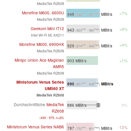
MediaTek RZ608
Morefine M600, 6600U
+7%
948
MBit/s
min
max
(934
- 957
)
MediaTek RZ608
Geekom Mini IT12
+6%
943
MBit/s
min
max
(923
- 960
)
Intel Wi-Fi 6E AX211
Morefine M600, 6900HX
+4%
929
MBit/s
min
max
(874
- 946
)
MediaTek RZ608
Minipc Union Ace Magician
903
MBit/s
+1%
AMR5
MediaTek RZ608
Minisforum Venus Series
890
MBit/s
min
max
(851
- 908
)
UM560 XT
MediaTek RZ608
Durchschnittliche
MediaTek
886
MBit/s
0%
RZ608
(
430 - 975, n=20
)
Minisforum Venus Series NAB6
-12%
787
MBit/s
min
max
(752
- 801
)