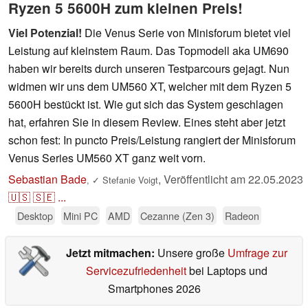
Ryzen 5 5600H zum kleinen Preis!
Viel Potenzial!
Die Venus Serie von Minisforum bietet viel
Leistung auf kleinstem Raum. Das Topmodell aka UM690
haben wir bereits durch unseren Testparcours gejagt. Nun
widmen wir uns dem UM560 XT, welcher mit dem Ryzen 5
5600H bestückt ist. Wie gut sich das System geschlagen
hat, erfahren Sie in diesem Review. Eines steht aber jetzt
schon fest: In puncto Preis/Leistung rangiert der Minisforum
Venus Series UM560 XT ganz weit vorn.
Sebastian Bade
,
Veröffentlicht am
22.05.2023
,
✓
Stefanie Voigt
🇺🇸
🇸🇪
...
Desktop
Mini PC
AMD
Cezanne (Zen 3)
Radeon
Jetzt mitmachen:
Unsere große
Umfrage zur
Servicezufriedenheit
bei Laptops und
Smartphones 2026