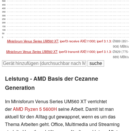
500
450
400
350
300
250
200
150
100
50
0
Minisforum Venus Series UM560 XT
; iperf3 receive AXE11000; iperf 3.1.3:
Ø889 (851-
908) MBit/s
Minisforum Venus Series UM560 XT
; iperf3 transmit AXE11000; iperf 3.1.3:
Ø829 (775-
889) MBit/s
Leistung - AMD Basis der Cezanne
Generation
Im Minisforum Venus Series UM560 XT verrichtet
der
AMD Ryzen 5 5600H
seine Arbeit. Damit ist man
aktuell für den Alltag gut gewappnet, wenn es um das
Thema Arbeiten geht. Office, Multimedia und Streaming