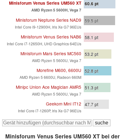
Minisforum Venus Series UM560 XT
60.6
pt
AMD Ryzen 5 5600H, Vega 7
Minisforum Neptune Series NAD9
59.5
pt
Intel Core i9-12900H, Iris Xe G7 96EUs
Minisforum Venus Series NAB6
58.1
pt
Intel Core i7-12650H, UHD Graphics 64EUs
Minisforum Mars Series MC560
53.2
pt
AMD Ryzen 5 5600U, Vega 7
Morefine M600, 6600U
52.8
pt
AMD Ryzen 5 6600U, Radeon 660M
Minipc Union Ace Magician AMR5
51.3
pt
AMD Ryzen 5 5600U, Vega 7
Geekom Mini IT12
47.7
pt
Intel Core i7-1260P, Iris Xe G7 96EUs
Minisforum Venus Series UM560 XT bei der