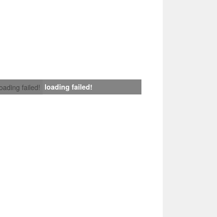
loading failed!
loading failed!