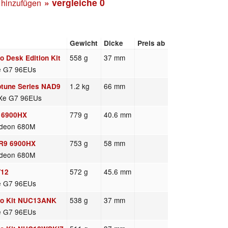
» vergleiche
0
 hinzufügen
Gewicht
Dicke
Preis ab
558 g
37 mm
o Desk Edition Kit
Xe G7 96EUs
1.2 kg
66 mm
ptune Series NAD9
s Xe G7 96EUs
779 g
40.6 mm
, 6900HX
deon 680M
753 g
58 mm
 R9 6900HX
deon 680M
572 g
45.6 mm
T12
Xe G7 96EUs
538 g
37 mm
Pro Kit NUC13ANK
Xe G7 96EUs