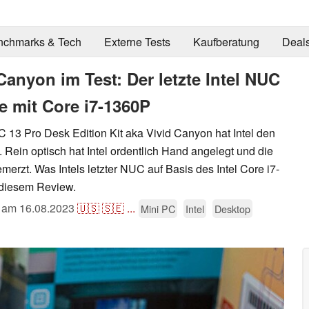
nchmarks & Tech
Externe Tests
Kaufberatung
Deal
 Canyon im Test: Der letzte Intel NUC
 mit Core i7-1360P
 13 Pro Desk Edition Kit aka Vivid Canyon hat Intel den
. Rein optisch hat Intel ordentlich Hand angelegt und die
erzt. Was Intels letzter NUC auf Basis des Intel Core i7-
n diesem Review.
t am
16.08.2023
🇺🇸
🇸🇪
...
Mini PC
Intel
Desktop