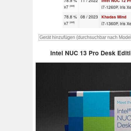
78.9 %
11 / 2022
Intel NUC 12 
v7
i7-1260P, Iris 
(old)
78.8 %
08 / 2023
Khadas Mind
v7
i7-1360P, Iris 
(old)
Intel NUC 13 Pro Desk Editi