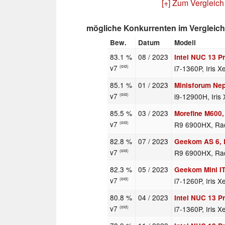
[+] Zum Vergleich
mögliche Konkurrenten im Vergleich
Bew.
Datum
Modell
83.1 %
08 / 2023
Intel NUC 13 Pr
v7
i7-1360P, Iris 
(old)
85.1 %
01 / 2023
Minisforum Ne
v7
i9-12900H, Iri
(old)
85.5 %
03 / 2023
Morefine M600
v7
R9 6900HX, Ra
(old)
82.8 %
07 / 2023
Geekom AS 6,
v7
R9 6900HX, Ra
(old)
82.3 %
05 / 2023
Geekom Mini I
v7
i7-1260P, Iris 
(old)
80.8 %
04 / 2023
Intel NUC 13 
v7
i7-1360P, Iris 
(old)