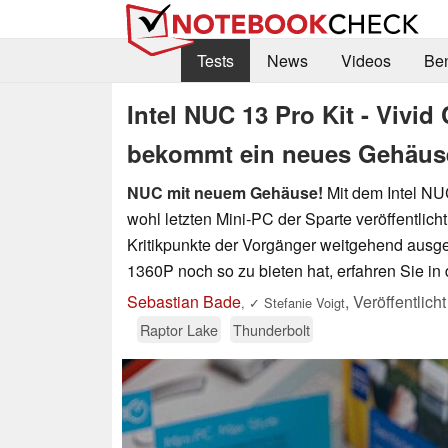
Tests
News
Videos
Be
Intel NUC 13 Pro Kit - Vivid
bekommt ein neues Gehäuse
NUC mit neuem Gehäuse!
Mit dem Intel NUC
wohl letzten Mini-PC der Sparte veröffentlicht
Kritikpunkte der Vorgänger weitgehend ausgem
1360P noch so zu bieten hat, erfahren Sie i
Sebastian Bade
,
Veröffentlich
,
✓
Stefanie Voigt
Raptor Lake
Thunderbolt