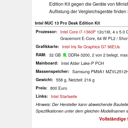
Edition Kit gegen die Geräte von Mini
Auflistung der Vergleichsgeräte finden
Intel NUC 13 Pro Desk Edition Kit
Prozessor
Intel Core i7-1360P
12c/16t, 4 x 5.0 
Gracemont E-Core, 64 W PL2 / Short
Grafikkarte
Intel Iris Xe Graphics G7 96EUs
RAM
32 GB
, DDR4-3200, 2 von 2 belegt, ma
Mainboard
Intel Alder Lake-P PCH
Massenspeicher
Samsung PM9A1 MZVL2512
Gewicht
558 g, Netzteil: 216 g
Preis
800 Euro
Links
Intel Startseite
Hinweis: Der Hersteller kann abweichende Bauteile
Spezifikationen unter dem gleichen Modellnamen e
Vollständige