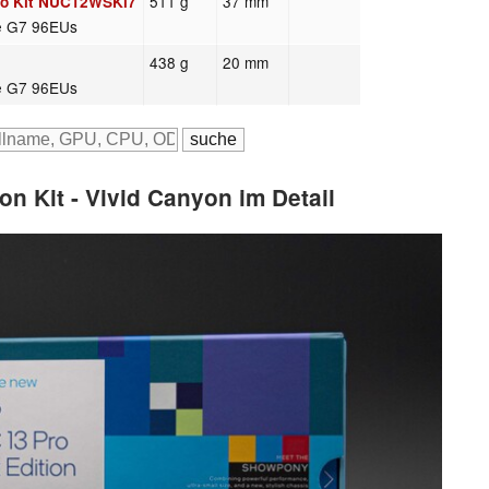
511 g
37 mm
Pro Kit NUC12WSKi7
Xe G7 96EUs
438 g
20 mm
Xe G7 96EUs
on Kit - Vivid Canyon im Detail