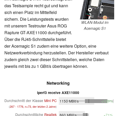
das Testsample recht gut und kann
sich einen Platz im Mittelfeld
sichern. Die Leistungstests wurden
WLAN-Modul im
mit unserem Testrouter Asus ROG
Acemagic S1
Rapture GT-AXE11000 durchgeführt.
Über die RJ45-Schnittstelle bietet
der Acemagic S1 zudem eine weitere Option, eine
Netzwerkverbindung herzustellen. Der Hersteller verbaut
zudem gleich zwei dieser Schnittstellen, welche Daten
jeweils mit bis zu 1 GBit/s übertragen können.
Networking
iperf3 receive AXE11000
Durchschnitt der Klasse
Mini PC
1150
MBit/s
+129%
(
267 - 1776, n=73, der letzten 2 Jahre
)
Durchschnittliche
Realtek
860
MBit/s
+71%