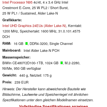
Intel Processor N95
4c/4t, 4 x 3.4 GHz Intel
Crestmont E-Core, 25 W PL2 / Short Burst,
25 W PL1 / Sustained, Alder Lake-N
Grafikkarte
Intel UHD Graphics 24EUs (Alder Lake-N)
, Kerntakt:
1200 MHz, Speichertakt: 1600 MHz, 31.0.101.4575
DCH
RAM
16 GB
, DDR4-3200, Single Channel
Mainboard
Intel Alder Lake-N PCH
Massenspeicher
BiWin CE480Y2D100-1TB, 1024 GB
, M.2-2280,
NVMe, 950 GB verfügbar
Gewicht
440 g, Netzteil: 175 g
Preis
239 EUR
Hinweis: Der Hersteller kann abweichende Bauteile wie
Bildschirme, Laufwerke und Speicherriegel mit ähnlichen
Spezifikationen unter dem gleichen Modellnamen einsetzen.
Vollständige Spezifikationen anzeigen