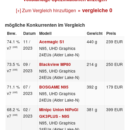
» vergleiche
0
[+] Zum Vergleich hinzufügen
mögliche Konkurrenten im Vergleich
Bew.
Datum
Modell
Gewicht
Preis
74.1 %
11 /
440 g
239 EUR
Acemagic S1
v7
2023
N95, UHD Graphics
(old)
24EUs (Alder Lake-N)
73.5 %
09 /
214 g
250 EUR
Blackview MP80
v7
2023
N95, UHD Graphics
(old)
24EUs (Alder Lake-N)
71.1 %
07 /
392 g
179 EUR
BOSGAME N95
v7
2023
N95, UHD Graphics
(old)
24EUs (Alder Lake-N)
68.2 %
02 /
381 g
399 EUR
Minipc Union NiPoGi
v7
2023
(old)
GK3PLUS - N95
N95, UHD Graphics
24EUs (Alder Lake-N)