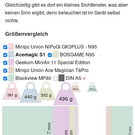
Gleichzeitig gibt es dort ein kleines Sichtfenster, was aber
keinen Sinn ergibt, denn beleuchtet ist im Gerät selbst
nichts.
Größenvergleich
Minipc Union NiPoGi GK3PLUS - N95
Acemagic S1
BOSGAME N95
Geekom MiniAir 11 Special Edition
Minipc Union Ace Magician T8Pro
Blackview MP80
DIN A5
❌
214 g
209 g
381 g
392 g
440 g
496 g
87.7 mm
87 mm
43.5 mm
37 mm