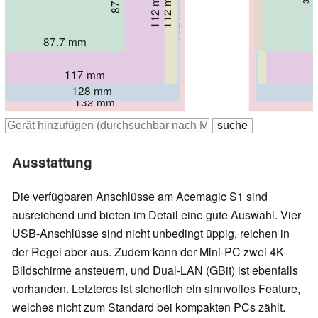
112 mm
112 mm
40.8 mm
34.2 mm
124 mm
132 mm
42 mm
47 mm
87 mm
87.7 mm
117 mm
126 mm
128 mm
132 mm
Ausstattung
Die verfügbaren Anschlüsse am Acemagic S1 sind
ausreichend und bieten im Detail eine gute Auswahl. Vier
USB-Anschlüsse sind nicht unbedingt üppig, reichen in
der Regel aber aus. Zudem kann der Mini-PC zwei 4K-
Bildschirme ansteuern, und Dual-LAN (GBit) ist ebenfalls
vorhanden. Letzteres ist sicherlich ein sinnvolles Feature,
welches nicht zum Standard bei kompakten PCs zählt.