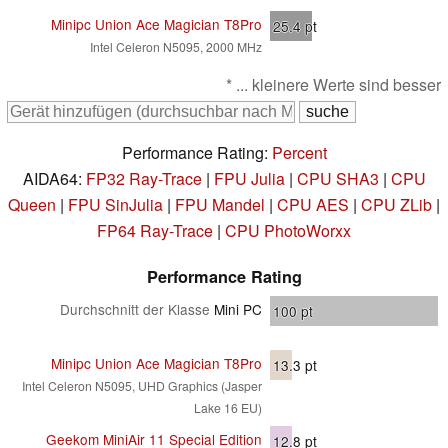
Minipc Union Ace Magician T8Pro
25.4
pt
Intel Celeron N5095, 2000 MHz
* ... kleinere Werte sind besser
Performance Rating:
Percent
AIDA64:
FP32 Ray-Trace
|
FPU Julia
|
CPU SHA3
|
CPU
Queen
|
FPU SinJulia
|
FPU Mandel
|
CPU AES
|
CPU ZLib
|
FP64 Ray-Trace
|
CPU PhotoWorxx
Performance Rating
Durchschnitt der Klasse
Mini PC
100
pt
Minipc Union Ace Magician T8Pro
13.3
pt
Intel Celeron N5095, UHD Graphics (Jasper
Lake 16 EU)
Geekom MiniAir 11 Special Edition
12.8
pt