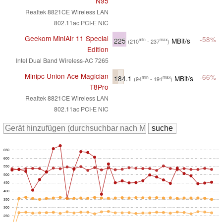
N95
Realtek 8821CE Wireless LAN
802.11ac PCI-E NIC
Geekom MiniAir 11 Special
-58%
225
MBit/s
min
max
(210
- 237
)
Edition
Intel Dual Band Wireless-AC 7265
Minipc Union Ace Magician
-66%
184.1
MBit/s
min
max
(94
- 191
)
T8Pro
Realtek 8821CE Wireless LAN
802.11ac PCI-E NIC
650
600
550
500
450
400
350
300
250