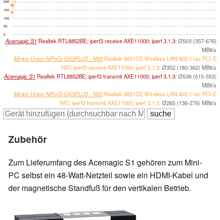
200
150
100
50
0
Acemagic S1
Realtek RTL8852BE; iperf3 receive AXE11000; iperf 3.1.3:
Ø503 (357-676)
MBit/s
Minipc Union NiPoGi GK3PLUS - N95
Realtek 8821CE Wireless LAN 802.11ac PCI-E
NIC; iperf3 receive AXE11000; iperf 3.1.3:
Ø352 (180-362) MBit/s
Acemagic S1
Realtek RTL8852BE; iperf3 transmit AXE11000; iperf 3.1.3:
Ø536 (515-553)
MBit/s
Minipc Union NiPoGi GK3PLUS - N95
Realtek 8821CE Wireless LAN 802.11ac PCI-E
NIC; iperf3 transmit AXE11000; iperf 3.1.3:
Ø265 (136-276) MBit/s
Zubehör
Zum Lieferumfang des Acemagic S1 gehören zum Mini-
PC selbst ein 48-Watt-Netzteil sowie ein HDMI-Kabel und
der magnetische Standfuß für den vertikalen Betrieb.