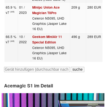
65.9 %
01 /
209 g
280 EUR
Minipc Union Ace
v7
2023
(old)
Magician T8Pro
Celeron N5095, UHD
Graphics (Jasper Lake
16 EU)
66.5 %
10 /
496 g
289 EUR
Geekom MiniAir 11
v7
2022
(old)
Special Edition
Celeron N5095, UHD
Graphics (Jasper Lake
16 EU)
Acemagic S1 im Detail