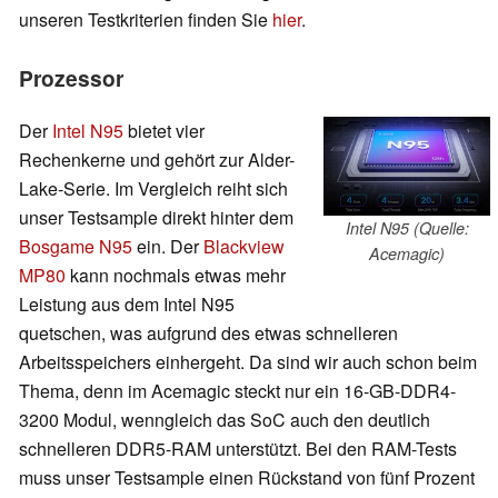
unseren Testkriterien finden Sie
hier
.
Prozessor
Der
Intel N95
bietet vier
Rechenkerne und gehört zur Alder-
Lake-Serie. Im Vergleich reiht sich
unser Testsample direkt hinter dem
Intel N95 (Quelle:
Bosgame N95
ein. Der
Blackview
Acemagic)
MP80
kann nochmals etwas mehr
Leistung aus dem Intel N95
quetschen, was aufgrund des etwas schnelleren
Arbeitsspeichers einhergeht. Da sind wir auch schon beim
Thema, denn im Acemagic steckt nur ein 16-GB-DDR4-
3200 Modul, wenngleich das SoC auch den deutlich
schnelleren DDR5-RAM unterstützt. Bei den RAM-Tests
muss unser Testsample einen Rückstand von fünf Prozent