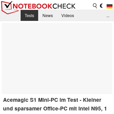
Tests
News
Videos
...
Benchmarks & Tech
Externe Tests
Kaufberatung
Deals
Suche
Jobs
Forum
Acemagic S1 Mini-PC im Test - Kleiner
und sparsamer Office-PC mit Intel N95, 1