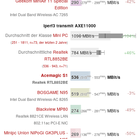
Geekom MiniAir 11 Special
-42%
290
MBit/s
min
max
(279
- 299
)
Edition
Intel Dual Band Wireless-AC 7265
iperf3 transmit AXE11000
Durchschnitt der Klasse
Mini PC
1096
MBit/s
+104%
(
251 - 1811, n=73, der letzten 2 Jahre
)
Durchschnittliche
Realtek
784
MBit/s
+46%
RTL8852BE
(
536 - 943, n=71
)
Acemagic S1
536
MBit/s
min
max
(515
- 553
)
Realtek RTL8852BE
BOSGAME N95
-3%
519
MBit/s
min
max
(510
- 547
)
Intel Dual Band Wireless-AC 8265
Blackview MP80
-49%
274
MBit/s
min
max
(266
- 281
)
Realtek 8821CE Wireless LAN
802.11ac PCI-E NIC
Minipc Union NiPoGi GK3PLUS -
-50%
269
MBit/s
min
max
(136
- 276
)