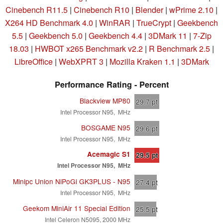
Cinebench R11.5
|
Cinebench R10
|
Blender
|
wPrime 2.10
|
X264 HD Benchmark 4.0
|
WinRAR
|
TrueCrypt
|
Geekbench
5.5
|
Geekbench 5.0
|
Geekbench 4.4
|
3DMark 11
|
7-Zip
18.03
|
HWBOT x265 Benchmark v2.2
|
R Benchmark 2.5
|
LibreOffice
|
WebXPRT 3
|
Mozilla Kraken 1.1
|
3DMark
Performance Rating - Percent
Blackview MP80
29.7
pt
Intel Processor N95, MHz
BOSGAME N95
29.6
pt
Intel Processor N95, MHz
Acemagic S1
29.5
pt
Intel Processor N95, MHz
Minipc Union NiPoGi GK3PLUS - N95
27.4
pt
Intel Processor N95, MHz
Geekom MiniAir 11 Special Edition
25.5
pt
Intel Celeron N5095, 2000 MHz