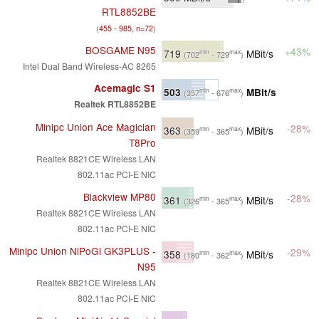
RTL8852BE
(
455 - 985, n=72
)
BOSGAME N95
+43%
719
MBit/s
min
max
(702
- 729
)
Intel Dual Band Wireless-AC 8265
Acemagic S1
503
MBit/s
min
max
(357
- 676
)
Realtek RTL8852BE
Minipc Union Ace Magician
-28%
363
MBit/s
min
max
(359
- 365
)
T8Pro
Realtek 8821CE Wireless LAN
802.11ac PCI-E NIC
Blackview MP80
-28%
361
MBit/s
min
max
(326
- 365
)
Realtek 8821CE Wireless LAN
802.11ac PCI-E NIC
Minipc Union NiPoGi GK3PLUS -
-29%
358
MBit/s
min
max
(180
- 362
)
N95
Realtek 8821CE Wireless LAN
802.11ac PCI-E NIC