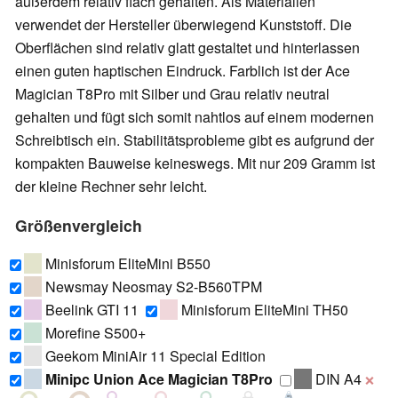
außerdem relativ flach gehalten. Als Materialien
verwendet der Hersteller überwiegend Kunststoff. Die
Oberflächen sind relativ glatt gestaltet und hinterlassen
einen guten haptischen Eindruck. Farblich ist der Ace
Magician T8Pro mit Silber und Grau relativ neutral
gehalten und fügt sich somit nahtlos auf einem modernen
Schreibtisch ein. Stabilitätsprobleme gibt es aufgrund der
kompakten Bauweise keineswegs. Mit nur 209 Gramm ist
der kleine Rechner sehr leicht.
Größenvergleich
Minisforum EliteMini B550
Newsmay Neosmay S2-B560TPM
Beelink GTI 11
Minisforum EliteMini TH50
Morefine S500+
Geekom MiniAir 11 Special Edition
Minipc Union Ace Magician T8Pro
DIN A4
❌
209 g