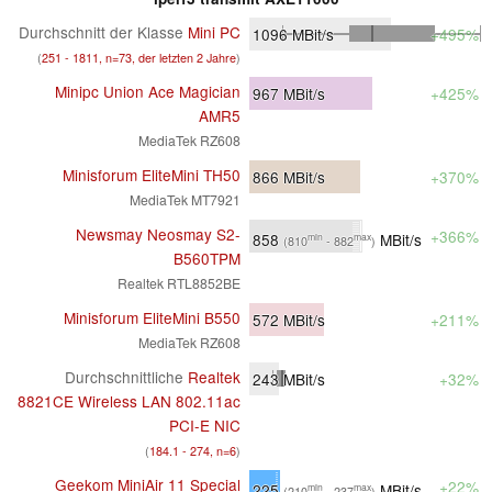
Durchschnitt der Klasse
Mini PC
1096
MBit/s
+495%
(
251 - 1811, n=73, der letzten 2 Jahre
)
Minipc Union Ace Magician
967
MBit/s
+425%
AMR5
MediaTek RZ608
Minisforum EliteMini TH50
866
MBit/s
+370%
MediaTek MT7921
Newsmay Neosmay S2-
+366%
858
MBit/s
min
max
(810
- 882
)
B560TPM
Realtek RTL8852BE
Minisforum EliteMini B550
572
MBit/s
+211%
MediaTek RZ608
Durchschnittliche
Realtek
243
MBit/s
+32%
8821CE Wireless LAN 802.11ac
PCI-E NIC
(
184.1 - 274, n=6
)
Geekom MiniAir 11 Special
+22%
225
MBit/s
min
max
(210
- 237
)