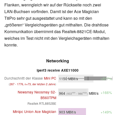
Flanken, wenngleich wir auf der Rückseite noch zwei
LAN-Buchsen vorfinden. Damit ist der Ace Magician
T8Pro sehr gut ausgestattet und kann so mit den
größeren
Vergleichsgeräten gut mithalten. Die drahtlose
Kommunikation übernimmt das Realtek-8821CE-Modul,
welches im Test nicht mit den Vergleichsgeräten mithalten
konnte.
Networking
iperf3 receive AXE11000
Durchschnitt der Klasse
Mini PC
1150
MBit/s
+217%
(
267 - 1776, n=73, der letzten 2 Jahre
)
Newsmay Neosmay S2-
+166%
964
MBit/s
min
max
(933
- 986
)
B560TPM
Realtek RTL8852BE
Minipc Union Ace Magician
903
MBit/s
+149%