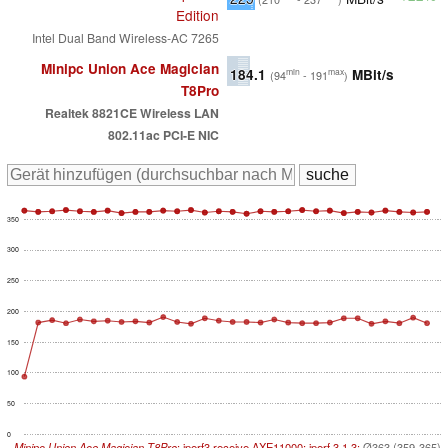
Edition
Intel Dual Band Wireless-AC 7265
Minipc Union Ace Magician
184.1
MBit/s
min
max
(94
- 191
)
T8Pro
Realtek 8821CE Wireless LAN
802.11ac PCI-E NIC
350
300
250
200
150
100
50
0
Minipc Union Ace Magician T8Pro
; iperf3 receive AXE11000; iperf 3.1.3:
Ø363 (359-365)