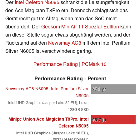
Der
Intel Celeron N5095
schränkt die Leistungsfähigkeit
des Ace Magician T8Pro ein. Dennoch schlägt sich das
Gerät recht gut im Alltag, wenn man das SoC nicht
überfordert. Der
Geekom MiniAir 11 Spezial-Edition
kann
an dieser Stelle sogar etwas abgehängt werden, und der
Rückstand auf den
Newsmay AC8
mit dem Intel Pentium
Silver N6005 ist verschwindend gering.
Performance Rating
|
PCMark 10
Performance Rating - Percent
Newsmay AC8 N6005, Intel Pentium Silver
97.6
pt
N6005
Intel UHD Graphics (Jasper Lake 32 EU), Lexar
128GB SSD
Minipc Union Ace Magician T8Pro, Intel
96.7
pt
Celeron N5095
Intel UHD Graphics (Jasper Lake 16 EU),
FPT310M4SSD256G