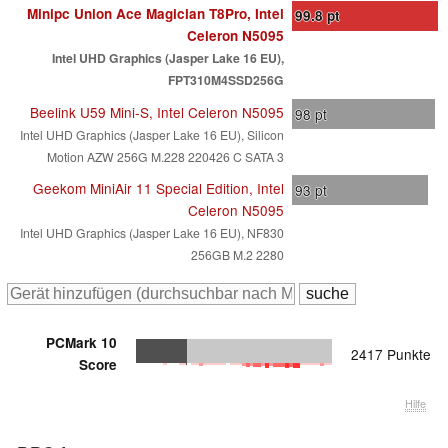
Minipc Union Ace Magician T8Pro, Intel
99.8
pt
Celeron N5095
Intel UHD Graphics (Jasper Lake 16 EU),
FPT310M4SSD256G
Beelink U59 Mini-S, Intel Celeron N5095
98
pt
Intel UHD Graphics (Jasper Lake 16 EU), Silicon
Motion AZW 256G M.228 220426 C SATA 3
Geekom MiniAir 11 Special Edition, Intel
93
pt
Celeron N5095
Intel UHD Graphics (Jasper Lake 16 EU), NF830
256GB M.2 2280
PCMark 10
2417 Punkte
Score
Hilfe