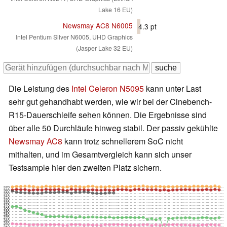
Lake 16 EU)
Newsmay AC8 N6005
4.3
pt
Intel Pentium Silver N6005, UHD Graphics
(Jasper Lake 32 EU)
Die Leistung des
Intel Celeron N5095
kann unter Last
sehr gut gehandhabt werden, wie wir bei der Cinebench-
R15-Dauerschleife sehen können. Die Ergebnisse sind
über alle 50 Durchläufe hinweg stabil. Der passiv gekühlte
Newsmay AC8
kann trotz schnellerem SoC nicht
mithalten, und im Gesamtvergleich kann sich unser
Testsample hier den zweiten Platz sichern.
370
360
350
340
330
320
310
300
290
280
270
260
250
240