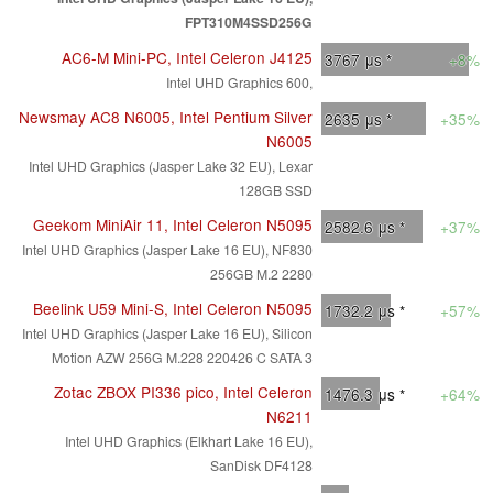
FPT310M4SSD256G
AC6-M Mini-PC, Intel Celeron J4125
3767
μs *
+8%
Intel UHD Graphics 600,
Newsmay AC8 N6005, Intel Pentium Silver
2635
μs *
+35%
N6005
Intel UHD Graphics (Jasper Lake 32 EU), Lexar
128GB SSD
Geekom MiniAir 11, Intel Celeron N5095
2582.6
μs *
+37%
Intel UHD Graphics (Jasper Lake 16 EU), NF830
256GB M.2 2280
Beelink U59 Mini-S, Intel Celeron N5095
1732.2
μs *
+57%
Intel UHD Graphics (Jasper Lake 16 EU), Silicon
Motion AZW 256G M.228 220426 C SATA 3
Zotac ZBOX PI336 pico, Intel Celeron
1476.3
μs *
+64%
N6211
Intel UHD Graphics (Elkhart Lake 16 EU),
SanDisk DF4128