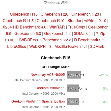
Cinebench R23
Cinebench R15
|
Cinebench R20
|
Cinebench R23
|
Cinebench R11.5
|
Cinebench R10
|
Blender
|
wPrime 2.10
|
X264 HD Benchmark 4.0
|
WinRAR
|
TrueCrypt
|
Geekbench
5.5
|
Geekbench 5.0
|
Geekbench 4.4
|
3DMark 11
|
7-Zip
18.03
|
HWBOT x265 Benchmark v2.2
|
R Benchmark 2.5
|
LibreOffice
|
WebXPRT 3
|
Mozilla Kraken 1.1
|
3DMark
Cinebench R15
CPU Single 64Bit
Newsmay AC8 N6005
123
Points
+21%
Intel Pentium Silver N6005, 2000 MHz
Geekom MiniAir 11
107.3
Points
+5%
Intel Celeron N5095, 2000 MHz
Geekom MiniAir 11 Special Edition
106
Points
+4%
Intel Celeron N5095, 2000 MHz