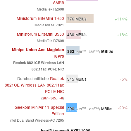
AMR5
MediaTek RZ608
Minisforum EliteMini TH50
776
MBit/s
+114%
MediaTek MT7921
Minisforum EliteMini B550
430
MBit/s
+18%
MediaTek RZ608
Minipc Union Ace Magician
363
MBit/s
min
max
(359
- 365
)
T8Pro
Realtek 8821CE Wireless LAN
802.11ac PCI-E NIC
Durchschnittliche
Realtek
345
MBit/s
-5%
8821CE Wireless LAN 802.11ac
PCI-E NIC
(
267 - 365, n=6
)
Geekom MiniAir 11 Special
-20%
290
MBit/s
min
max
(279
- 299
)
Edition
Intel Dual Band Wireless-AC 7265
iperf3 transmit AXE11000