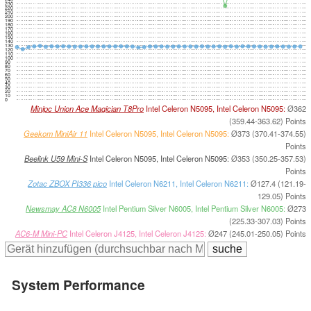
230
220
210
200
190
180
170
160
150
140
130
120
110
100
90
80
70
60
50
40
30
20
10
0
Minipc Union Ace Magician T8Pro
Intel Celeron N5095, Intel Celeron N5095:
Ø362
(359.44-363.62) Points
Geekom MiniAir 11
Intel Celeron N5095, Intel Celeron N5095:
Ø373 (370.41-374.55)
Points
Beelink U59 Mini-S
Intel Celeron N5095, Intel Celeron N5095:
Ø353 (350.25-357.53)
Points
Zotac ZBOX PI336 pico
Intel Celeron N6211, Intel Celeron N6211:
Ø127.4 (121.19-
129.05) Points
Newsmay AC8 N6005
Intel Pentium Silver N6005, Intel Pentium Silver N6005:
Ø273
(225.33-307.03) Points
AC6-M Mini-PC
Intel Celeron J4125, Intel Celeron J4125:
Ø247 (245.01-250.05) Points
System Performance