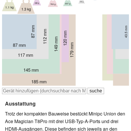
496 g
638 g
697 g
763 g
1.1 kg
1.3 kg
87 mm
43.5 mm
112 mm
34.2 mm
120 mm
39 mm
149.6 mm
149 mm
55.5 mm
40 mm
166 mm
87 mm
179 mm
67 mm
40 mm
117 mm
168 mm
145 mm
149.6 mm
158 mm
185 mm
Ausstattung
Trotz der kompakten Bauweise bestückt Minipc Union den
Ace Magician T8Pro mit drei USB-Typ-A-Ports und drei
HDMI-Ausgängen. Diese befinden sich jeweils an den