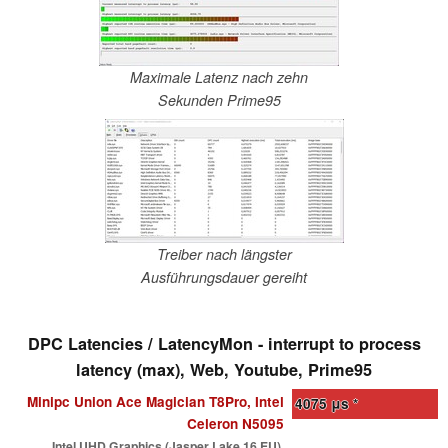
Maximale Latenz nach zehn
Sekunden Prime95
Treiber nach längster
Ausführungsdauer gereiht
DPC Latencies / LatencyMon - interrupt to process
latency (max), Web, Youtube, Prime95
Minipc Union Ace Magician T8Pro, Intel
4075
μs *
Celeron N5095
Intel UHD Graphics (Jasper Lake 16 EU),