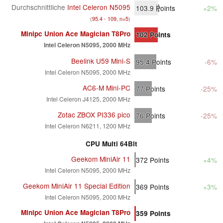
Durchschnittliche
Intel Celeron N5095
103.9
Points
+2%
(
95.4 - 109, n=5
)
Minipc Union Ace Magician T8Pro
102
Points
Intel Celeron N5095, 2000 MHz
Beelink U59 Mini-S
95.4
Points
-6%
Intel Celeron N5095, 2000 MHz
AC6-M Mini-PC
77
Points
-25%
Intel Celeron J4125, 2000 MHz
Zotac ZBOX PI336 pico
76
Points
-25%
Intel Celeron N6211, 1200 MHz
CPU Multi 64Bit
Geekom MiniAir 11
372
Points
+4%
Intel Celeron N5095, 2000 MHz
Geekom MiniAir 11 Special Edition
369
Points
+3%
Intel Celeron N5095, 2000 MHz
Minipc Union Ace Magician T8Pro
359
Points