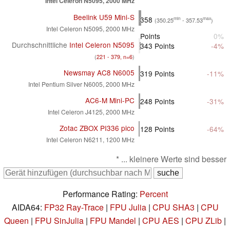
Intel Celeron N5095, 2000 MHz
Beelink U59 Mini-S
358
min
max
(350.25
- 357.53
)
Intel Celeron N5095, 2000 MHz
Points
0%
Durchschnittliche
Intel Celeron N5095
343
Points
-4%
(
221 - 379, n=6
)
Newsmay AC8 N6005
319
Points
-11%
Intel Pentium Silver N6005, 2000 MHz
AC6-M Mini-PC
248
Points
-31%
Intel Celeron J4125, 2000 MHz
Zotac ZBOX PI336 pico
128
Points
-64%
Intel Celeron N6211, 1200 MHz
* ... kleinere Werte sind besser
Performance Rating:
Percent
AIDA64:
FP32 Ray-Trace
|
FPU Julia
|
CPU SHA3
|
CPU
Queen
|
FPU SinJulia
|
FPU Mandel
|
CPU AES
|
CPU ZLib
|