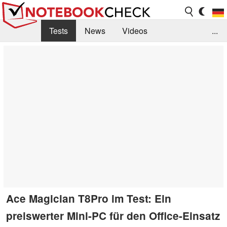
Tests
News
Videos
...
Benchmarks & Tech
Externe Tests
Kaufberatung
Deals
Suche
Jobs
Forum
Ace Magician T8Pro im Test: Ein
preiswerter Mini-PC für den Office-Einsatz