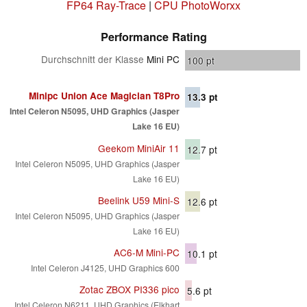
FP64 Ray-Trace
|
CPU PhotoWorxx
Performance Rating
Durchschnitt der Klasse
Mini PC
100
pt
Minipc Union Ace Magician T8Pro
13.3
pt
Intel Celeron N5095, UHD Graphics (Jasper
Lake 16 EU)
Geekom MiniAir 11
12.7
pt
Intel Celeron N5095, UHD Graphics (Jasper
Lake 16 EU)
Beelink U59 Mini-S
12.6
pt
Intel Celeron N5095, UHD Graphics (Jasper
Lake 16 EU)
AC6-M Mini-PC
10.1
pt
Intel Celeron J4125, UHD Graphics 600
Zotac ZBOX PI336 pico
5.6
pt
Intel Celeron N6211, UHD Graphics (Elkhart