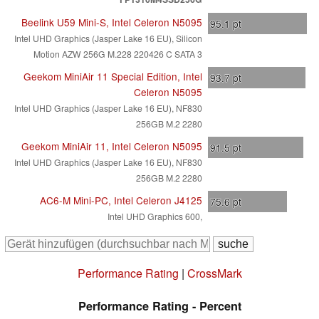
Beelink U59 Mini-S, Intel Celeron N5095
95.1
pt
Intel UHD Graphics (Jasper Lake 16 EU), Silicon
Motion AZW 256G M.228 220426 C SATA 3
Geekom MiniAir 11 Special Edition, Intel
93.7
pt
Celeron N5095
Intel UHD Graphics (Jasper Lake 16 EU), NF830
256GB M.2 2280
Geekom MiniAir 11, Intel Celeron N5095
91.5
pt
Intel UHD Graphics (Jasper Lake 16 EU), NF830
256GB M.2 2280
AC6-M Mini-PC, Intel Celeron J4125
75.6
pt
Intel UHD Graphics 600,
Performance Rating
|
CrossMark
Performance Rating - Percent