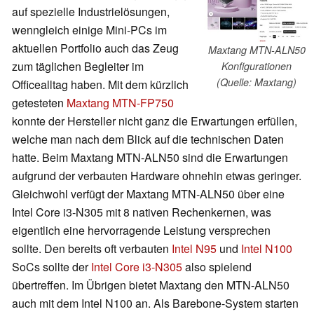
auf spezielle Industrielösungen,
wenngleich einige Mini-PCs im
aktuellen Portfolio auch das Zeug
Maxtang MTN-ALN50
zum täglichen Begleiter im
Konfigurationen
(Quelle: Maxtang)
Officealltag haben. Mit dem kürzlich
getesteten
Maxtang MTN-FP750
konnte der Hersteller nicht ganz die Erwartungen erfüllen,
welche man nach dem Blick auf die technischen Daten
hatte. Beim Maxtang MTN-ALN50 sind die Erwartungen
aufgrund der verbauten Hardware ohnehin etwas geringer.
Gleichwohl verfügt der Maxtang MTN-ALN50 über eine
Intel Core i3-N305 mit 8 nativen Rechenkernen, was
eigentlich eine hervorragende Leistung versprechen
sollte. Den bereits oft verbauten
Intel N95
und
Intel N100
SoCs sollte der
Intel Core i3-N305
also spielend
übertreffen. Im Übrigen bietet Maxtang den MTN-ALN50
auch mit dem Intel N100 an. Als Barebone-System starten