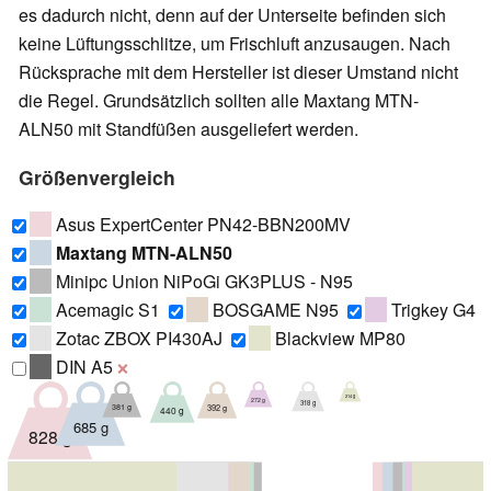
es dadurch nicht, denn auf der Unterseite befinden sich
keine Lüftungsschlitze, um Frischluft anzusaugen. Nach
Rücksprache mit dem Hersteller ist dieser Umstand nicht
die Regel. Grundsätzlich sollten alle Maxtang MTN-
ALN50 mit Standfüßen ausgeliefert werden.
Größenvergleich
Asus ExpertCenter PN42-BBN200MV
Maxtang MTN-ALN50
Minipc Union NiPoGi GK3PLUS - N95
Acemagic S1
BOSGAME N95
Trigkey G4
Zotac ZBOX PI430AJ
Blackview MP80
DIN A5
❌
214 g
272 g
318 g
392 g
381 g
440 g
685 g
828 g