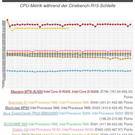
CPU-Metrik während der Cinebench-R15-Schleife
840
820
800
780
760
740
720
700
680
660
640
620
600
580
560
540
520
500
480
460
440
420
400
380
360
340
320
300
280
260
240
220
200
180
160
140
120
100
80
60
40
20
0
Maxtang MTN-ALN50
Intel Core i3-N305, Intel Core i3-N305:
Ø796 (767.84-856.33)
Points
Acemagic S1
Intel Processor N95, Intel Processor N95:
Ø440 (431.21-442.98) Points
Blackview MP80
Intel Processor N95, Intel Processor N95:
Ø425 (410.8-428.48) Points
Asus ExpertCenter PN42-BBN200MV
Intel Processor N200, Intel Processor N200:
Ø210
(198.23-215.98) Points
BOSGAME N95
Intel Processor N95, Intel Processor N95:
Ø421 (417.99-423.28) Points
Trigkey G4
Intel Processor N100, Intel Processor N100:
Ø465 (453-467.97) Points
Zotac ZBOX PI430AJ
Intel Core i3-N300, Intel Core i3-N300:
Ø386 (357.51-413.92)