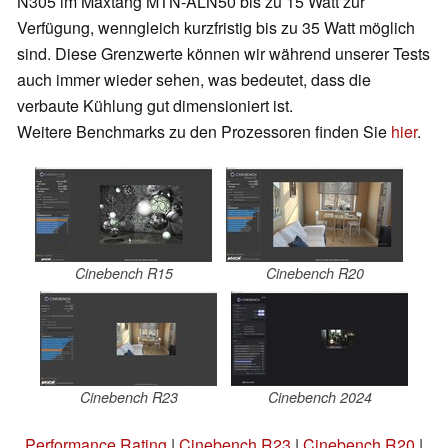
N305 im Maxtang MTN-ALN50 bis zu 15 Watt zur
Verfügung, wenngleich kurzfristig bis zu 35 Watt möglich
sind. Diese Grenzwerte können wir während unserer Tests
auch immer wieder sehen, was bedeutet, dass die
verbaute Kühlung gut dimensioniert ist.
Weitere Benchmarks zu den Prozessoren finden Sie
hier
.
Cinebench R15
Cinebench R20
Cinebench R23
Cinebench 2024
Performance Rating
|
Cinebench R23
|
Cinebench R20
|