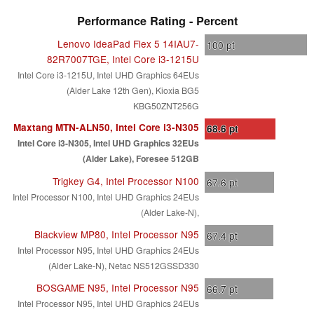
Performance Rating - Percent
Lenovo IdeaPad Flex 5 14IAU7-
100
pt
82R7007TGE, Intel Core i3-1215U
Intel Core i3-1215U, Intel UHD Graphics 64EUs
(Alder Lake 12th Gen), Kioxia BG5
KBG50ZNT256G
Maxtang MTN-ALN50, Intel Core i3-N305
68.6
pt
Intel Core i3-N305, Intel UHD Graphics 32EUs
(Alder Lake), Foresee 512GB
Trigkey G4, Intel Processor N100
67.6
pt
Intel Processor N100, Intel UHD Graphics 24EUs
(Alder Lake-N),
Blackview MP80, Intel Processor N95
67.4
pt
Intel Processor N95, Intel UHD Graphics 24EUs
(Alder Lake-N), Netac NS512GSSD330
BOSGAME N95, Intel Processor N95
66.7
pt
Intel Processor N95, Intel UHD Graphics 24EUs