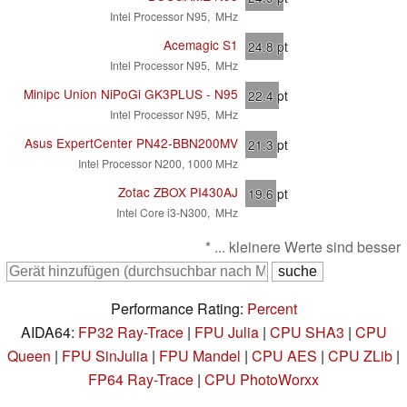
Intel Processor N95, MHz
Acemagic S1
24.8
pt
Intel Processor N95, MHz
Minipc Union NiPoGi GK3PLUS - N95
22.4
pt
Intel Processor N95, MHz
Asus ExpertCenter PN42-BBN200MV
21.3
pt
Intel Processor N200, 1000 MHz
Zotac ZBOX PI430AJ
19.6
pt
Intel Core i3-N300, MHz
* ... kleinere Werte sind besser
Performance Rating:
Percent
AIDA64:
FP32 Ray-Trace
|
FPU Julia
|
CPU SHA3
|
CPU
Queen
|
FPU SinJulia
|
FPU Mandel
|
CPU AES
|
CPU ZLib
|
FP64 Ray-Trace
|
CPU PhotoWorxx