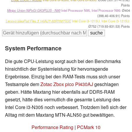
Points
Minipc Union NiPoGi GK3PLUS - N95
Intel Processor N95, Intel Processor N95:
Ø404
(398.46-406.91) Points
Lenovo IdeaPad Flex 5 14IAU7-82R7007TGE
Intel Core i3-1215U, Intel Core i3-1215U:
Ø752 (719.93-831.53) Points
System Performance
Die gute CPU-Leistung sorgt auch bei den Benchmarks
hinsichtlich der Systemleistung für hervorragende
Ergebnisse. Einzig bei den RAM-Tests muss sich unser
Testsample dem
Zotac Zbox pico PI430AJ
geschlagen
geben. Hätte Maxtang hier ebenfalls auf DDR5-RAM
gesetzt, hätte dies vermutlich die gesamte Leistung des
Intel Core i3-N305 noch verbessert. Trotzdem ließ sich der
Alltag mit dem Maxtang MTN-ALN50 gut bewältigen.
Performance Rating
|
PCMark 10