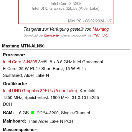
Intel Core i3-N305
Intel UHD Graphics 32EUs (Alder Lake)
Mini PC - 08/02/2024 - v7
Testgerät zur Verfügung gestellt von
Maxtang
Download der
lizensierten
Bewertungsgrafik als
PNG
/
SVG
Maxtang MTN-ALN50
Prozessor
Intel Core i3-N305
8c/8t, 8 x 3.8 GHz Intel Gracemont
E-Core, 35 W PL2 / Short Burst, 15 W PL1 /
Sustained, Alder Lake-N
Grafikkarte
Intel UHD Graphics 32EUs (Alder Lake)
, Kerntakt:
1250 MHz, Speichertakt: 1600 MHz, 31.0.101.4255
DCH
RAM
16 GB
, DDR4-3200, Single-Channel
Mainboard
Intel Alder Lake-N PCH
Massenspeicher