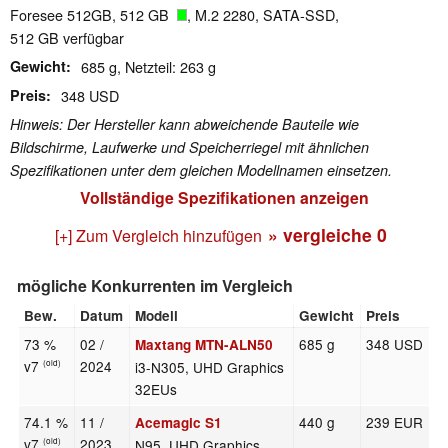
Foresee 512GB, 512 GB
, M.2 2280, SATA-SSD,
512 GB verfügbar
Gewicht
685 g, Netzteil: 263 g
Preis
348 USD
Hinweis: Der Hersteller kann abweichende Bauteile wie
Bildschirme, Laufwerke und Speicherriegel mit ähnlichen
Spezifikationen unter dem gleichen Modellnamen einsetzen.
Vollständige Spezifikationen anzeigen
» vergleiche
0
[+] Zum Vergleich hinzufügen
mögliche Konkurrenten im Vergleich
Bew.
Datum
Modell
Gewicht
Preis
73 %
02 /
685 g
348 USD
Maxtang MTN-ALN50
v7
2024
i3-N305, UHD Graphics
(old)
32EUs
74.1 %
11 /
440 g
239 EUR
Acemagic S1
v7
2023
N95, UHD Graphics
(old)