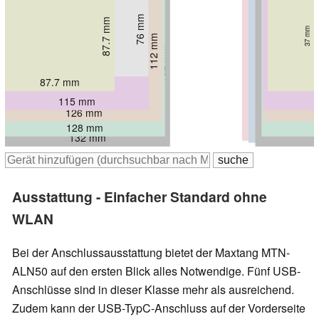
76 mm
23.8 mm
87.7 mm
37 mm
103 mm
112 mm
41 mm
40.8 mm
127.5 mm
124 mm
129 mm
132 mm
57.6 mm
42 mm
52.5 mm
47 mm
114.8 mm
87.7 mm
115 mm
126 mm
128 mm
132 mm
127 mm
132 mm
Ausstattung - Einfacher Standard ohne
WLAN
Bei der Anschlussausstattung bietet der Maxtang MTN-
ALN50 auf den ersten Blick alles Notwendige. Fünf USB-
Anschlüsse sind in dieser Klasse mehr als ausreichend.
Zudem kann der USB-TypC-Anschluss auf der Vorderseite