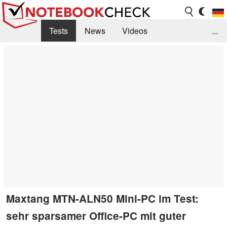
Tests
News
Videos
...
Benchmarks & Tech
Externe Tests
Kaufberatung
Deals
Suche
Jobs
Forum
Maxtang MTN-ALN50 Mini-PC im Test:
sehr sparsamer Office-PC mit guter