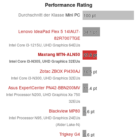
Performance Rating
Durchschnitt der Klasse
Mini PC
100
pt
Lenovo IdeaPad Flex 5 14IAU7-
34.1
pt
82R7007TGE
Intel Core i3-1215U, UHD Graphics 64EUs
Maxtang MTN-ALN50
27.6
pt
Intel Core i3-N305, UHD Graphics 32EUs
Zotac ZBOX PI430AJ
16.5
pt
Intel Core i3-N300, UHD Graphics 32EUs
Asus ExpertCenter PN42-BBN200MV
11.4
pt
Intel Processor N200, UHD Graphics Xe 750
32EUs
Blackview MP80
6.6
pt
Intel Processor N95, UHD Graphics 24EUs
(Alder Lake-N)
Trigkey G4
6.6
pt