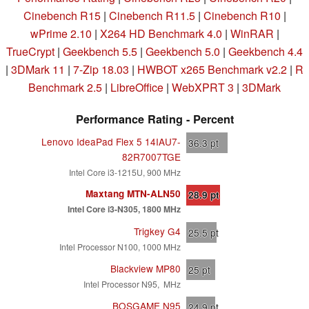
Cinebench R15
|
Cinebench R11.5
|
Cinebench R10
|
wPrime 2.10
|
X264 HD Benchmark 4.0
|
WinRAR
|
TrueCrypt
|
Geekbench 5.5
|
Geekbench 5.0
|
Geekbench 4.4
|
3DMark 11
|
7-Zip 18.03
|
HWBOT x265 Benchmark v2.2
|
R
Benchmark 2.5
|
LibreOffice
|
WebXPRT 3
|
3DMark
Performance Rating - Percent
Lenovo IdeaPad Flex 5 14IAU7-
36.3
pt
82R7007TGE
Intel Core i3-1215U, 900 MHz
Maxtang MTN-ALN50
28.9
pt
Intel Core i3-N305, 1800 MHz
Trigkey G4
25.5
pt
Intel Processor N100, 1000 MHz
Blackview MP80
25
pt
Intel Processor N95, MHz
BOSGAME N95
24.9
pt