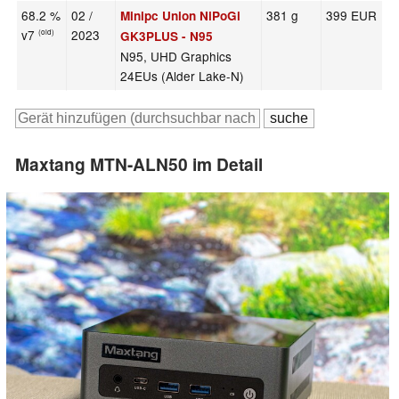
68.2 %
02 /
381 g
399 EUR
Minipc Union NiPoGi
v7
2023
(old)
GK3PLUS - N95
N95, UHD Graphics
24EUs (Alder Lake-N)
Maxtang MTN-ALN50 im Detail