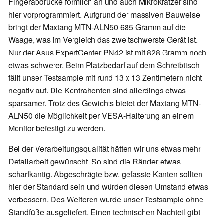
Fingerabdrücke förmlich an und auch Mikrokratzer sind
hier vorprogrammiert. Aufgrund der massiven Bauweise
bringt der Maxtang MTN-ALN50 685 Gramm auf die
Waage, was im Vergleich das zweitschwerste Gerät ist.
Nur der Asus ExpertCenter PN42 ist mit 828 Gramm noch
etwas schwerer. Beim Platzbedarf auf dem Schreibtisch
fällt unser Testsample mit rund 13 x 13 Zentimetern nicht
negativ auf. Die Kontrahenten sind allerdings etwas
sparsamer. Trotz des Gewichts bietet der Maxtang MTN-
ALN50 die Möglichkeit per VESA-Halterung an einem
Monitor befestigt zu werden.
Bei der Verarbeitungsqualität hätten wir uns etwas mehr
Detailarbeit gewünscht. So sind die Ränder etwas
scharfkantig. Abgeschrägte bzw. gefasste Kanten sollten
hier der Standard sein und würden diesen Umstand etwas
verbessern. Des Weiteren wurde unser Testsample ohne
Standfüße ausgeliefert. Einen technischen Nachteil gibt