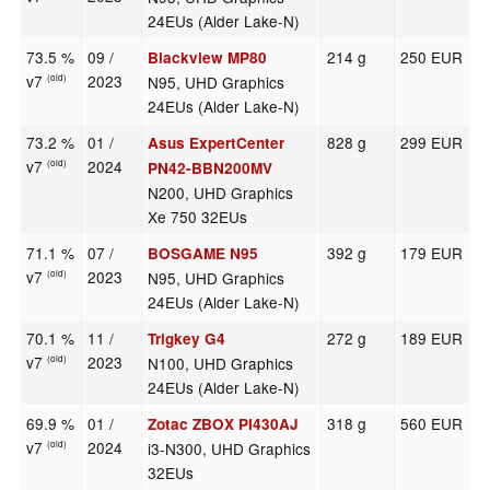
24EUs (Alder Lake-N)
73.5 %
09 /
214 g
250 EUR
Blackview MP80
v7
2023
N95, UHD Graphics
(old)
24EUs (Alder Lake-N)
73.2 %
01 /
828 g
299 EUR
Asus ExpertCenter
v7
2024
(old)
PN42-BBN200MV
N200, UHD Graphics
Xe 750 32EUs
71.1 %
07 /
392 g
179 EUR
BOSGAME N95
v7
2023
N95, UHD Graphics
(old)
24EUs (Alder Lake-N)
70.1 %
11 /
272 g
189 EUR
Trigkey G4
v7
2023
N100, UHD Graphics
(old)
24EUs (Alder Lake-N)
69.9 %
01 /
318 g
560 EUR
Zotac ZBOX PI430AJ
v7
2024
i3-N300, UHD Graphics
(old)
32EUs