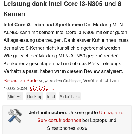
Leistung dank Intel Core i3-N305 und 8
Kernen
Intel Core i3 - nicht auf Sparflamme
Der Maxtang MTN-
ALN50 kann mit seinem Intel Core i3-N305 mit einer guten
Alltagsleistung überzeugen. Dank aktiver Kühleinheit muss
der native 8-Kerner nicht künstlich eingebremst werden.
Wie gut sich der Maxtang MTN-ALN50 gegenüber der
Konkurrenz geschlagen hat und ob das Preis-Leistungs-
Verhältnis passt, haben wir in diesem Review analysiert.
Sebastian Bade
,
Veröffentlicht am
👁
,
✓
Andrea Grüblinger
10.02.2024
🇺🇸
🇸🇪
...
Mini PC
Desktop
Intel
Alder Lake
Jetzt mitmachen:
Unsere große
Umfrage zur
Servicezufriedenheit
bei Laptops und
Smartphones 2026