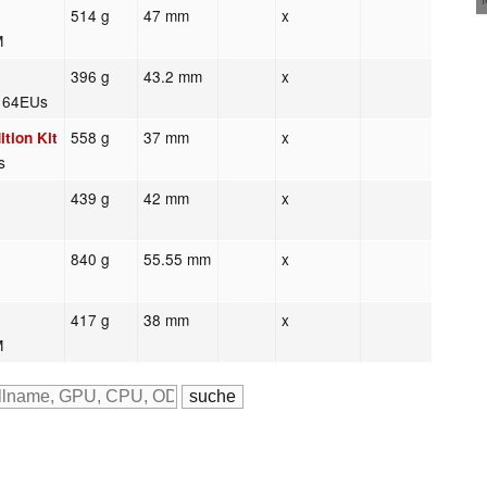
514 g
47 mm
x
M
396 g
43.2 mm
x
s 64EUs
558 g
37 mm
x
tion Kit
s
439 g
42 mm
x
840 g
55.55 mm
x
417 g
38 mm
x
M