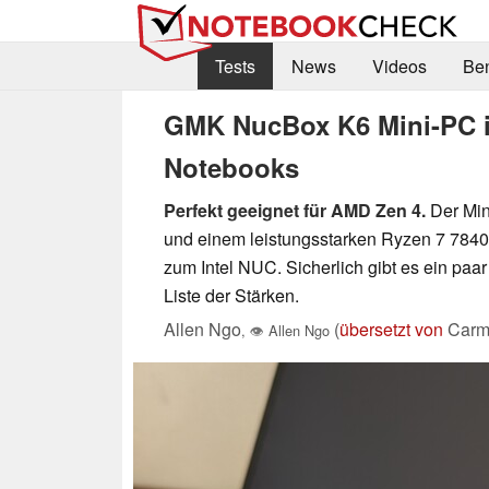
Tests
News
Videos
Be
GMK NucBox K6 Mini-PC im 
Notebooks
Perfekt geeignet für AMD Zen 4.
Der Min
und einem leistungsstarken Ryzen 7 7840HS
zum Intel NUC. Sicherlich gibt es ein paar
Liste der Stärken.
Allen Ngo
(
übersetzt von
Carm
,
👁
Allen Ngo