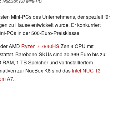
 NucBox K6 Mini-PC
sten Mini-PCs des Unternehmens, der speziell für
n zu Hause entwickelt wurde. Er konkurriert
Mini-PCs in der 500-Euro-Preisklasse.
it der AMD
Ryzen 7 7840HS
Zen 4 CPU mit
stattet. Barebone-SKUs sind ab 369 Euro bis zu
B RAM, 1 TB Speicher und vorinstalliertem
ernativen zur NucBox K6 sind das
Intel NUC 13
om A7
.