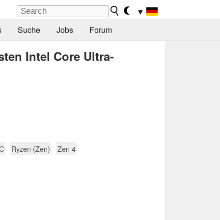
▼
s
Suche
Jobs
Forum
en Intel Core Ultra-
PC
Ryzen (Zen)
Zen 4