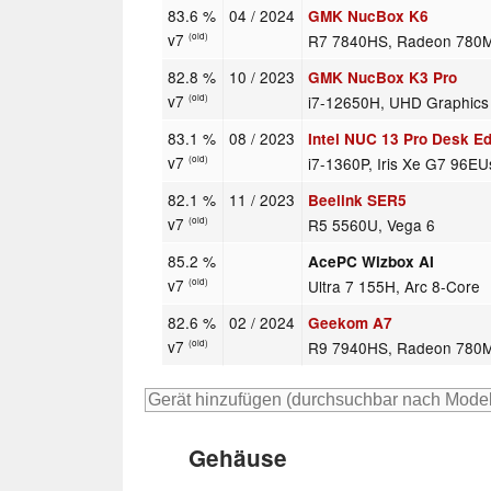
83.6 %
04 / 2024
GMK NucBox K6
v7
R7 7840HS, Radeon 780
(old)
82.8 %
10 / 2023
GMK NucBox K3 Pro
v7
i7-12650H, UHD Graphic
(old)
83.1 %
08 / 2023
Intel NUC 13 Pro Desk Edi
v7
i7-1360P, Iris Xe G7 96EU
(old)
82.1 %
11 / 2023
Beelink SER5
v7
R5 5560U, Vega 6
(old)
85.2 %
AcePC Wizbox AI
v7
Ultra 7 155H, Arc 8-Core
(old)
82.6 %
02 / 2024
Geekom A7
v7
R9 7940HS, Radeon 780
(old)
Gehäuse