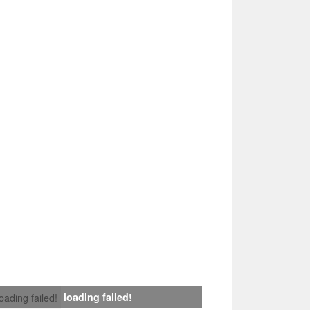
loading failed!
loading failed!