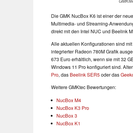
GMKtec
Die GMK NucBox K6 ist einer der neue
Multimedia- und Streaming-Anwendunge
direkt mit den Intel NUC und Beelink 
Alle aktuellen Konfigurationen sind m
integrierter Radeon 780M Grafik ausge
673 Euro erhältlich, wenn sie mit 32 G
Windows 11 Pro konfiguriert sind. Alt
Pro
, das
Beelink SER5
oder das
Geek
Weitere GMKtec Bewertungen:
NucBox M4
NucBox K3 Pro
NucBox 3
NucBox K1