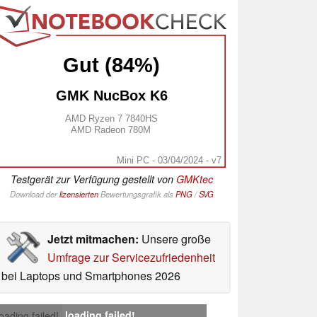
Gut (84%)
GMK NucBox K6
AMD Ryzen 7 7840HS
AMD Radeon 780M
Mini PC - 03/04/2024 - v7
Testgerät zur Verfügung gestellt von
GMKtec
Download der
lizensierten
Bewertungsgrafik als
PNG
/
SVG
Jetzt mitmachen:
Unsere große
Umfrage zur Servicezufriedenheit
bei Laptops und Smartphones 2026
loading failed!
loading failed!