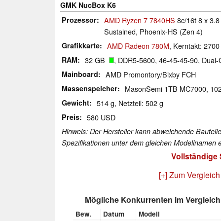
GMK NucBox K6
Prozessor
AMD Ryzen 7 7840HS
8c/16t 8 x 3.8
Sustained, Phoenix-HS (Zen 4)
Grafikkarte
AMD Radeon 780M
, Kerntakt: 270
RAM
32 GB
, DDR5-5600, 46-45-45-90, Dual-
Mainboard
AMD Promontory/Bixby FCH
Massenspeicher
MasonSemi 1TB MC7000, 1
Gewicht
514 g, Netzteil: 502 g
Preis
580 USD
Hinweis: Der Hersteller kann abweichende Bauteile
Spezifikationen unter dem gleichen Modellnamen e
Vollständige
[+] Zum Vergleich
Mögliche Konkurrenten im Vergleich
Bew.
Datum
Modell