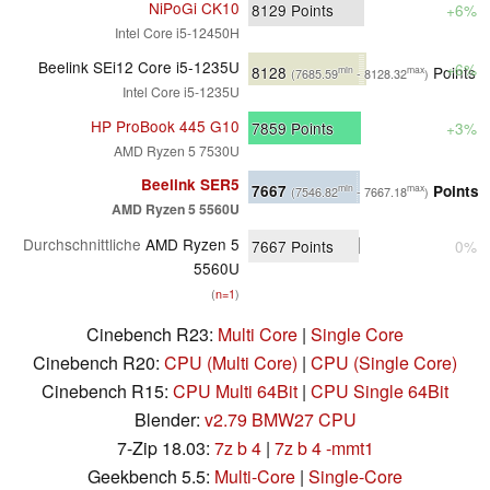
NiPoGi CK10
8129
Points
+6%
Intel Core i5-12450H
Beelink SEi12 Core i5-1235U
+6%
8128
Points
min
max
(7685.59
- 8128.32
)
Intel Core i5-1235U
HP ProBook 445 G10
7859
Points
+3%
AMD Ryzen 5 7530U
Beelink SER5
7667
Points
min
max
(7546.82
- 7667.18
)
AMD Ryzen 5 5560U
Durchschnittliche
AMD Ryzen 5
7667
Points
0%
5560U
(
n=1
)
Cinebench R23:
Multi Core
|
Single Core
Cinebench R20:
CPU (Multi Core)
|
CPU (Single Core)
Cinebench R15:
CPU Multi 64Bit
|
CPU Single 64Bit
Blender:
v2.79 BMW27 CPU
7-Zip 18.03:
7z b 4
|
7z b 4 -mmt1
Geekbench 5.5:
Multi-Core
|
Single-Core