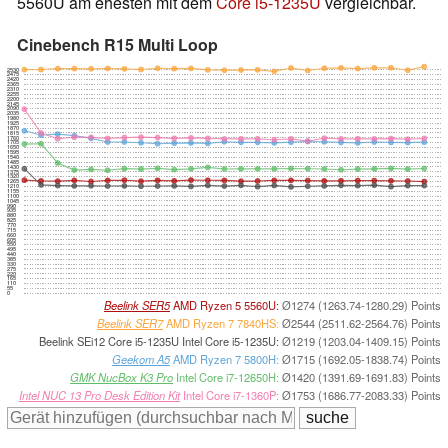
5560U am ehesten mit dem
Core i5-1235U
vergleichbar.
Cinebench R15 Multi Loop
2530
2475
2420
2365
2310
2255
2200
2145
2090
2035
1980
1925
1870
1815
1760
1705
1650
1595
1540
1485
1430
1375
1320
1265
1210
1155
1100
1045
990
935
880
825
770
715
660
605
550
495
440
385
330
275
220
165
110
55
0
Beelink SER5
AMD Ryzen 5 5560U:
Ø1274 (1263.74-1280.29) Points
Beelink SER7
AMD Ryzen 7 7840HS:
Ø2544 (2511.62-2564.76) Points
Beelink SEi12 Core i5-1235U Intel Core i5-1235U:
Ø1219 (1203.04-1409.15) Points
Geekom A5
AMD Ryzen 7 5800H:
Ø1715 (1692.05-1838.74) Points
GMK NucBox K3 Pro
Intel Core i7-12650H:
Ø1420 (1391.69-1691.83) Points
Intel NUC 13 Pro Desk Edition Kit
Intel Core i7-1360P:
Ø1753 (1686.77-2083.33) Points