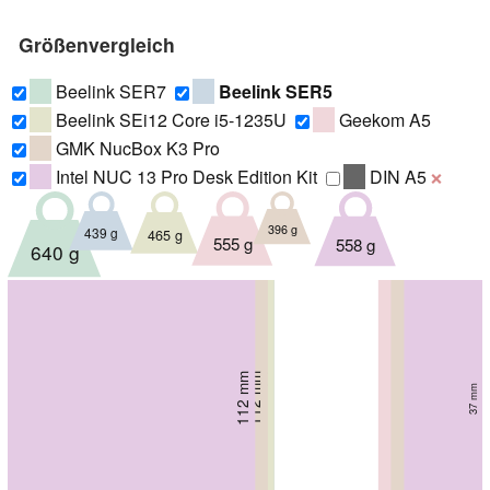
Größenvergleich
Beelink SER7
Beelink SER5
Beelink SEi12 Core i5-1235U
Geekom A5
GMK NucBox K3 Pro
Intel NUC 13 Pro Desk Edition Kit
DIN A5
❌
396 g
439 g
465 g
555 g
558 g
640 g
112 mm
112 mm
112 mm
113 mm
113 mm
113 mm
49.2 mm
43.2 mm
37 mm
49 mm
42 mm
42 mm