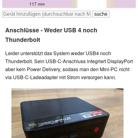
117 mm
117 mm
123 mm
126 mm
126 mm
126 mm
Anschlüsse - Weder USB 4 noch
Thunderbolt
Leider unterstützt das System weder USB4 noch
Thunderbolt. Sein USB-C-Anschluss integriert DisplayPort
aber kein Power Delivery, sodass man den Mini-PC nicht
via USB-C-Ladeadapter mit Strom versorgen kann.