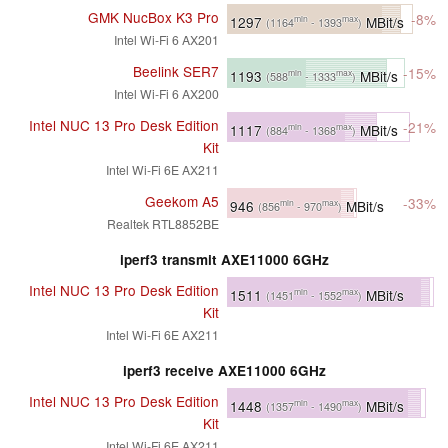
GMK NucBox K3 Pro
-8%
1297
MBit/s
min
max
(1164
- 1393
)
Intel Wi-Fi 6 AX201
Beelink SER7
-15%
1193
MBit/s
min
max
(588
- 1333
)
Intel Wi-Fi 6 AX200
Intel NUC 13 Pro Desk Edition
-21%
1117
MBit/s
min
max
(884
- 1368
)
Kit
Intel Wi-Fi 6E AX211
Geekom A5
-33%
946
MBit/s
min
max
(856
- 970
)
Realtek RTL8852BE
iperf3 transmit AXE11000 6GHz
Intel NUC 13 Pro Desk Edition
1511
MBit/s
min
max
(1451
- 1552
)
Kit
Intel Wi-Fi 6E AX211
iperf3 receive AXE11000 6GHz
Intel NUC 13 Pro Desk Edition
1448
MBit/s
min
max
(1357
- 1490
)
Kit
Intel Wi-Fi 6E AX211