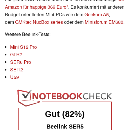
Amazon für happige 369 Euro
. Es konkurriert mit anderen
Budget-orientierten Mini-PCs wie dem
Geekom A5
,
dem
GMKtec NucBox series
oder dem
Minisforum EM680
.
Weitere Beelink-Tests:
Mini S12 Pro
GTR7
SER6 Pro
SEi12
U59
Gut (82%)
Beelink SER5