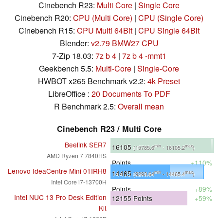
Cinebench R23:
Multi Core
|
Single Core
Cinebench R20:
CPU (Multi Core)
|
CPU (Single Core)
Cinebench R15:
CPU Multi 64Bit
|
CPU Single 64Bit
Blender:
v2.79 BMW27 CPU
7-Zip 18.03:
7z b 4
|
7z b 4 -mmt1
Geekbench 5.5:
Multi-Core
|
Single-Core
HWBOT x265 Benchmark v2.2:
4k Preset
LibreOffice :
20 Documents To PDF
R Benchmark 2.5:
Overall mean
Cinebench R23 / Multi Core
Beelink SER7
16105
min
max
(15785.6
- 16105.2
)
AMD Ryzen 7 7840HS
Points
+110%
Lenovo IdeaCentre Mini 01IRH8
14465
min
max
(9293.64
- 14465.4
)
Intel Core i7-13700H
Points
+89%
Intel NUC 13 Pro Desk Edition
12155
Points
+59%
Kit