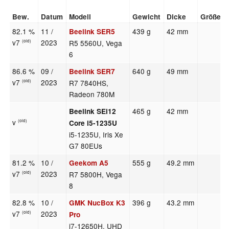
Bew.
Datum
Modell
Gewicht
Dicke
Größe
82.1 %
11 /
439 g
42 mm
Beelink SER5
v7
2023
R5 5560U, Vega
(old)
6
86.6 %
09 /
640 g
49 mm
Beelink SER7
v7
2023
R7 7840HS,
(old)
Radeon 780M
465 g
42 mm
Beelink SEi12
v
(old)
Core i5-1235U
i5-1235U, Iris Xe
G7 80EUs
81.2 %
10 /
555 g
49.2 mm
Geekom A5
v7
2023
R7 5800H, Vega
(old)
8
82.8 %
10 /
396 g
43.2 mm
GMK NucBox K3
v7
2023
(old)
Pro
i7-12650H, UHD