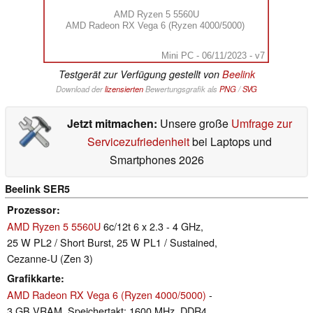
AMD Ryzen 5 5560U
AMD Radeon RX Vega 6 (Ryzen 4000/5000)
Mini PC - 06/11/2023 - v7
Testgerät zur Verfügung gestellt von
Beelink
Download der
lizensierten
Bewertungsgrafik als
PNG
/
SVG
Jetzt mitmachen:
Unsere große
Umfrage zur
Servicezufriedenheit
bei Laptops und
Smartphones 2026
Beelink SER5
Prozessor
AMD Ryzen 5 5560U
6c/12t 6 x 2.3 - 4 GHz,
25 W PL2 / Short Burst, 25 W PL1 / Sustained,
Cezanne-U (Zen 3)
Grafikkarte
AMD Radeon RX Vega 6 (Ryzen 4000/5000)
-
3 GB VRAM, Speichertakt: 1600 MHz, DDR4,