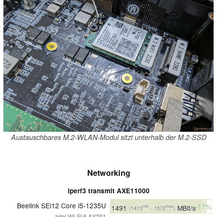
Austauschbares M.2-WLAN-Modul sitzt unterhalb der M.2-SSD
Networking
iperf3 transmit AXE11000
Beelink SEi12 Core i5-1235U
+17%
1491
MBit/s
min
max
(1413
- 1572
)
Intel Wi-Fi 6 AX201