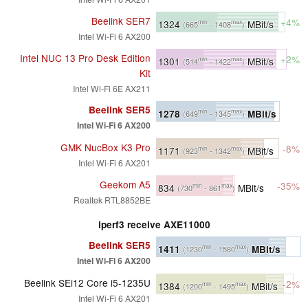
Beelink SER7
+4%
1324
MBit/s
min
max
(665
- 1408
)
Intel Wi-Fi 6 AX200
Intel NUC 13 Pro Desk Edition
+2%
1301
MBit/s
min
max
(514
- 1422
)
Kit
Intel Wi-Fi 6E AX211
Beelink SER5
1278
MBit/s
min
max
(649
- 1345
)
Intel Wi-Fi 6 AX200
GMK NucBox K3 Pro
-8%
1171
MBit/s
min
max
(923
- 1342
)
Intel Wi-Fi 6 AX201
Geekom A5
-35%
834
MBit/s
min
max
(730
- 861
)
Realtek RTL8852BE
iperf3 receive AXE11000
Beelink SER5
1411
MBit/s
min
max
(1230
- 1580
)
Intel Wi-Fi 6 AX200
Beelink SEi12 Core i5-1235U
-2%
1384
MBit/s
min
max
(1200
- 1495
)
Intel Wi-Fi 6 AX201