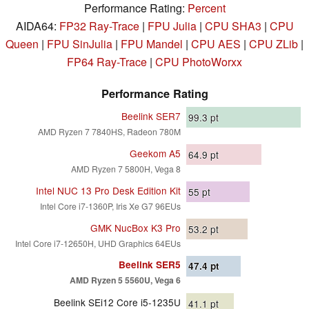
Performance Rating:
Percent
AIDA64:
FP32 Ray-Trace
|
FPU Julia
|
CPU SHA3
|
CPU
Queen
|
FPU SinJulia
|
FPU Mandel
|
CPU AES
|
CPU ZLib
|
FP64 Ray-Trace
|
CPU PhotoWorxx
Performance Rating
Beelink SER7
99.3
pt
AMD Ryzen 7 7840HS, Radeon 780M
Geekom A5
64.9
pt
AMD Ryzen 7 5800H, Vega 8
Intel NUC 13 Pro Desk Edition Kit
55
pt
Intel Core i7-1360P, Iris Xe G7 96EUs
GMK NucBox K3 Pro
53.2
pt
Intel Core i7-12650H, UHD Graphics 64EUs
Beelink SER5
47.4
pt
AMD Ryzen 5 5560U, Vega 6
Beelink SEi12 Core i5-1235U
41.1
pt