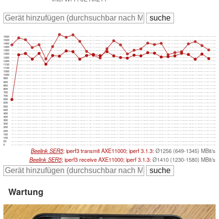
1550
1500
1450
1400
1350
1300
1250
1200
1150
1100
1050
1000
950
900
850
800
750
700
650
600
550
500
450
400
350
300
250
200
150
100
50
0
Beelink SER5
; iperf3 transmit AXE11000; iperf 3.1.3:
Ø1256 (649-1345) MBit/s
Beelink SER5
; iperf3 receive AXE11000; iperf 3.1.3:
Ø1410 (1230-1580) MBit/s
Wartung