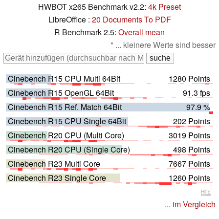
HWBOT x265 Benchmark v2.2:
4k Preset
LibreOffice :
20 Documents To PDF
R Benchmark 2.5:
Overall mean
* ... kleinere Werte sind besser
Cinebench R15 CPU Multi 64Bit
1280 Points
Cinebench R15 OpenGL 64Bit
91.3 fps
Cinebench R15 Ref. Match 64Bit
97.9 %
Cinebench R15 CPU Single 64Bit
202 Points
Cinebench R20 CPU (Multi Core)
3019 Points
Cinebench R20 CPU (Single Core)
498 Points
Cinebench R23 Multi Core
7667 Points
Cinebench R23 Single Core
1260 Points
Hilfe
... im Vergleich