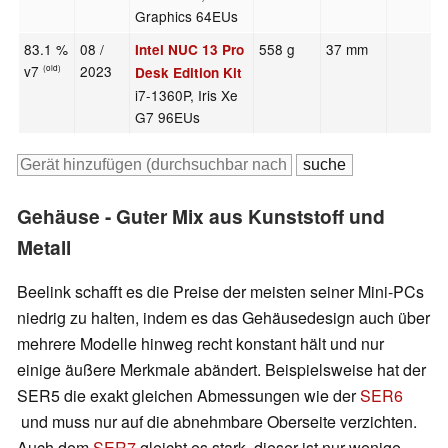
Graphics 64EUs
83.1 %
08 /
558 g
37 mm
Intel NUC 13 Pro
v7
2023
(old)
Desk Edition Kit
i7-1360P, Iris Xe
G7 96EUs
Gehäuse - Guter Mix aus Kunststoff und
Metall
Beelink schafft es die Preise der meisten seiner Mini-PCs
niedrig zu halten, indem es das Gehäusedesign auch über
mehrere Modelle hinweg recht konstant hält und nur
einige äußere Merkmale abändert. Beispielsweise hat der
SER5 die exakt gleichen Abmessungen wie der
SER6
und muss nur auf die abnehmbare Oberseite verzichten.
Auch dem
SER7
gleicht es stark, dieser ist nur wenige