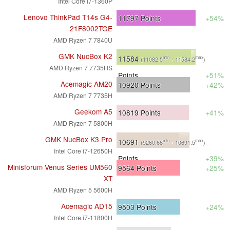
Intel Core i7-1360P
Lenovo ThinkPad T14s G4-
11797
Points
+54%
21F8002TGE
AMD Ryzen 7 7840U
GMK NucBox K2
11584
min
max
(11082.5
- 11584.2
)
AMD Ryzen 7 7735HS
Points
+51%
Acemagic AM20
10920
Points
+42%
AMD Ryzen 7 7735H
Geekom A5
10819
Points
+41%
AMD Ryzen 7 5800H
GMK NucBox K3 Pro
10691
min
max
(9260.68
- 10691.5
)
Intel Core i7-12650H
Points
+39%
Minisforum Venus Series UM560
9564
Points
+25%
XT
AMD Ryzen 5 5600H
Acemagic AD15
9503
Points
+24%
Intel Core i7-11800H