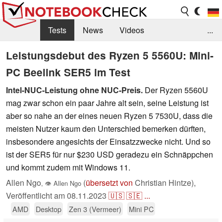
Tests
News
Videos
...
Benchmarks & Tech
Externe Tests
Leistungsdebut des Ryzen 5 5560U: Mini-
PC Beelink SER5 im Test
Kaufberatung
Deals
Suche
Jobs
Intel-NUC-Leistung ohne NUC-Preis.
Der Ryzen 5560U
Forum
mag zwar schon ein paar Jahre alt sein, seine Leistung ist
aber so nahe an der eines neuen Ryzen 5 7530U, dass die
meisten Nutzer kaum den Unterschied bemerken dürften,
insbesondere angesichts der Einsatzzwecke nicht. Und so
ist der SER5 für nur $230 USD geradezu ein Schnäppchen
und kommt zudem mit Windows 11.
Allen Ngo
(
übersetzt von
Christian Hintze),
,
👁
Allen Ngo
Veröffentlicht am
08.11.2023
🇺🇸
🇸🇪
...
AMD
Desktop
Zen 3 (Vermeer)
Mini PC