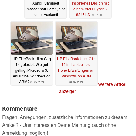
Xandr: Sammelt
inspiriertes Design mit
massenhaft Daten, gibt
einem AMD Ryzen 7
keine Auskunft
8845HS
09.07.2024
09.07.2024
HP EliteBook Ultra G1q
HP EliteBook Ultra G1q
14 getestet: Wie gut
14 im Laptop-Test:
gelingt Microsofts 3.
Hohe Erwartungen an
Anlauf bei Windows on
Windows on ARM
ARM?
05.07.2024
04.07.2024
Weitere Artikel
anzeigen
Kommentare
Fragen, Anregungen, zusätzliche Informationen zu diesem
Artikel? - Uns interessiert Deine Meinung (auch ohne
Anmeldung möglich)!