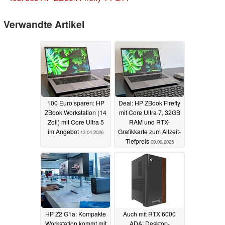
Verwandte Artikel
100 Euro sparen: HP
Deal: HP ZBook Firefly
ZBook Workstation (14
mit Core Ultra 7, 32GB
Zoll) mit Core Ultra 5
RAM und RTX-
im Angebot
Grafikkarte zum Allzeit-
13.04.2026
Tiefpreis
09.09.2025
HP Z2 G1a: Kompakte
Auch mit RTX 6000
Workstation kommt mit
ADA: Desktop-