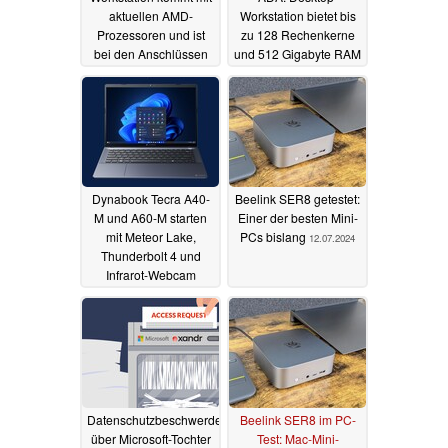
aktuellen AMD-
Workstation bietet bis
Prozessoren und ist
zu 128 Rechenkerne
bei den Anschlüssen
und 512 Gigabyte RAM
anpassbar
06.01.2025
16.11.2024
Dynabook Tecra A40-
Beelink SER8 getestet:
M und A60-M starten
Einer der besten Mini-
mit Meteor Lake,
PCs bislang
12.07.2024
Thunderbolt 4 und
Infrarot-Webcam
23.07.2024
Datenschutzbeschwerde
Beelink SER8 im PC-
über Microsoft-Tochter
Test: Mac-Mini-