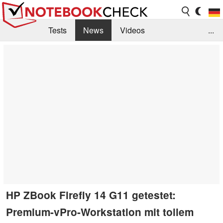
Tests
News
Videos
...
Benchmarks & Tech
Externe Tests
Kaufberatung
Deals
Suche
Jobs
Forum
HP ZBook Firefly 14 G11 getestet:
Premium-vPro-Workstation mit tollem